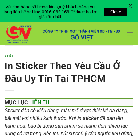
X
Với đơn hàng số lượng lớn, Quý khách hàng vui
lòng liên hệ hotline 0916 099 169 để được hỗ trợ
Close
giá tốt nhất.
Skip
to
content
KHÁC
In Sticker Theo Yêu Cầu Ở
Đâu Uy Tín Tại TPHCM
MỤC LỤC
HIỂN THỊ
Sticker dán có kiểu dáng, mẫu mã được thiết kế đa dạng,
bắt mắt với nhiều kích thước. Khi
in sticker
để dán lên
hàng hóa, bao bì đựng sản phẩm sẽ mang đến nhiều tác
dụng có lợi trong việc thu hút sự chú ý của người tiêu dùng,