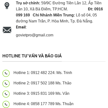
Trụ sở chính:
59/9C Đường Tiền Lân 12, Ấp Tiền
Lân 10, Xã Bà Điểm, TP.HCM.
Đt: 0916
099 169
Chi Nhánh Miền Trung:
Lô số 04, 05
đường Nam Trân, P. Hòa Minh, Tp. Đà Nẵng.
Email:
govietpro@gmail.com
Panel cách nhiệt
Panel cách nhiệt
Panel cách nhiệt
HOTLINE TƯ VẤN VÀ BÁO GIÁ
Hotline 1: 0912 482 224: Ms. Trinh
Hotline 2: 0917 502 188 Ms. Thảo
Hotline 3: 0915 831 169 Ms. Vân
Hotline 4: 0858 177 789 Ms. Thuận