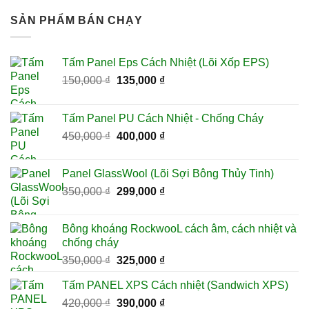
SẢN PHẨM BÁN CHẠY
Tấm Panel Eps Cách Nhiệt (Lõi Xốp EPS)
Giá
Giá
150,000
₫
135,000
₫
gốc
hiện
là:
tại
Tấm Panel PU Cách Nhiệt - Chống Cháy
150,000 ₫.
là:
Giá
Giá
450,000
₫
400,000
₫
135,000 ₫.
gốc
hiện
là:
tại
Panel GlassWool (Lõi Sợi Bông Thủy Tinh)
450,000 ₫.
là:
Giá
Giá
350,000
₫
299,000
₫
400,000 ₫.
gốc
hiện
là:
tại
Bông khoáng RockwooL cách âm, cách nhiệt và
350,000 ₫.
là:
chống cháy
299,000 ₫.
Giá
Giá
350,000
₫
325,000
₫
gốc
hiện
Tấm PANEL XPS Cách nhiệt (Sandwich XPS)
là:
tại
Giá
Giá
420,000
₫
350,000 ₫.
390,000
₫
là: