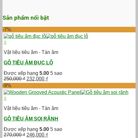
Sản phẩm nổi bật
-7%
+
Vật liệu tiêu âm - Tán âm
GỖ TIÊU ÂM ĐỤC LỖ
Được xếp hạng
5.00
5 sao
Giá
Giá
250,000
₫
232,000
₫
gốc
hiện
-9%
là:
tại
250,000 ₫.
là:
+
232,000 ₫.
Vật liệu tiêu âm - Tán âm
GỖ TIÊU ÂM SOI RÃNH
Được xếp hạng
5.00
5 sao
Giá
Giá
270,000
₫
246,000
₫