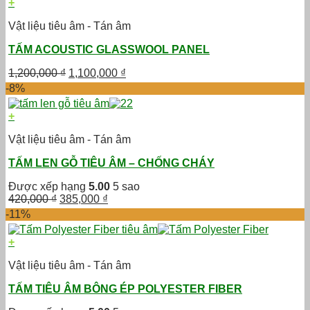
+
Vật liệu tiêu âm - Tán âm
TẤM ACOUSTIC GLASSWOOL PANEL
Giá
Giá
1,200,000
₫
1,100,000
₫
gốc
hiện
-8%
là:
tại
1,200,000 ₫.
là:
+
1,100,000 ₫.
Vật liệu tiêu âm - Tán âm
TẤM LEN GỖ TIÊU ÂM – CHỐNG CHÁY
Được xếp hạng
5.00
5 sao
Giá
Giá
420,000
₫
385,000
₫
gốc
hiện
-11%
là:
tại
420,000 ₫.
là:
+
385,000 ₫.
Vật liệu tiêu âm - Tán âm
TẤM TIÊU ÂM BÔNG ÉP POLYESTER FIBER