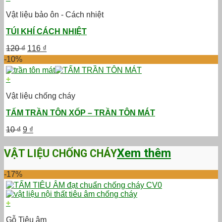
80 ₫.
Vật liệu bảo ôn - Cách nhiệt
TÚI KHÍ CÁCH NHIỆT
Giá
Giá
120
₫
116
₫
gốc
hiện
-10%
là:
tại
120 ₫.
là:
+
116 ₫.
Vật liệu chống cháy
TẤM TRẦN TÔN XỐP – TRẦN TÔN MÁT
Giá
Giá
10
₫
9
₫
gốc
hiện
là:
tại
Xem thêm
VẬT LIỆU CHỐNG CHÁY
10 ₫.
là:
9 ₫.
-17%
+
Gỗ Tiêu âm