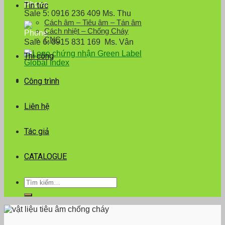
Tin tức
Sale 5: 0916 236 409 Ms. Thu
Cách âm – Tiêu âm – Tán âm
Cách nhiệt – Chống Cháy
CNC
Sale 6: 0915 831 169 Ms. Vân
Thi công
Công trình
Liên hệ
Tác giả
CATALOGUE
Tìm
kiếm: