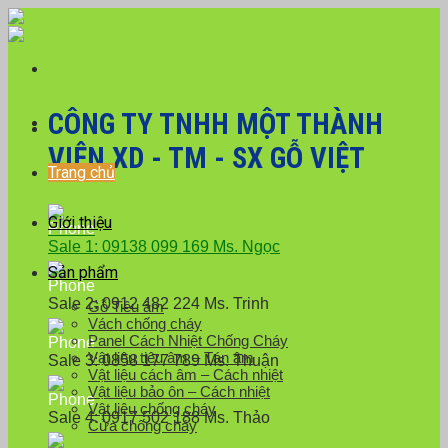
Skip
Với đơn hàng số lượng lớn, Quý khách hàng vui
to
lòng liên hệ hotline 0916 099 169 để được hỗ trợ
Close
content
giá tốt nhất.
CÔNG TY TNHH MỘT THÀNH
VIÊN XD - TM - SX GỖ VIỆT
Trang chủ
Giới thiệu
Sale 1: 09138 099 169 Ms. Ngọc
Sản phẩm
Sale 2: 0912 482 224 Ms. Trinh
Gỗ Tiêu âm
Vách chống cháy
Panel Cách Nhiệt Chống Cháy
Vật liệu tiêu âm – Tán âm
Sale 3: 0858 177 789 Ms. Thuận
Vật liệu cách âm – Cách nhiệt
Vật liệu bảo ôn – Cách nhiệt
Vật liệu chống cháy
Sale 4: 0917 502 188 Ms. Thảo
Cửa chống cháy