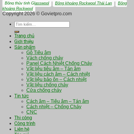
Bông thủy tinh Glasswool
Bông khoáng Rockwool Thái Lan
Bông
khoáng Rockwool
Copyright 2026 © Govietpro.com
Tìm
kiếm:
Trang chủ
Giới thiệu
Sản phẩm
Gỗ Tiêu âm
Vách chống cháy
Panel Cách Nhiệt Chống Cháy
Vật liệu tiêu âm – Tán âm
Vật liệu cách âm – Cách nhiệt
Vật liệu bảo ôn – Cách nhiệt
Vật liệu chống cháy
Cửa chống cháy
Tin tức
Cách âm – Tiêu âm – Tán âm
Cách nhiệt – Chống Cháy
CNC
Thi công
Công trình
Liên hệ