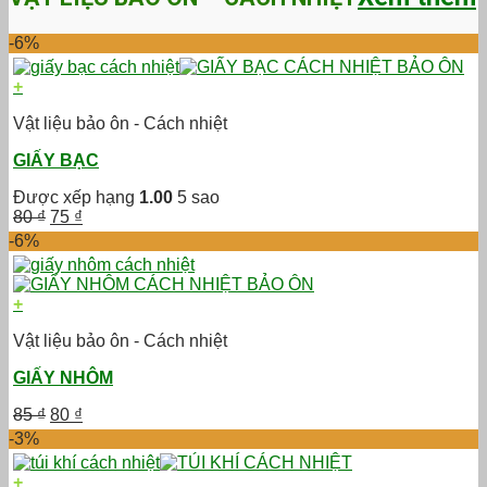
100 ₫.
là:
80 ₫.
-6%
+
Vật liệu bảo ôn - Cách nhiệt
GIẤY BẠC
Được xếp hạng
1.00
5 sao
Giá
Giá
80
₫
75
₫
gốc
hiện
-6%
là:
tại
80 ₫.
là:
75 ₫.
+
Vật liệu bảo ôn - Cách nhiệt
GIẤY NHÔM
Giá
Giá
85
₫
80
₫
gốc
hiện
-3%
là:
tại
85 ₫.
là:
+