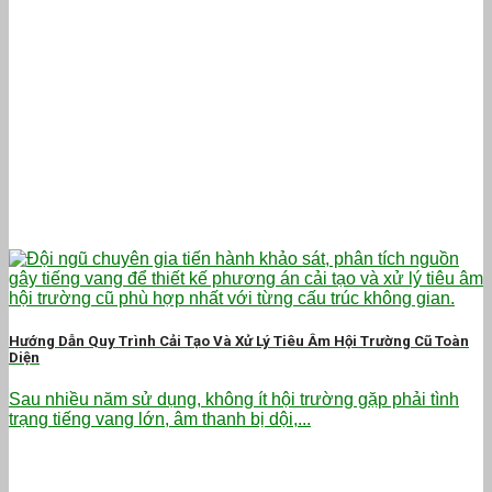
Hướng Dẫn Quy Trình Cải Tạo Và Xử Lý Tiêu Âm Hội Trường Cũ Toàn
Diện
Sau nhiều năm sử dụng, không ít hội trường gặp phải tình
trạng tiếng vang lớn, âm thanh bị dội,...