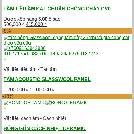
TẤM TIÊU ÂM ĐẠT CHUẨN CHỐNG CHÁY CV0
Được xếp hạng
5.00
5 sao
Giá
Giá
500,000
₫
415,000
₫
gốc
hiện
-8%
là:
tại
500,000 ₫.
là:
415,000 ₫.
+
Vật liệu tiêu âm - Tán âm
TẤM ACOUSTIC GLASSWOOL PANEL
Giá
Giá
1,200,000
₫
1,100,000
₫
gốc
hiện
-13%
là:
tại
1,200,000 ₫.
là:
+
1,100,000 ₫.
Vật liệu cách âm - Cách nhiệt
BÔNG GỐM CÁCH NHIỆT CERAMIC