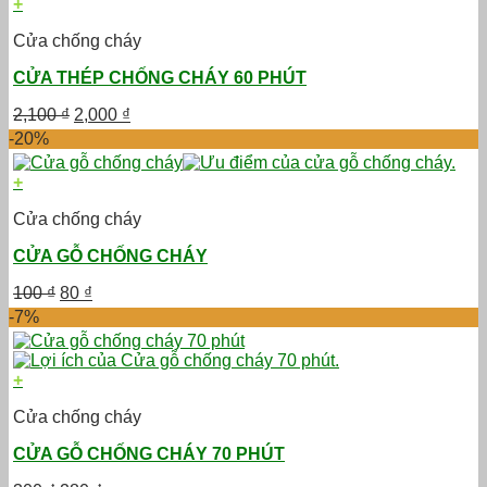
+
Cửa chống cháy
CỬA THÉP CHỐNG CHÁY 60 PHÚT
Giá
Giá
2,100
₫
2,000
₫
gốc
hiện
-20%
là:
tại
2,100 ₫.
là:
+
2,000 ₫.
Cửa chống cháy
CỬA GỖ CHỐNG CHÁY
Giá
Giá
100
₫
80
₫
gốc
hiện
-7%
là:
tại
100 ₫.
là:
80 ₫.
+
Cửa chống cháy
CỬA GỖ CHỐNG CHÁY 70 PHÚT