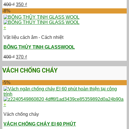
Giá
Giá
400
₫
350
₫
gốc
hiện
-8%
là:
tại
400 ₫.
là:
350 ₫.
+
Vật liệu cách âm - Cách nhiệt
BÔNG THỦY TINH GLASSWOOL
Giá
Giá
400
₫
370
₫
gốc
hiện
là:
tại
VÁCH CHỐNG CHÁY
400 ₫.
là:
370 ₫.
-5%
+
Vách chống cháy
VÁCH CHỐNG CHÁY EI 60 PHÚT