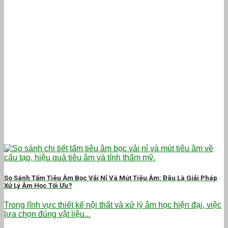
So Sánh Tấm Tiêu Âm Bọc Vải Nỉ Và Mút Tiêu Âm: Đâu Là Giải Pháp
Xử Lý Âm Học Tối Ưu?
Trong lĩnh vực thiết kế nội thất và xử lý âm học hiện đại, việc
lựa chọn đúng vật liệu...