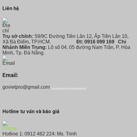
Liên hệ
Trụ sở chính:
59/9C Đường Tiền Lân 12, Ấp Tiền Lân 10,
Xã Bà Điểm, TP.HCM.
Đt: 0916 099 169
Chi
Nhánh Miền Trung:
Lô số 04, 05 đường Nam Trân, P. Hòa
Minh, Tp. Đà Nẵng.
Email:
govietpro@gmail.com
Panel cách nhiệt
Panel cách nhiệt
Panel cách nhiệt
Hotline tư vấn và báo giá
Hotline 1: 0912 482 224: Ms. Trinh