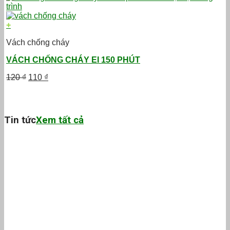
120 ₫.
là:
115 ₫.
+
Vách chống cháy
VÁCH CHỐNG CHÁY EI 150 PHÚT
Giá
Giá
120
₫
110
₫
gốc
hiện
là:
tại
120 ₫.
là:
110 ₫.
Tin tức
Xem tất cả