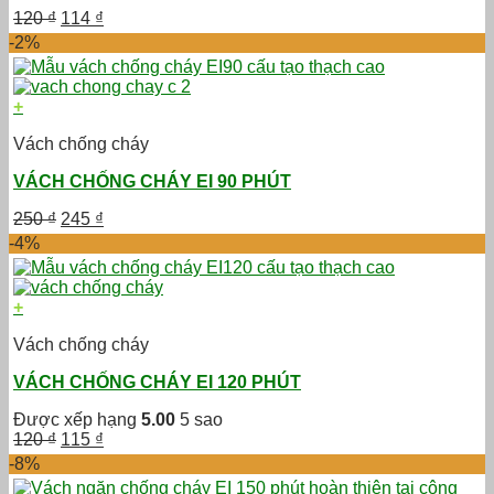
Giá
Giá
120
₫
114
₫
gốc
hiện
-2%
là:
tại
120 ₫.
là:
114 ₫.
+
Vách chống cháy
VÁCH CHỐNG CHÁY EI 90 PHÚT
Giá
Giá
250
₫
245
₫
gốc
hiện
-4%
là:
tại
250 ₫.
là:
245 ₫.
+
Vách chống cháy
VÁCH CHỐNG CHÁY EI 120 PHÚT
Được xếp hạng
5.00
5 sao
Giá
Giá
120
₫
115
₫
gốc
hiện
-8%
là:
tại