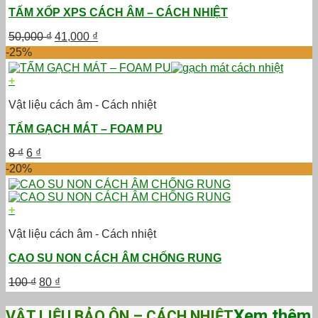
TẤM XỐP XPS CÁCH ÂM – CÁCH NHIỆT
Giá
Giá
50,000
₫
41,000
₫
gốc
hiện
-25%
là:
tại
50,000 ₫.
là:
+
41,000 ₫.
Vật liệu cách âm - Cách nhiệt
TẤM GẠCH MÁT – FOAM PU
Giá
Giá
8
₫
6
₫
gốc
hiện
-20%
là:
tại
8 ₫.
là:
6 ₫.
+
Vật liệu cách âm - Cách nhiệt
CAO SU NON CÁCH ÂM CHỐNG RUNG
Giá
Giá
100
₫
80
₫
gốc
hiện
là:
tại
Xem thêm
VẬT LIỆU BẢO ÔN – CÁCH NHIỆT