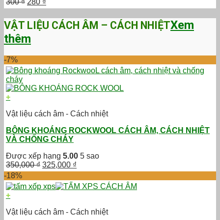
Giá
Giá
300
₫
280
₫
gốc
hiện
là:
tại
Xem
VẬT LIỆU CÁCH ÂM – CÁCH NHIỆT
300 ₫.
là:
thêm
280 ₫.
-7%
+
Vật liệu cách âm - Cách nhiệt
BÔNG KHOÁNG ROCKWOOL CÁCH ÂM, CÁCH NHIỆT
VÀ CHỐNG CHÁY
Được xếp hạng
5.00
5 sao
Giá
Giá
350,000
₫
325,000
₫
gốc
hiện
-18%
là:
tại
350,000 ₫.
là:
+
325,000 ₫.
Vật liệu cách âm - Cách nhiệt