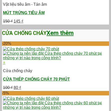
Vật liệu tiêu âm - Tán âm
MÚT TRỨNG TIÊU ÂM
Giá
Giá
150
₫
145
₫
gốc
hiện
là:
tại
Xem thêm
CỬA CHỐNG CHÁY
150 ₫.
là:
145 ₫.
-20%
+
Cửa chống cháy
CỬA THÉP CHỐNG CHÁY 70 PHÚT
Giá
Giá
100
₫
80
₫
gốc
hiện
-5%
là:
tại
100 ₫.
là:
80 ₫.