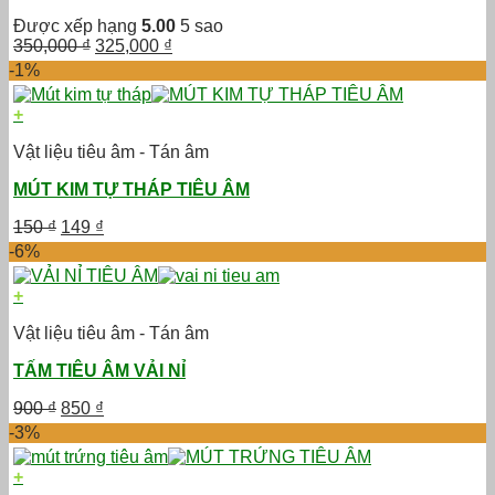
Được xếp hạng
5.00
5 sao
Giá
Giá
350,000
₫
325,000
₫
gốc
hiện
-1%
là:
tại
350,000 ₫.
là:
+
325,000 ₫.
Vật liệu tiêu âm - Tán âm
MÚT KIM TỰ THÁP TIÊU ÂM
Giá
Giá
150
₫
149
₫
gốc
hiện
-6%
là:
tại
150 ₫.
là:
+
149 ₫.
Vật liệu tiêu âm - Tán âm
TẤM TIÊU ÂM VẢI NỈ
Giá
Giá
900
₫
850
₫
gốc
hiện
-3%
là:
tại
900 ₫.
là:
+
850 ₫.