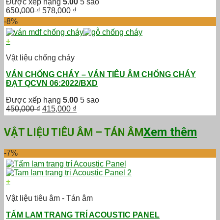
Được xếp hạng
5.00
5 sao
Giá
Giá
650,000
₫
578,000
₫
gốc
hiện
-8%
là:
tại
650,000 ₫.
là:
+
578,000 ₫.
Vật liệu chống cháy
VÁN CHỐNG CHÁY – VÁN TIÊU ÂM CHỐNG CHÁY
ĐẠT QCVN 06:2022/BXD
Được xếp hạng
5.00
5 sao
Giá
Giá
450,000
₫
415,000
₫
gốc
hiện
là:
tại
Xem thêm
VẬT LIỆU TIÊU ÂM – TÁN ÂM
450,000 ₫.
là:
415,000 ₫.
-7%
+
Vật liệu tiêu âm - Tán âm
TẤM LAM TRANG TRÍ ACOUSTIC PANEL