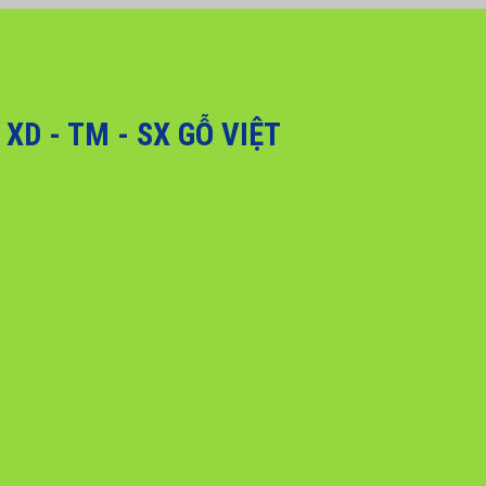
, Quý khách hàng vui lòng liên hệ hotline 0916 099 169 để được hỗ trợ g
D - TM - SX GỖ VIỆT