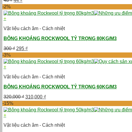
48
₫
44
₫
gốc
hiện
-2%
là:
tại
48 ₫.
là:
+
44 ₫.
Vật liệu cách âm - Cách nhiệt
BÔNG KHOÁNG ROCKWOOL TỶ TRỌNG 80KG/M3
Giá
Giá
300
₫
295
₫
gốc
hiện
-3%
là:
tại
300 ₫.
là:
+
295 ₫.
Vật liệu cách âm - Cách nhiệt
BÔNG KHOÁNG ROCKWOOL TỶ TRỌNG 60KG/M3
Giá
Giá
320,000
₫
310,000
₫
gốc
hiện
-15%
là:
tại
320,000 ₫.
là:
+
310,000 ₫.
Vật liệu cách âm - Cách nhiệt