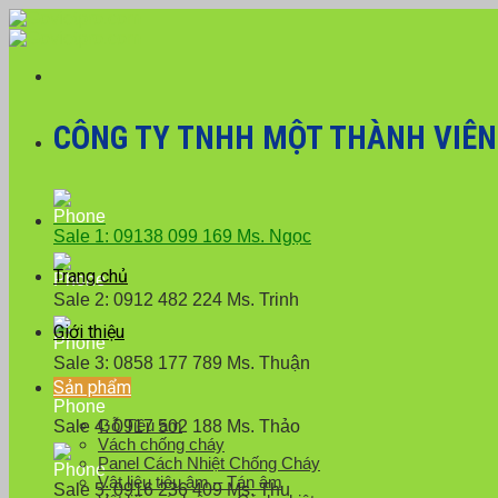
Skip
Với đơn hàng số lượng lớn
to
content
CÔNG TY TNHH MỘT THÀNH VIÊN X
Sale 1: 09138 099 169 Ms. Ngọc
Trang chủ
Sale 2: 0912 482 224 Ms. Trinh
Giới thiệu
Sale 3: 0858 177 789 Ms. Thuận
Sản phẩm
Gỗ Tiêu âm
Sale 4: 0917 502 188 Ms. Thảo
Vách chống cháy
Panel Cách Nhiệt Chống Cháy
Vật liệu tiêu âm – Tán âm
Sale 5: 0916 236 409 Ms. Thu