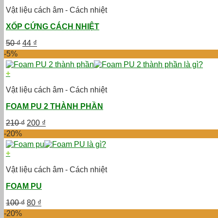
Vật liệu cách âm - Cách nhiệt
XỐP CỨNG CÁCH NHIỆT
Giá
Giá
50
₫
44
₫
gốc
hiện
-5%
là:
tại
50 ₫.
là:
+
44 ₫.
Vật liệu cách âm - Cách nhiệt
FOAM PU 2 THÀNH PHẦN
Giá
Giá
210
₫
200
₫
gốc
hiện
-20%
là:
tại
210 ₫.
là:
+
200 ₫.
Vật liệu cách âm - Cách nhiệt
FOAM PU
Giá
Giá
100
₫
80
₫
gốc
hiện
-20%