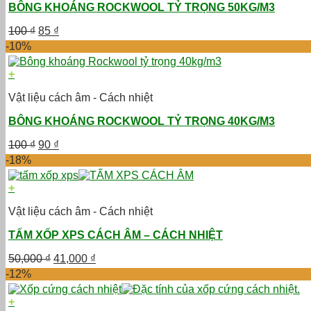
BÔNG KHOÁNG ROCKWOOL TỶ TRỌNG 50KG/M3
Giá
Giá
100
₫
85
₫
gốc
hiện
-10%
là:
tại
100 ₫.
là:
+
85 ₫.
Vật liệu cách âm - Cách nhiệt
BÔNG KHOÁNG ROCKWOOL TỶ TRỌNG 40KG/M3
Giá
Giá
100
₫
90
₫
gốc
hiện
-18%
là:
tại
100 ₫.
là:
+
90 ₫.
Vật liệu cách âm - Cách nhiệt
TẤM XỐP XPS CÁCH ÂM – CÁCH NHIỆT
Giá
Giá
50,000
₫
41,000
₫
gốc
hiện
-12%
là:
tại
50,000 ₫.
là:
+
41,000 ₫.