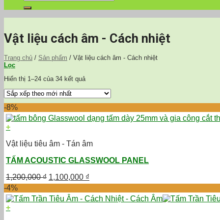
kiếm:
Vật liệu cách âm - Cách nhiệt
Trang chủ
/
Sản phẩm
/
Vật liệu cách âm - Cách nhiệt
Lọc
Hiển thị 1–24 của 34 kết quả
-8%
+
Vật liệu tiêu âm - Tán âm
TẤM ACOUSTIC GLASSWOOL PANEL
Giá
Giá
1,200,000
₫
1,100,000
₫
gốc
hiện
-4%
là:
tại
1,200,000 ₫.
là:
+
1,100,000 ₫.