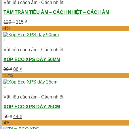
Vật liệu cách âm - Cách nhiệt
TẤM TRẦN TIÊU ÂM – CÁCH NHIỆT – CÁCH ÂM
Giá
Giá
120
₫
115
₫
gốc
hiện
-4%
là:
tại
120 ₫.
là:
+
115 ₫.
Vật liệu cách âm - Cách nhiệt
XỐP ECO XPS DÀY 50MM
Giá
Giá
90
₫
86
₫
gốc
hiện
-12%
là:
tại
90 ₫.
là:
+
86 ₫.
Vật liệu cách âm - Cách nhiệt
XỐP ECO XPS DÀY 25CM
Giá
Giá
50
₫
44
₫
gốc
hiện
-4%
là:
tại