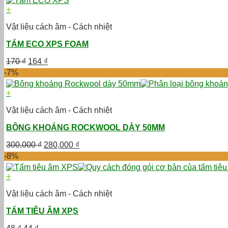
50 ₫.
là:
+
44 ₫.
Vật liệu cách âm - Cách nhiệt
TẤM ECO XPS FOAM
Giá
Giá
170
₫
164
₫
gốc
hiện
-7%
là:
tại
170 ₫.
là:
+
164 ₫.
Vật liệu cách âm - Cách nhiệt
BÔNG KHOÁNG ROCKWOOL DÀY 50MM
Giá
Giá
300,000
₫
280,000
₫
gốc
hiện
-8%
là:
tại
300,000 ₫.
là:
+
280,000 ₫.
Vật liệu cách âm - Cách nhiệt
TẤM TIÊU ÂM XPS
Giá
Giá