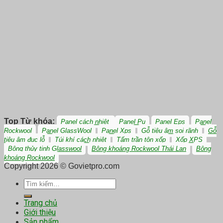
Top Từ khóa:
Panel cách nhiệt
Panel Pu
Panel Eps
Panel
Rockwool
Panel GlassWool
Panel Xps
Gỗ tiêu âm soi rãnh
Gỗ
tiêu âm đục lỗ
Túi khí cách nhiệt
Tấm trần tôn xốp
Xốp XPS
Bông thủy tinh Glasswool
Bông khoáng Rockwool Thái Lan
Bông
khoáng Rockwool
Copyright 2026 © Govietpro.com
Tìm
kiếm:
Trang chủ
Giới thiệu
Sản phẩm