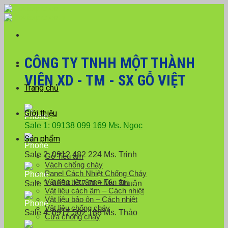
Skip
Với đơn hàng số lượng lớn, Quý khách hàng vui
to
lòng liên hệ hotline 0916 099 169 để được hỗ trợ
Close
content
giá tốt nhất.
CÔNG TY TNHH MỘT THÀNH
VIÊN XD - TM - SX GỖ VIỆT
Trang chủ
Giới thiệu
Sale 1: 09138 099 169 Ms. Ngọc
Sản phẩm
Sale 2: 0912 482 224 Ms. Trinh
Gỗ Tiêu âm
Vách chống cháy
Panel Cách Nhiệt Chống Cháy
Vật liệu tiêu âm – Tán âm
Sale 3: 0858 177 789 Ms. Thuận
Vật liệu cách âm – Cách nhiệt
Vật liệu bảo ôn – Cách nhiệt
Vật liệu chống cháy
Sale 4: 0917 502 188 Ms. Thảo
Cửa chống cháy