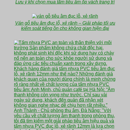
Lưu ý khi chọn mua tấm tiêu âm ốp vách trang trí
Ván gỗ tiêu âm đục lỗ, xẻ rãnh – Giải pháp tối ưu
kiểm soát tiếng ồn cho không gian hiện đại