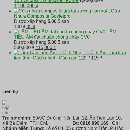
400 ₫.
là:
Tấm Acoustic Glasswool Panel
1,200,000
₫
Giá
Giá
350 ₫.
1,100,000
₫
gốc
hiện
Cửa
là:
tại
Nhựa Composite Govietpro
1,200,000 ₫.
là:
Được xếp hạng
5.00
5 sao
Giá
Giá
1,100,000 ₫.
100
₫
85
₫
gốc
hiện
TẤM
là:
tại
TIÊU ÂM đạt chuẩn chống cháy CV0
100 ₫.
là:
Được xếp hạng
5.00
5 sao
85 ₫.
Giá
Giá
500,000
₫
415,000
₫
gốc
hiện
Tấm trần
là:
tại
Giá
Giá
tiêu âm - Cách nhiệt - Cách âm
120
₫
115
₫
500,000 ₫.
là:
gốc
hiện
415,000 ₫.
là:
tại
120 ₫.
là:
115 ₫.
Liên hệ
Trụ sở chính:
59/9C Đường Tiền Lân 12, Ấp Tiền Lân 10,
Xã Bà Điểm, TP.HCM.
Đt: 0916 099 169
Chi
Nhánh Miền Trung:
Lô số 04, 05 đường Nam Trân, P. Hòa