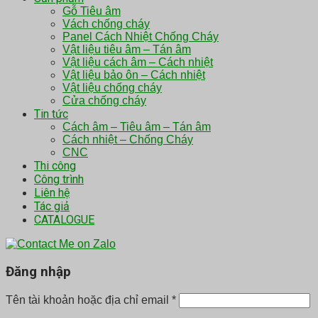
Gỗ Tiêu âm
Vách chống cháy
Panel Cách Nhiệt Chống Cháy
Vật liệu tiêu âm – Tán âm
Vật liệu cách âm – Cách nhiệt
Vật liệu bảo ôn – Cách nhiệt
Vật liệu chống cháy
Cửa chống cháy
Tin tức
Cách âm – Tiêu âm – Tán âm
Cách nhiệt – Chống Cháy
CNC
Thi công
Công trình
Liên hệ
Tác giả
CATALOGUE
Đăng nhập
Tên tài khoản hoặc địa chỉ email
*