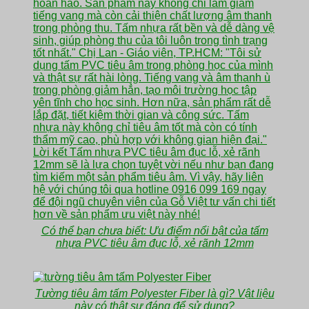
Có thể bạn chưa biết: Ưu điểm nổi bật của tấm
nhựa PVC tiêu âm đục lỗ, xẻ rãnh 12mm
Tường tiêu âm tấm Polyester Fiber là gì? Vật liệu
này có thật sự đáng để sử dụng?