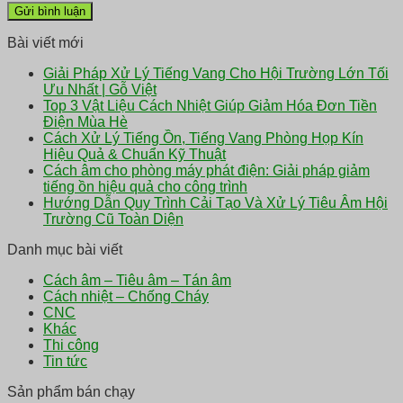
Bài viết mới
Giải Pháp Xử Lý Tiếng Vang Cho Hội Trường Lớn Tối
Ưu Nhất | Gỗ Việt
Top 3 Vật Liệu Cách Nhiệt Giúp Giảm Hóa Đơn Tiền
Điện Mùa Hè
Cách Xử Lý Tiếng Ồn, Tiếng Vang Phòng Họp Kín
Hiệu Quả & Chuẩn Kỹ Thuật
Cách âm cho phòng máy phát điện: Giải pháp giảm
tiếng ồn hiệu quả cho công trình
Hướng Dẫn Quy Trình Cải Tạo Và Xử Lý Tiêu Âm Hội
Trường Cũ Toàn Diện
Danh mục bài viết
Cách âm – Tiêu âm – Tán âm
Cách nhiệt – Chống Cháy
CNC
Khác
Thi công
Tin tức
Sản phẩm bán chạy