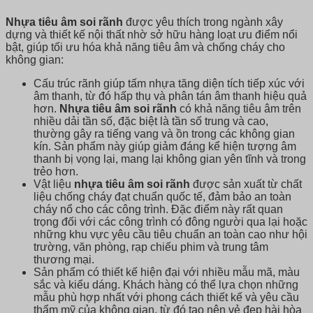
Nhựa tiêu âm soi rãnh
được yêu thích trong ngành xây
dựng và thiết kế nội thất nhờ sở hữu hàng loạt ưu điểm nổi
bật, giúp tối ưu hóa khả năng tiêu âm và chống cháy cho
không gian:
Cấu trúc rãnh giúp tấm nhựa tăng diện tích tiếp xúc với
âm thanh, từ đó hấp thụ và phân tán âm thanh hiệu quả
hơn.
Nhựa tiêu âm soi rãnh
có khả năng tiêu âm trên
nhiều dải tần số, đặc biệt là tần số trung và cao,
thường gây ra tiếng vang và ồn trong các không gian
kín. Sản phẩm này giúp giảm đáng kể hiện tượng âm
thanh bị vọng lại, mang lại không gian yên tĩnh và trong
trẻo hơn.
Vật liệu
nhựa tiêu âm soi rãnh
được sản xuất từ chất
liệu chống cháy đạt chuẩn quốc tế, đảm bảo an toàn
cháy nổ cho các công trình. Đặc điểm này rất quan
trọng đối với các công trình có đông người qua lại hoặc
những khu vực yêu cầu tiêu chuẩn an toàn cao như hội
trường, văn phòng, rạp chiếu phim và trung tâm
thương mại.
Sản phẩm có thiết kế hiện đại với nhiều mẫu mã, màu
sắc và kiểu dáng. Khách hàng có thể lựa chọn những
mẫu phù hợp nhất với phong cách thiết kế và yêu cầu
thẩm mỹ của không gian, từ đó tạo nên vẻ đẹp hài hòa