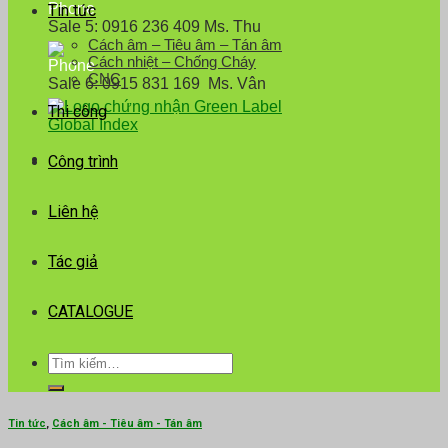
Tin tức
Sale 5: 0916 236 409 Ms. Thu
Cách âm – Tiêu âm – Tán âm
Cách nhiệt – Chống Cháy
CNC
Sale 6: 0915 831 169 Ms. Vân
Thi công
Công trình
Liên hệ
Tác giả
CATALOGUE
Tìm
kiếm:
Tin tức
,
Cách âm - Tiêu âm - Tán âm