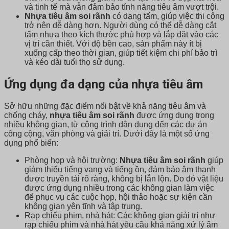
và tinh tế mà vẫn đảm bảo tính năng tiêu âm vượt trội.
Nhựa tiêu âm soi rãnh
có dạng tấm, giúp việc thi công
trở nên dễ dàng hơn. Người dùng có thể dễ dàng cắt
tấm nhựa theo kích thước phù hợp và lắp đặt vào các
vị trí cần thiết. Với độ bền cao, sản phẩm này ít bị
xuống cấp theo thời gian, giúp tiết kiệm chi phí bảo trì
và kéo dài tuổi thọ sử dụng.
Ứng dụng đa dạng của nhựa tiêu âm
Sở hữu những đặc điểm nổi bật về khả năng tiêu âm và
chống cháy,
nhựa tiêu âm soi rãnh
được ứng dụng trong
nhiều không gian, từ công trình dân dụng đến các dự án
công cộng, văn phòng và giải trí. Dưới đây là một số ứng
dụng phổ biến:
Phòng họp và hội trường:
Nhựa tiêu âm soi rãnh
giúp
giảm thiểu tiếng vang và tiếng ồn, đảm bảo âm thanh
được truyền tải rõ ràng, không bị lẫn lộn. Do đó vật liệu
được ứng dụng nhiều trong các không gian làm việc
để phục vụ các cuộc họp, hội thảo hoặc sự kiện cần
không gian yên tĩnh và tập trung.
Rạp chiếu phim, nhà hát: Các không gian giải trí như
rạp chiếu phim và nhà hát yêu cầu khả năng xử lý âm