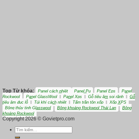
Top Từ khóa:
Panel cách nhiệt
Panel Pu
Panel Eps
Panel
Rockwool
Panel GlassWool
Panel Xps
Gỗ tiêu âm soi rãnh
Gỗ
tiêu âm đục lỗ
Túi khí cách nhiệt
Tấm trần tôn xốp
Xốp XPS
Bông thủy tinh Glasswool
Bông khoáng Rockwool Thái Lan
Bông
khoáng Rockwool
Copyright 2026 © Govietpro.com
Tìm
kiếm: