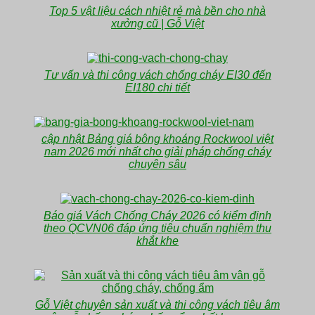
Top 5 vật liệu cách nhiệt rẻ mà bền cho nhà
xưởng cũ | Gỗ Việt
Tư vấn và thi công vách chống cháy EI30 đến
EI180 chi tiết
cập nhật Bảng giá bông khoáng Rockwool việt
nam 2026 mới nhất cho giải pháp chống cháy
chuyên sâu
Báo giá Vách Chống Cháy 2026 có kiểm định
theo QCVN06 đáp ứng tiêu chuẩn nghiệm thu
khắt khe
Gỗ Việt chuyên sản xuất và thi công vách tiêu âm