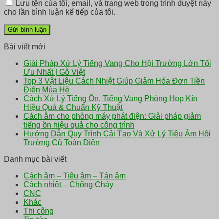
Lưu tên của tôi, email, và trang web trong trình duyệt này
cho lần bình luận kế tiếp của tôi.
Bài viết mới
Giải Pháp Xử Lý Tiếng Vang Cho Hội Trường Lớn Tối
Ưu Nhất | Gỗ Việt
Top 3 Vật Liệu Cách Nhiệt Giúp Giảm Hóa Đơn Tiền
Điện Mùa Hè
Cách Xử Lý Tiếng Ồn, Tiếng Vang Phòng Họp Kín
Hiệu Quả & Chuẩn Kỹ Thuật
Cách âm cho phòng máy phát điện: Giải pháp giảm
tiếng ồn hiệu quả cho công trình
Hướng Dẫn Quy Trình Cải Tạo Và Xử Lý Tiêu Âm Hội
Trường Cũ Toàn Diện
Danh mục bài viết
Cách âm – Tiêu âm – Tán âm
Cách nhiệt – Chống Cháy
CNC
Khác
Thi công