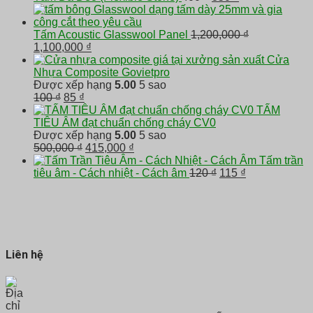
gốc
hiện
là:
tại
400 ₫.
là:
Tấm Acoustic Glasswool Panel
1,200,000
₫
Giá
Giá
350 ₫.
1,100,000
₫
gốc
hiện
Cửa
là:
tại
Nhựa Composite Govietpro
1,200,000 ₫.
là:
Được xếp hạng
5.00
5 sao
Giá
Giá
1,100,000 ₫.
100
₫
85
₫
gốc
hiện
TẤM
là:
tại
TIÊU ÂM đạt chuẩn chống cháy CV0
100 ₫.
là:
Được xếp hạng
5.00
5 sao
85 ₫.
Giá
Giá
500,000
₫
415,000
₫
gốc
hiện
Tấm trần
là:
tại
Giá
Giá
tiêu âm - Cách nhiệt - Cách âm
120
₫
115
₫
500,000 ₫.
là:
gốc
hiện
415,000 ₫.
là:
tại
120 ₫.
là:
115 ₫.
Liên hệ