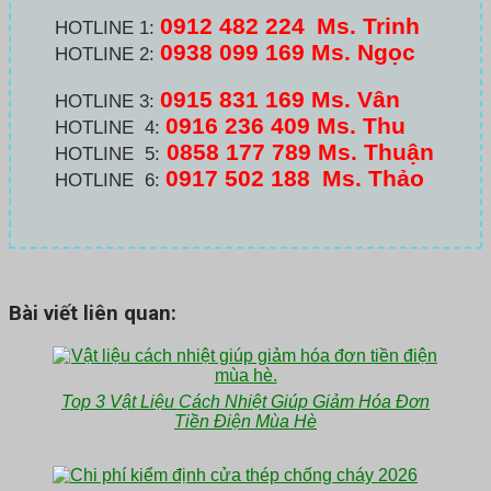
0912 482 224
Ms. Trinh
HOTLINE 1:
0938 099 169 Ms. Ngọc
HOTLINE 2:
0915 831 169 Ms. Vân
HOTLINE 3:
0916 236 409
Ms. Thu
HOTLINE 4:
0858 177 789 Ms. Thuận
HOTLINE 5:
0917 502 188
Ms. Thảo
HOTLINE 6:
Bài viết liên quan:
Top 3 Vật Liệu Cách Nhiệt Giúp Giảm Hóa Đơn
Tiền Điện Mùa Hè