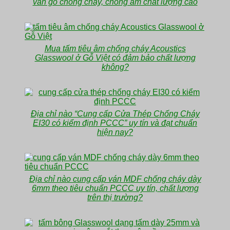
vân gỗ chống cháy, chống ẩm chất lượng cao
Mua tấm tiêu âm chống cháy Acoustics
Glasswool ở Gỗ Việt có đảm bảo chất lượng
không?
Địa chỉ nào “Cung cấp Cửa Thép Chống Cháy
EI30 có kiểm định PCCC” uy tín và đạt chuẩn
hiện nay?
Địa chỉ nào cung cấp ván MDF chống cháy dày
6mm theo tiêu chuẩn PCCC uy tín, chất lượng
trên thị trường?