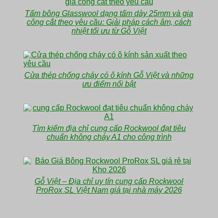
Tấm bông Glasswool dạng tấm dày 25mm và gia
công cắt theo yêu cầu: Giải pháp cách âm, cách
nhiệt tối ưu từ Gỗ Việt
Cửa thép chống cháy có ô kính Gỗ Việt và những
ưu điểm nổi bật
Tìm kiếm địa chỉ cung cấp Rockwool đạt tiêu
chuẩn không cháy A1 cho công trình
Gỗ Việt – Địa chỉ uy tín cung cấp Rockwool
ProRox SL Việt Nam giá tại nhà máy 2026