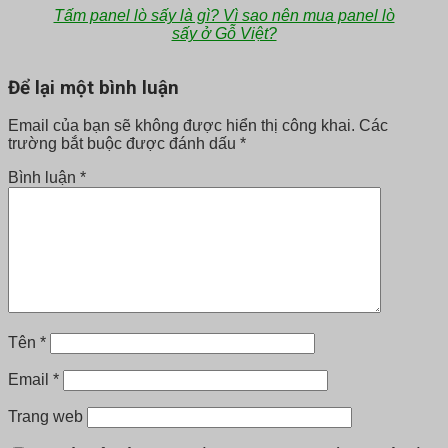
Tấm panel lò sấy là gì? Vì sao nên mua panel lò
sấy ở Gỗ Việt?
Để lại một bình luận
Email của bạn sẽ không được hiển thị công khai.
Các
trường bắt buộc được đánh dấu
*
Bình luận
*
Tên
*
Email
*
Trang web