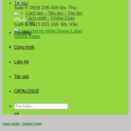
Tin tức
Sale 5: 0916 236 409 Ms. Thu
Cách âm – Tiêu âm – Tán âm
Cách nhiệt – Chống Cháy
CNC
Sale 6: 0915 831 169 Ms. Vân
Thi công
Công trình
Liên hệ
Tác giả
CATALOGUE
Tìm
kiếm:
Cách nhiệt - Chống Cháy