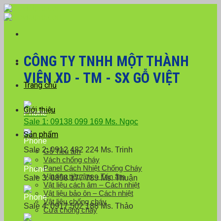
Skip
Với đơn hàng số lượng lớn, Quý khách hàng vui
to
lòng liên hệ hotline 0916 099 169 để được hỗ trợ
Close
content
giá tốt nhất.
CÔNG TY TNHH MỘT THÀNH
VIÊN XD - TM - SX GỖ VIỆT
Trang chủ
Giới thiệu
Sale 1: 09138 099 169 Ms. Ngọc
Sản phẩm
Sale 2: 0912 482 224 Ms. Trinh
Gỗ Tiêu âm
Vách chống cháy
Panel Cách Nhiệt Chống Cháy
Vật liệu tiêu âm – Tán âm
Sale 3: 0858 177 789 Ms. Thuận
Vật liệu cách âm – Cách nhiệt
Vật liệu bảo ôn – Cách nhiệt
Vật liệu chống cháy
Sale 4: 0917 502 188 Ms. Thảo
Cửa chống cháy