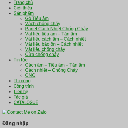
Trang chủ
Giới thiệu
Sản phẩm
Gỗ Tiêu âm
Vách chống cháy
Panel Cách Nhiệt Chống Cháy
Vật liệu tiêu âm – Tán âm
Vật liệu cách âm – Cách nhiệt
Vật liệu bảo ôn – Cách nhiệt
Vật liệu chống cháy
Cửa chống cháy
Tin tức
Cách âm – Tiêu âm – Tán âm
Cách nhiệt – Chống Cháy
CNC
Thi công
Công trình
Liên hệ
Tác giả
CATALOGUE
Đăng nhập