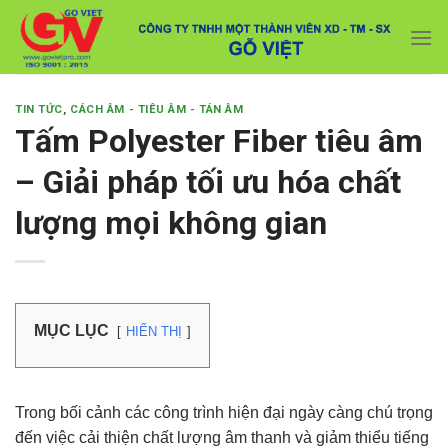
Skip
Với đơn hàng số lượng lớn, Quý khách hàng vui
to
lòng liên hệ hotline 0916 099 169 để được hỗ trợ
Close
giá tốt nhất.
content
TIN TỨC
,
CÁCH ÂM - TIÊU ÂM - TÁN ÂM
Tấm Polyester Fiber tiêu âm
– Giải pháp tối ưu hóa chất
lượng mọi không gian
MỤC LỤC
HIỂN THỊ
Trong bối cảnh các công trình hiện đại ngày càng chú trọng
đến việc cải thiện chất lượng âm thanh và giảm thiểu tiếng