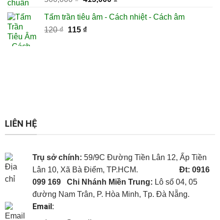
hạng
5.00
gốc
hiện
5 sao
Tấm trần tiêu âm - Cách nhiệt - Cách âm
là:
tại
Giá
Giá
120
₫
115
500,000 ₫.
₫
là:
gốc
hiện
415,000 ₫.
là:
tại
120 ₫.
là:
115 ₫.
LIÊN HỆ
Trụ sở chính:
59/9C Đường Tiền Lân 12, Ấp Tiền
Lân 10, Xã Bà Điểm, TP.HCM.
Đt: 0916
099 169
Chi Nhánh Miền Trung:
Lô số 04, 05
đường Nam Trân, P. Hòa Minh, Tp. Đà Nẵng.
Email: