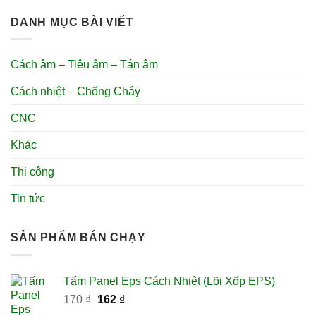
DANH MỤC BÀI VIẾT
Cách âm – Tiêu âm – Tán âm
Cách nhiệt – Chống Cháy
CNC
Khác
Thi công
Tin tức
SẢN PHẨM BÁN CHẠY
Tấm Panel Eps Cách Nhiệt (Lõi Xốp EPS)
Giá
Giá
170
₫
162
₫
gốc
hiện