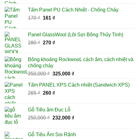
là:
tại
Tấm Panel PU Cách Nhiệt - Chống Cháy
170 ₫.
là:
Giá
Giá
170
₫
161
₫
162 ₫.
gốc
hiện
là:
tại
Panel GlassWool (Lõi Sợi Bông Thủy Tinh)
170 ₫.
là:
Giá
Giá
280
₫
270
₫
161 ₫.
gốc
hiện
là:
tại
Bông khoáng RockwooL cách âm, cách nhiệt và
280 ₫.
là:
chống cháy
270 ₫.
Giá
Giá
350,000
₫
325,000
₫
gốc
hiện
Tấm PANEL XPS Cách nhiệt (Sandwich XPS)
là:
tại
Giá
Giá
265
₫
260
350,000 ₫.
₫
là:
gốc
hiện
325,000 ₫.
là:
tại
Gỗ Tiêu âm Đục Lỗ
265 ₫.
là:
Giá
Giá
250,000
₫
232,000
₫
260 ₫.
gốc
hiện
là:
tại
Gỗ Tiêu Âm Soi Rãnh
250,000 ₫.
là: