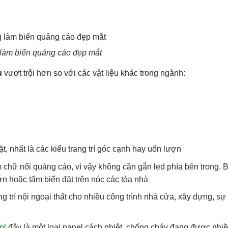
làm biển quảng cáo đẹp mắt
u
vượt trội hơn so với các vật liệu khác trong ngành:
ặt, nhất là các kiểu trang trí góc cạnh hay uốn lượn
hữ nổi quảng cáo, vì vậy không cần gắn led phía bên trong. 
n hoặc tấm biển đặt trên nóc các tòa nhà
rí nội ngoại thất cho nhiều công trình nhà cửa, xây dựng, sự 
ol
đây là một loại panel cách nhiệt, chống cháy đang được nhi