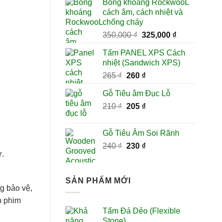
Bông khoáng RockwooL
là:
tại
cách âm, cách nhiệt và
280 ₫.
là:
chống cháy
270 ₫.
Giá
Giá
350,000
₫
325,000
₫
gốc
hiện
Tấm PANEL XPS Cách
là:
tại
nhiệt (Sandwich XPS)
350,000 ₫.
là:
Giá
Giá
265
₫
260
₫
325,000 ₫.
gốc
hiện
Gỗ Tiêu âm Đục Lỗ
là:
tại
Giá
Giá
210
₫
265 ₫.
205
₫
là:
gốc
hiện
260 ₫.
là:
tại
Gỗ Tiêu Âm Soi Rãnh
210 ₫.
là:
Giá
Giá
240
₫
230
₫
205 ₫.
ử.
gốc
hiện
là:
tại
240 ₫.
là:
SẢN PHẨM MỚI
230 ₫.
g bảo vệ,
p phim
Tấm Đá Dẻo (Flexible
Stone)