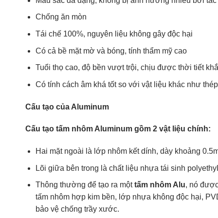
Màu sắc đa dạng, không bị ảnh hưởng nhiều bởi tác đ
Chống ăn mòn
Tái chế 100%, nguyên liệu không gây độc hại
Có cả bề mặt mờ và bóng, tính thẩm mỹ cao
Tuổi thọ cao, độ bền vượt trội, chịu được thời tiết kh
Có tính cách âm khá tốt so với vật liệu khác như thé
Cấu tạo của Aluminum
Cấu tạo tấm nhôm Aluminum gồm 2 vật liệu chính:
Hai mặt ngoài là lớp nhôm kết dính, dày khoảng 0.5m
Lõi giữa bên trong là chất liệu nhựa tái sinh polyeth
Thông thường để tạo ra một
tấm nhôm Alu
, nó được
tấm nhôm hợp kim bền, lớp nhựa không độc hại, PV
bảo vệ chống trầy xước.