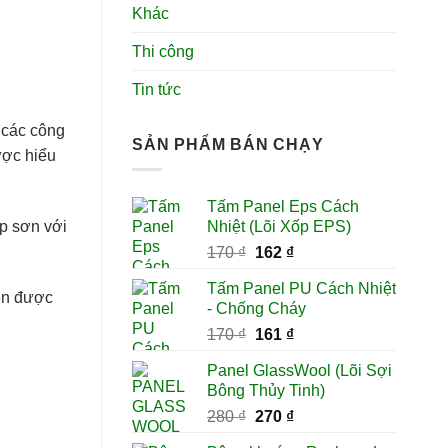
Khác
Thi công
Tin tức
 các công
SẢN PHẨM BÁN CHẠY
ược hiểu
Tấm Panel Eps Cách
Nhiệt (Lõi Xốp EPS)
p sơn với
Giá
Giá
170
₫
162
₫
gốc
hiện
Tấm Panel PU Cách Nhiệt
là:
tại
ện được
- Chống Cháy
170 ₫.
là:
Giá
Giá
170
₫
161
₫
162 ₫.
gốc
hiện
Panel GlassWool (Lõi Sợi
là:
tại
Bông Thủy Tinh)
170 ₫.
là:
Giá
Giá
280
₫
270
₫
161 ₫.
gốc
hiện