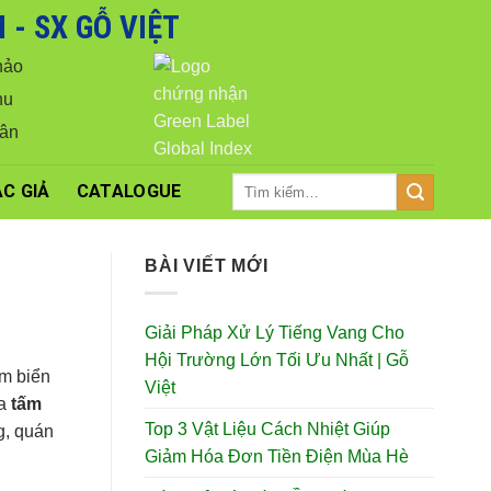
- SX GỖ VIỆT
iá tốt nhất.
Close
hảo
hu
Vân
Tìm
C GIẢ
CATALOGUE
kiếm:
BÀI VIẾT MỚI
Giải Pháp Xử Lý Tiếng Vang Cho
Hội Trường Lớn Tối Ưu Nhất | Gỗ
àm biển
Việt
ủa
tấm
Top 3 Vật Liệu Cách Nhiệt Giúp
g, quán
Giảm Hóa Đơn Tiền Điện Mùa Hè