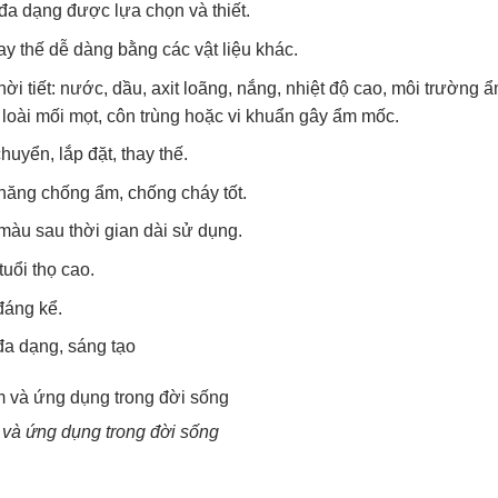
đa dạng được lựa chọn và thiết.
ay thế dễ dàng bằng các vật liệu khác.
ời tiết: nước, dầu, axit loãng, nắng, nhiệt độ cao, môi trường
loài mối mọt, côn trùng hoặc vi khuẩn gây ẩm mốc.
uyển, lắp đặt, thay thế.
 năng chống ẩm, chống cháy tốt.
 màu sau thời gian dài sử dụng.
uổi thọ cao.
 đáng kể.
đa dạng, sáng tạo
và ứng dụng trong đời sống