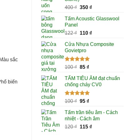
Giá
Giá
400
₫
350
₫
gốc
hiện
Tấm Acoustic Glasswool
là:
tại
Panel
400 ₫.
là:
Giá
Giá
122
₫
110
₫
350 ₫.
gốc
hiện
Cửa Nhựa Composite
là:
tại
Govietpro
122 ₫.
là:
110 ₫.
 Màu sắc
Được xếp
Giá
Giá
100
₫
85
₫
hạng
5.00
gốc
hiện
5 sao
TẤM TIÊU ÂM đạt chuẩn
là:
tại
Phổ biến
chống cháy CV0
100 ₫.
là:
85 ₫.
Được xếp
Giá
Giá
100
₫
95
₫
hạng
5.00
gốc
hiện
5 sao
Tấm trần tiêu âm - Cách
là:
tại
nhiệt - Cách âm
100 ₫.
là:
Giá
Giá
120
₫
115
₫
95 ₫.
gốc
hiện
là:
tại