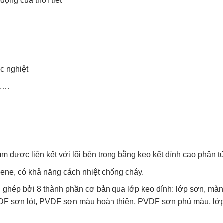
ộng của thời tiết
ắc nghiệt
p,…
m được liên kết với lõi bên trong bằng keo kết dính cao phân t
ylene, có khả năng cách nhiệt chống cháy.
 ghép bởi 8 thành phần cơ bản qua lớp keo dính: lớp sơn, màn
DF sơn lót, PVDF sơn màu hoàn thiện, PVDF sơn phủ màu, lớ