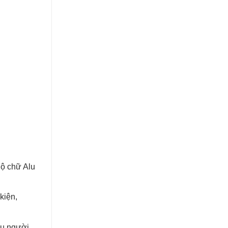
Bộ chữ Alu
kiện,
ều người