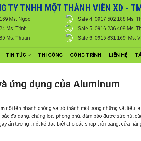
G TY TNHH MỘT THÀNH VIÊN XD - TM 
, Quý khách hàng vui lòng liên hệ hotline 0916 099 169 để được hỗ trợ g
 169 Ms. Ngọc
Sale 4: 0917 502 188 Ms. T
24 Ms. Trinh
Sale 5: 0916 236 409 Ms. T
789 Ms. Thuận
Sale 6: 0915 831 169 Ms. 
TIN TỨC
THI CÔNG
CÔNG TRÌNH
LIÊN HỆ
TÁ
 và ứng dụng của Aluminum
um
nổi lên nhanh chóng và trở thành một trong những vật liệu l
àu sắc đa dạng, chủng loại phong phú, đảm bảo được sức hút c
y ấn tượng thiết kế đặc biệt cho các shop thời trang, cửa hàn