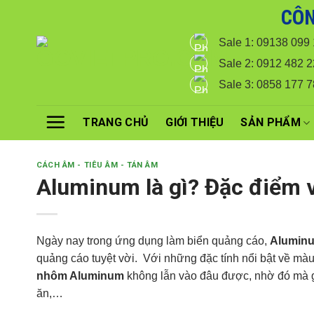
Skip
CÔN
Với đơn hàng số lượng lớn
to
Sale 1: 09138 099
content
Sale 2: 0912 482 2
Sale 3: 0858 177 
TRANG CHỦ
GIỚI THIỆU
SẢN PHẨM
CÁCH ÂM - TIÊU ÂM - TÁN ÂM
Aluminum là gì? Đặc điểm
Ngày nay trong ứng dụng làm biển quảng cáo,
Alumin
quảng cáo tuyệt vời. Với những đặc tính nổi bật về m
nhôm Aluminum
không lẫn vào đâu được, nhờ đó mà gâ
ăn,…