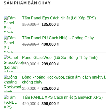
SẢN PHẨM BÁN CHẠY
Tấm Panel Eps Cách Nhiệt (Lõi Xốp EPS)
Giá
Giá
150,000
₫
135,000
₫
gốc
hiện
là:
tại
Tấm Panel PU Cách Nhiệt - Chống Cháy
150,000 ₫.
là:
Giá
Giá
450,000
₫
400,000
₫
135,000 ₫.
gốc
hiện
là:
tại
Panel GlassWool (Lõi Sợi Bông Thủy Tinh)
450,000 ₫.
là:
Giá
Giá
350,000
₫
299,000
₫
400,000 ₫.
gốc
hiện
là:
tại
Bông khoáng RockwooL cách âm, cách nhiệt và
350,000 ₫.
là:
chống cháy
299,000 ₫.
Giá
Giá
350,000
₫
325,000
₫
gốc
hiện
Tấm PANEL XPS Cách nhiệt (Sandwich XPS)
là:
tại
Giá
Giá
420,000
₫
350,000 ₫.
390,000
₫
là:
gốc
hiện
325,000 ₫.