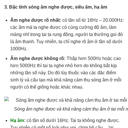
3. Đặc tính sóng âm nghe được, siêu âm, hạ âm
Âm nghe được rõ nhất:
có tần số từ 16Hz – 20.000Hz:
các âm mà ta nghe được có cùng cường độ âm, làm
màng nhĩ trong tai ta rung động, người ta thường gọi đó
là âm thanh. Tuy nhiên, ta chỉ nghe rõ âm ở tần số dưới
1000Hz.
Âm nghe được không rõ:
Thấp hơn 500Hz hoặc cao
hơn 5000Hz thì tai ta nghe nhỏ hơn do không bắt kịp
những tần số này. Do đó tùy thuộc vào các đặc điểm
sinh lý và cấu tạo mà khả năng cảm thụ sóng âm ở mỗi
người có thể giống hoặc khác nhau.
Sóng âm nghe được và khả năng cảm thụ âm ở tai mỗi 
Hạ âm
:
có tần số dưới 16Hz. Tai ta không nghe được.
Tuy nhiên có một số loài như voi, chim bồ câu… lại