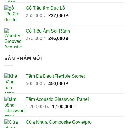
là:
tại
Gỗ Tiêu âm Đục Lỗ
420,000 ₫.
là:
Giá
Giá
250,000
₫
232,000
₫
390,000 ₫.
gốc
hiện
là:
tại
Gỗ Tiêu Âm Soi Rãnh
250,000 ₫.
là:
Giá
Giá
270,000
₫
246,000
₫
232,000 ₫.
gốc
hiện
là:
tại
270,000 ₫.
là:
SẢN PHẨM MỚI
246,000 ₫.
Tấm Đá Dẻo (Flexible Stone)
Giá
Giá
500,000
₫
450,000
₫
gốc
hiện
là:
tại
Tấm Acoustic Glasswool Panel
500,000 ₫.
là:
Giá
Giá
1,200,000
₫
1,100,000
₫
450,000 ₫.
gốc
hiện
là:
tại
Cửa Nhựa Composite Govietpro
1,200,000 ₫.
là: