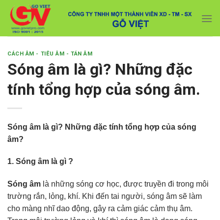
Skip
Với đơn hàng số lượng lớn, Quý khách hàng vui
to
lòng liên hệ hotline 0916 099 169 để được hỗ trợ
Close
giá tốt nhất.
content
CÁCH ÂM - TIÊU ÂM - TÁN ÂM
Sóng âm là gì? Những đặc
tính tổng hợp của sóng âm.
Sóng âm là gì? Những đặc tính tổng hợp của sóng
âm?
1. Sóng âm là gì ?
Sóng âm
là những sóng cơ học, được truyền đi trong môi
trường rắn, lỏng, khí. Khi đến tai người, sóng âm sẽ làm
cho màng nhĩ dao động, gây ra cảm giác cảm thụ âm.