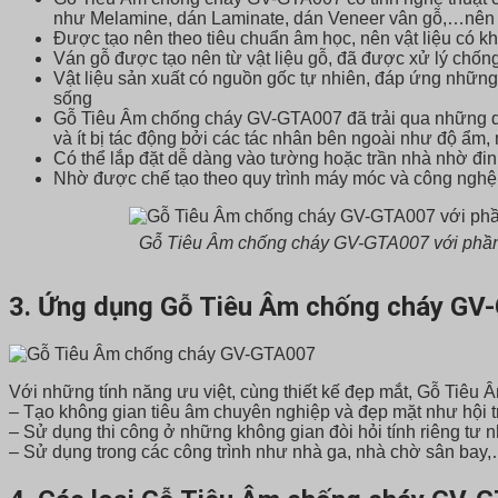
như Melamine, dán Laminate, dán Veneer vân gỗ,…nên 
Được tạo nên theo tiêu chuẩn âm học, nên vật liệu có kh
Ván gỗ được tạo nên từ vật liệu gỗ, đã được xử lý chống
Vật liệu sản xuất có nguồn gốc tự nhiên, đáp ứng những
sống
Gỗ Tiêu Âm chống cháy GV-GTA007 đã trải qua những quy
và ít bị tác động bởi các tác nhân bên ngoài như độ ẩm
Có thể lắp đặt dễ dàng vào tường hoặc trần nhà nhờ đi
Nhờ được chế tạo theo quy trình máy móc và công nghệ 
Gỗ Tiêu Âm chống cháy GV-GTA007 với phần
3. Ứng dụng Gỗ Tiêu Âm chống cháy GV-
Với những tính năng ưu việt, cùng thiết kế đẹp mắt, Gỗ Tiêu
– Tạo không gian tiêu âm chuyên nghiệp và đẹp mặt như hội 
– Sử dụng thi công ở những không gian đòi hỏi tính riêng tư 
– Sử dụng trong các công trình như nhà ga, nhà chờ sân bay