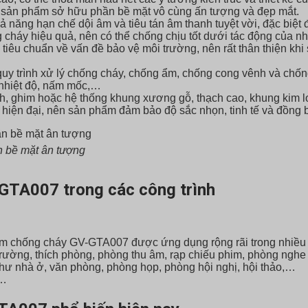
sản phẩm sở hữu phần bề mặt vô cùng ấn tượng và đẹp mắt.
ả năng hạn chế dội âm và tiêu tán âm thanh tuyệt vời, đặc biệt 
 cháy hiệu quả, nên có thể chống chịu tốt dưới tác động của nh
 tiêu chuẩn về vấn đề bảo vệ môi trường, nên rất thân thiện 
 trình xử lý chống cháy, chống ẩm, chống cong vênh và chống
, nhiệt độ, nấm mốc,…
nh, ghim hoặc hệ thống khung xương gỗ, thạch cao, khung kim 
hiện đại, nên sản phẩm đảm bảo độ sắc nhọn, tinh tế và đồng b
 bề mặt ân tượng
GTA007 trong các công trình
 Âm chống cháy GV-GTA007 được ứng dụng rộng rãi trong nhiều 
trường, thích phòng, phòng thu âm, rạp chiếu phim, phòng ngh
như nhà ở, văn phòng, phòng họp, phòng hội nghị, hội thảo,…
,…