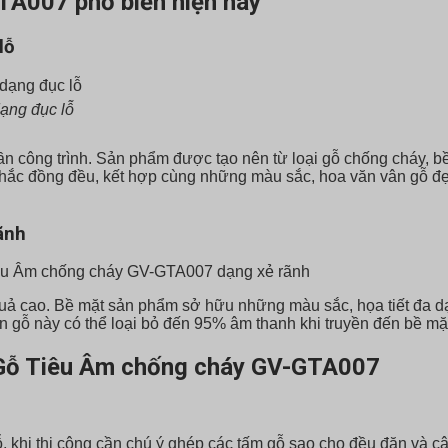
TA007 phổ biến hiện nay
lỗ
ạng đục lỗ
n công trình. Sản phẩm được tạo nên từ loại gỗ chống cháy, b
 khắc đồng đều, kết hợp cùng những màu sắc, hoa văn vân gỗ đ
ãnh
quả cao. Bề mặt sản phẩm sở hữu những màu sắc, họa tiết đa d
 gỗ này có thể loại bỏ đến 95% âm thanh khi truyền đến bề mặ
ng Gỗ Tiêu Âm chống cháy GV-GTA007
hi thi công cần chú ý ghép các tấm gỗ sao cho đều đặn và cân