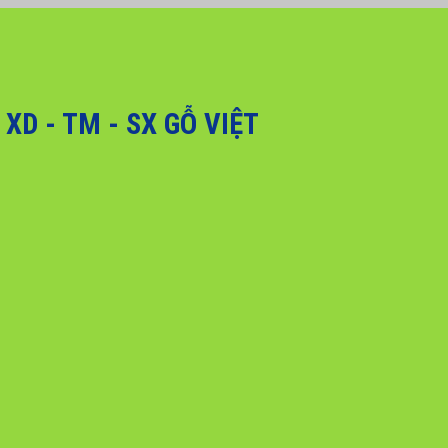
, Quý khách hàng vui lòng liên hệ hotline 0916 099 169 để được hỗ trợ g
D - TM - SX GỖ VIỆT