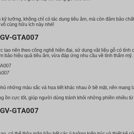
 lưỡng, không chỉ có tác dụng tiêu âm, mà còn đảm bảo chất 
 vô cùng hữu ích này nhé!
y GV-GTA007
o nên theo công nghệ hiện đại, sử dụng vật liệu gỗ có tính ch
ảm bảo hiệu quả tiêu âm, vừa đáp ứng nhu cầu về tính thẩm mỹ.
A007
 những màu sắc và họa tiết khác nhau ở bề mặt, nên mang lại s
iếng ồn cực tốt, giúp người dùng tránh khỏi những phiền nhiều từ
y GV-GTA007
o, có thể thỏa mãn hầu hết các ý tưởng kiến trúc và thiết kế 