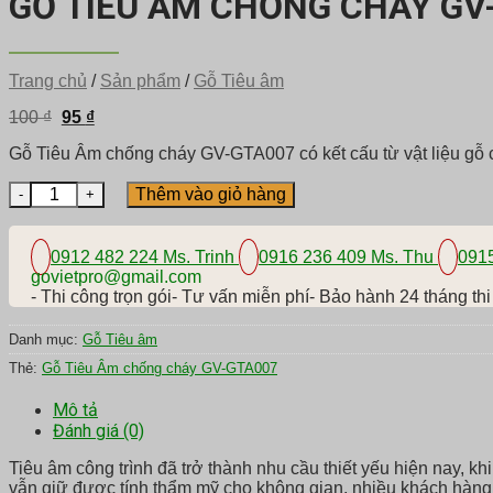
GỖ TIÊU ÂM CHỐNG CHÁY GV
Trang chủ
/
Sản phẩm
/
Gỗ Tiêu âm
Giá
Giá
100
₫
95
₫
gốc
hiện
là:
tại
Gỗ Tiêu Âm chống cháy GV-GTA007 có kết cấu từ vật liệu gỗ ch
100 ₫.
là:
95 ₫.
Gỗ Tiêu Âm chống cháy GV-GTA007 số lượng
Thêm vào giỏ hàng
0912 482 224 Ms. Trinh
0916 236 409 Ms. Thu
0915
govietpro@gmail.com
- Thi công trọn gói- Tư vấn miễn phí- Bảo hành 24 tháng th
Danh mục:
Gỗ Tiêu âm
Thẻ:
Gỗ Tiêu Âm chống cháy GV-GTA007
Mô tả
Đánh giá (0)
Tiêu âm công trình đã trở thành nhu cầu thiết yếu hiện nay, 
vẫn giữ được tính thẩm mỹ cho không gian, nhiều khách hàng 