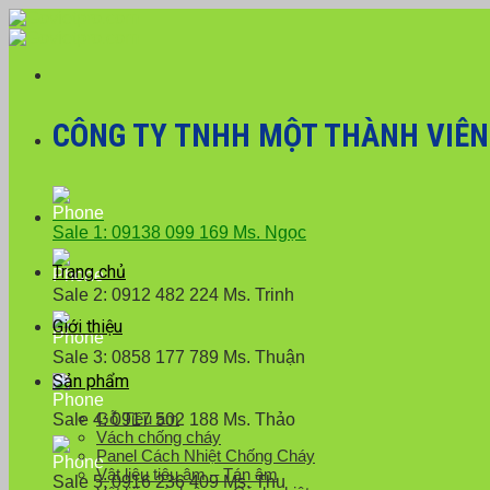
Skip
Với đơn hàng số lượng lớn
to
content
CÔNG TY TNHH MỘT THÀNH VIÊN X
Sale 1: 09138 099 169 Ms. Ngọc
Trang chủ
Sale 2: 0912 482 224 Ms. Trinh
Giới thiệu
Sale 3: 0858 177 789 Ms. Thuận
Sản phẩm
Gỗ Tiêu âm
Sale 4: 0917 502 188 Ms. Thảo
Vách chống cháy
Panel Cách Nhiệt Chống Cháy
Vật liệu tiêu âm – Tán âm
Sale 5: 0916 236 409 Ms. Thu