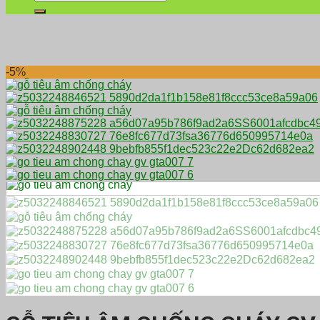
kiếm:
-5%