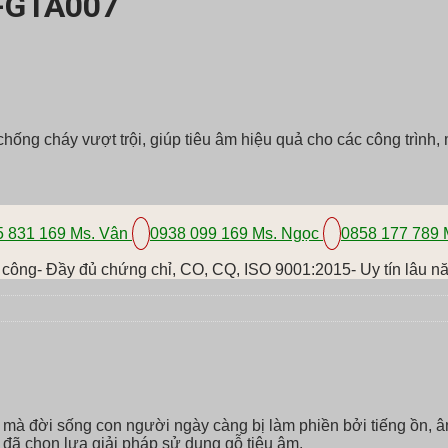
-GTA007
ống cháy vượt trội, giúp tiêu âm hiệu quả cho các công trình,
 831 169 Ms. Vân
0938 099 169 Ms. Ngọc
0858 177 789 
i công- Đầy đủ chứng chỉ, CO, CQ, ISO 9001:2015- Uy tín lâu nă
khi mà đời sống con người ngày càng bị làm phiền bởi tiếng ồn,
đã chọn lựa giải pháp sử dụng gỗ tiêu âm.