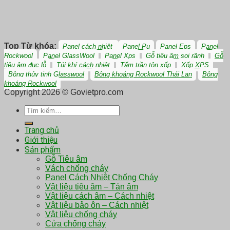
Top Từ khóa:
Panel cách nhiệt
Panel Pu
Panel Eps
Panel
Rockwool
Panel GlassWool
Panel Xps
Gỗ tiêu âm soi rãnh
Gỗ
tiêu âm đục lỗ
Túi khí cách nhiệt
Tấm trần tôn xốp
Xốp XPS
Bông thủy tinh Glasswool
Bông khoáng Rockwool Thái Lan
Bông
khoáng Rockwool
Copyright 2026 © Govietpro.com
Tìm
kiếm:
Trang chủ
Giới thiệu
Sản phẩm
Gỗ Tiêu âm
Vách chống cháy
Panel Cách Nhiệt Chống Cháy
Vật liệu tiêu âm – Tán âm
Vật liệu cách âm – Cách nhiệt
Vật liệu bảo ôn – Cách nhiệt
Vật liệu chống cháy
Cửa chống cháy