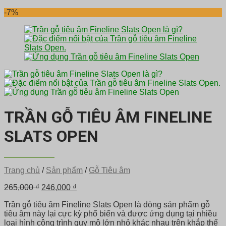
-7%
TRẦN GỖ TIÊU ÂM FINELINE
SLATS OPEN
Trang chủ
/
Sản phẩm
/
Gỗ Tiêu âm
Giá
Giá
265,000
₫
246,000
₫
gốc
hiện
Trần gỗ tiêu âm Fineline Slats Open là dòng sản phẩm gỗ
là:
tại
tiêu âm này lại cực kỳ phổ biến và được ứng dụng tại nhiều
265,000 ₫.
là:
loại hình công trình quy mô lớn nhỏ khác nhau trên khắp thế
246,000 ₫.