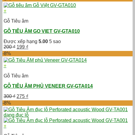
là:
tại
250,000 ₫.
là:
+
200,000 ₫.
Gỗ Tiêu âm
GỖ TIÊU ÂM GO VIET GV-GTA010
Được xếp hạng
5.00
5 sao
Giá
Giá
200
₫
199
₫
gốc
hiện
-8%
là:
tại
200 ₫.
là:
+
199 ₫.
Gỗ Tiêu âm
GỖ TIÊU ÂM PHỦ VENEER GV-GTA014
Giá
Giá
300
₫
275
₫
gốc
hiện
-8%
là:
tại
300 ₫.
là:
275 ₫.
+