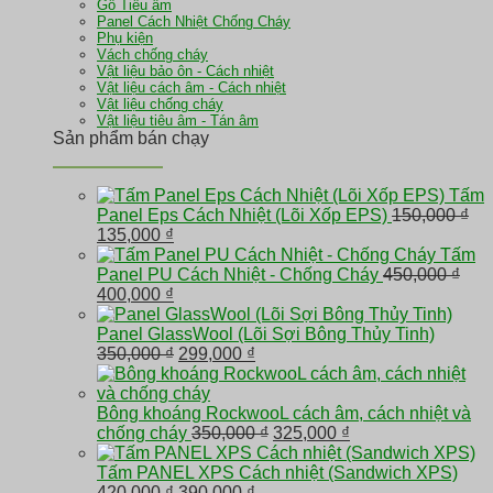
Gỗ Tiêu âm
Panel Cách Nhiệt Chống Cháy
Phụ kiện
Vách chống cháy
Vật liệu bảo ôn - Cách nhiệt
Vật liệu cách âm - Cách nhiệt
Vật liệu chống cháy
Vật liệu tiêu âm - Tán âm
Sản phẩm bán chạy
Tấm
Panel Eps Cách Nhiệt (Lõi Xốp EPS)
150,000
₫
Giá
Giá
135,000
₫
gốc
hiện
Tấm
là:
tại
Panel PU Cách Nhiệt - Chống Cháy
450,000
₫
150,000 ₫.
Giá
là:
Giá
400,000
₫
gốc
135,000 ₫.
hiện
là:
tại
Panel GlassWool (Lõi Sợi Bông Thủy Tinh)
450,000 ₫.
là:
Giá
Giá
350,000
₫
299,000
₫
400,000 ₫.
gốc
hiện
là:
tại
350,000 ₫.
là:
Bông khoáng RockwooL cách âm, cách nhiệt và
299,000 ₫.
Giá
Giá
chống cháy
350,000
₫
325,000
₫
gốc
hiện
là:
tại
Tấm PANEL XPS Cách nhiệt (Sandwich XPS)
Giá
Giá
350,000 ₫.
là:
420,000
₫
390,000
₫