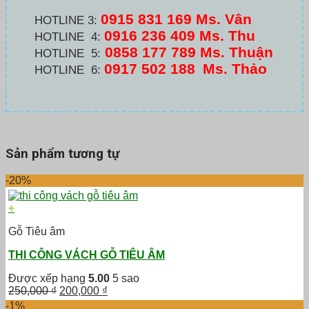
0915 831 169 Ms. Vân
HOTLINE 3:
0916 236 409
Ms. Thu
HOTLINE 4:
0858 177 789 Ms. Thuận
HOTLINE 5:
0917 502 188
Ms. Thảo
HOTLINE 6:
Sản phẩm tương tự
-20%
+
Gỗ Tiêu âm
THI CÔNG VÁCH GỖ TIÊU ÂM
Được xếp hạng
5.00
5 sao
Giá
Giá
250,000
₫
200,000
₫
gốc
hiện
-1%