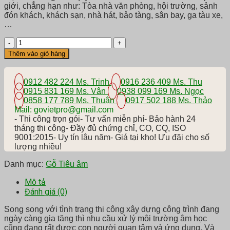
giới, chẳng hạn như: Tòa nhà văn phòng, hội trường, sảnh
đón khách, khách sạn, nhà hát, bảo tàng, sân bay, ga tàu xe,
…
Trần
gỗ
Thêm vào giỏ hàng
tiêu
âm
Fineline
0912 482 224 Ms. Trinh
0916 236 409 Ms. Thu
Slats
0915 831 169 Ms. Vân
0938 099 169 Ms. Ngọc
Open
0858 177 789 Ms. Thuận
0917 502 188 Ms. Thảo
số
Mail: govietpro@gmail.com
lượng
- Thi công trọn gói- Tư vấn miễn phí- Bảo hành 24
tháng thi công- Đầy đủ chứng chỉ, CO, CQ, ISO
9001:2015- Uy tín lâu năm- Giá tại kho! Ưu đãi cho số
lượng nhiều!
Danh mục:
Gỗ Tiêu âm
Mô tả
Đánh giá (0)
Song song với tình trạng thi công xây dựng công trình đang
ngày càng gia tăng thì nhu cầu xử lý môi trường âm học
cũng đang rất được con người quan tâm và ứng dụng. Và