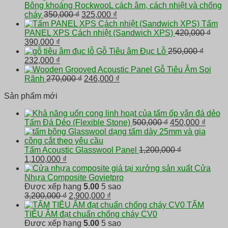
350,000 ₫.
là:
Bông khoáng RockwooL cách âm, cách nhiệt và chống
299,000 ₫.
Giá
Giá
cháy
350,000
₫
325,000
₫
gốc
hiện
Tấm
là:
tại
PANEL XPS Cách nhiệt (Sandwich XPS)
420,000
₫
Giá
Giá
350,000 ₫.
là:
390,000
₫
gốc
hiện
325,000 ₫.
Gỗ Tiêu âm Đục Lỗ
250,000
₫
là:
Giá
tại
Giá
232,000
₫
420,000 ₫.
gốc
là:
hiện
Gỗ Tiêu Âm Soi
là:
390,000 ₫.
tại
Giá
Giá
Rãnh
270,000
₫
246,000
₫
250,000 ₫.
là:
gốc
hiện
Sản phẩm mới
232,000 ₫.
là:
tại
270,000 ₫.
là:
246,000 ₫.
Giá
Giá
Tấm Đá Dẻo (Flexible Stone)
500,000
₫
450,000
₫
gốc
hiện
là:
tại
500,000 ₫.
là:
Tấm Acoustic Glasswool Panel
1,200,000
₫
Giá
Giá
450,00
1,100,000
₫
gốc
hiện
Cửa
là:
tại
Nhựa Composite Govietpro
1,200,000 ₫.
là:
Được xếp hạng
5.00
5 sao
1,100,000 ₫.
Giá
Giá
3,200,000
₫
2,900,000
₫
gốc
hiện
TẤM
là:
tại
TIÊU ÂM đạt chuẩn chống cháy CV0
3,200,000 ₫.
là:
Được xếp hạng
5.00
5 sao