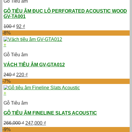
Gỗ Tiêu âm
GỖ TIÊU ÂM ĐỤC LỖ PERFORATED ACOUSTIC WOOD
GV-TA001
Giá
Giá
100
₫
92
₫
gốc
hiện
-8%
là:
tại
100 ₫.
là:
+
92 ₫.
Gỗ Tiêu âm
VÁCH TIÊU ÂM GV-GTA012
Giá
Giá
240
₫
220
₫
gốc
hiện
-7%
là:
tại
240 ₫.
là:
+
220 ₫.
Gỗ Tiêu âm
GỖ TIÊU ÂM FINELINE SLATS ACOUSTIC
Giá
Giá
266,000
₫
247,000
₫
gốc
hiện
-9%