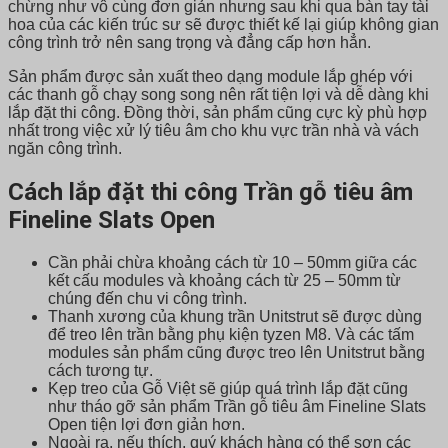
chừng như vô cùng đơn giản nhưng sau khi qua bàn tay tài
hoa của các kiến trúc sư sẽ được thiết kế lại giúp không gian
công trình trở nên sang trọng và đẳng cấp hơn hẳn.
Sản phẩm được sản xuất theo dạng module lắp ghép với
các thanh gỗ chạy song song nên rất tiện lợi và dễ dàng khi
lắp đặt thi công. Đồng thời, sản phẩm cũng cực kỳ phù hợp
nhất trong việc xử lý tiêu âm cho khu vực trần nhà và vách
ngăn công trình.
Cách lắp đặt thi công Trần gỗ tiêu âm
Fineline Slats Open
Cần phải chừa khoảng cách từ 10 – 50mm giữa các
kết cấu modules và khoảng cách từ 25 – 50mm từ
chúng đến chu vi công trình.
Thanh xương của khung trần Unitstrut sẽ được dùng
để treo lên trần bằng phụ kiện tyzen M8. Và các tấm
modules sản phẩm cũng được treo lên Unitstrut bằng
cách tương tự.
Kẹp treo của Gỗ Việt sẽ giúp quá trình lắp đặt cũng
như tháo gỡ sản phẩm Trần gỗ tiêu âm Fineline Slats
Open tiện lợi đơn giản hơn.
Ngoài ra, nếu thích, quý khách hàng có thể sơn các