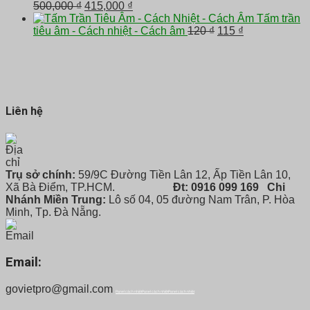
Giá
Giá
2,900,000 ₫.
500,000
₫
415,000
₫
gốc
hiện
Tấm trần
là:
tại
Giá
Giá
tiêu âm - Cách nhiệt - Cách âm
120
₫
115
₫
500,000 ₫.
là:
gốc
hiện
415,000 ₫.
là:
tại
120 ₫.
là:
115 ₫.
Liên hệ
Trụ sở chính:
59/9C Đường Tiền Lân 12, Ấp Tiền Lân 10,
Xã Bà Điểm, TP.HCM.
Đt: 0916 099 169
Chi
Nhánh Miền Trung:
Lô số 04, 05 đường Nam Trân, P. Hòa
Minh, Tp. Đà Nẵng.
Email:
govietpro@gmail.com
Panel cách nhiệt
Panel cách nhiệt
Panel cách nhiệt