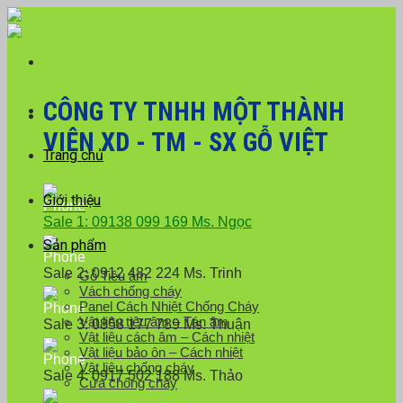
Skip
Với đơn hàng số lượng lớn, Quý khách hàng vui lòng liên hệ
to
hotline 0916 099 169 để được hỗ trợ giá tốt nhất.
content
CÔNG TY TNHH MỘT THÀNH
VIÊN XD - TM - SX GỖ VIỆT
Trang chủ
Giới thiệu
Sale 1: 09138 099 169 Ms. Ngọc
Sản phẩm
Sale 2: 0912 482 224 Ms. Trinh
Gỗ Tiêu âm
Vách chống cháy
Panel Cách Nhiệt Chống Cháy
Vật liệu tiêu âm – Tán âm
Sale 3: 0858 177 789 Ms. Thuận
Vật liệu cách âm – Cách nhiệt
Vật liệu bảo ôn – Cách nhiệt
Vật liệu chống cháy
Sale 4: 0917 502 188 Ms. Thảo
Cửa chống cháy