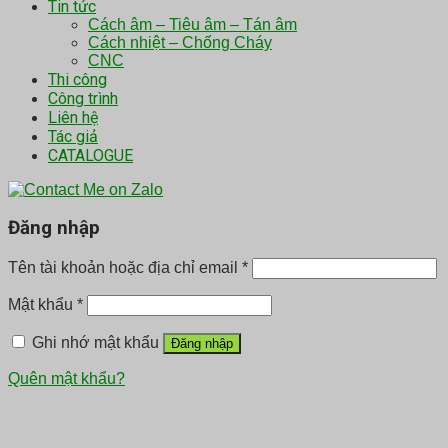
Tin tức
Cách âm – Tiêu âm – Tán âm
Cách nhiệt – Chống Cháy
CNC
Thi công
Công trình
Liên hệ
Tác giả
CATALOGUE
Đăng nhập
Tên tài khoản hoặc địa chỉ email
*
Mật khẩu
*
Ghi nhớ mật khẩu
Đăng nhập
Quên mật khẩu?