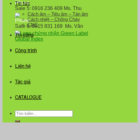
Tin tức
Sale 5: 0916 236 409 Ms. Thu
Cách âm – Tiêu âm – Tán âm
Cách nhiệt – Chống Cháy
CNC
Sale 6: 0915 831 169 Ms. Vân
Thi công
Công trình
Liên hệ
Tác giả
CATALOGUE
Tìm
kiếm: