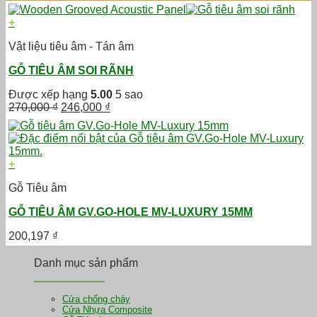
là:
tại
266,000 ₫.
là:
+
247,000 ₫.
Vật liệu tiêu âm - Tán âm
GỖ TIÊU ÂM SOI RÃNH
Được xếp hạng
5.00
5 sao
Giá
Giá
270,000
₫
246,000
₫
gốc
hiện
là:
tại
270,000 ₫.
là:
246,000 ₫.
+
Gỗ Tiêu âm
GỖ TIÊU ÂM GV.GO-HOLE MV-LUXURY 15MM
200,197
₫
Danh mục sản phẩm
Cửa chống cháy
Cửa Nhựa Composite