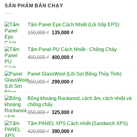
SẢN PHẨM BÁN CHẠY
Tấm Panel Eps Cách Nhiệt (Lõi Xốp EPS)
Giá
Giá
150,000
₫
135,000
₫
gốc
hiện
là:
tại
Tấm Panel PU Cách Nhiệt - Chống Cháy
150,000 ₫.
là:
Giá
Giá
450,000
₫
400,000
₫
135,000 ₫.
gốc
hiện
là:
tại
Panel GlassWool (Lõi Sợi Bông Thủy Tinh)
450,000 ₫.
là:
Giá
Giá
350,000
₫
299,000
₫
400,000 ₫.
gốc
hiện
là:
tại
Bông khoáng RockwooL cách âm, cách nhiệt và
350,000 ₫.
là:
chống cháy
299,000 ₫.
Giá
Giá
350,000
₫
325,000
₫
gốc
hiện
Tấm PANEL XPS Cách nhiệt (Sandwich XPS)
là:
tại
Giá
Giá
420,000
₫
350,000 ₫.
390,000
₫
là: