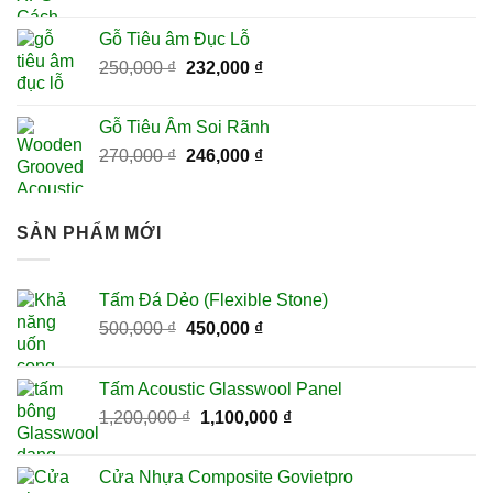
gốc
hiện
325,000 ₫.
là:
tại
Gỗ Tiêu âm Đục Lỗ
420,000 ₫.
là:
Giá
Giá
250,000
₫
232,000
₫
390,000 ₫.
gốc
hiện
là:
tại
Gỗ Tiêu Âm Soi Rãnh
250,000 ₫.
là:
Giá
Giá
270,000
₫
246,000
₫
232,000 ₫.
gốc
hiện
là:
tại
270,000 ₫.
là:
SẢN PHẨM MỚI
246,000 ₫.
Tấm Đá Dẻo (Flexible Stone)
Giá
Giá
500,000
₫
450,000
₫
gốc
hiện
là:
tại
Tấm Acoustic Glasswool Panel
500,000 ₫.
là:
Giá
Giá
1,200,000
₫
1,100,000
₫
450,000 ₫.
gốc
hiện
là:
tại
Cửa Nhựa Composite Govietpro
1,200,000 ₫.
là: