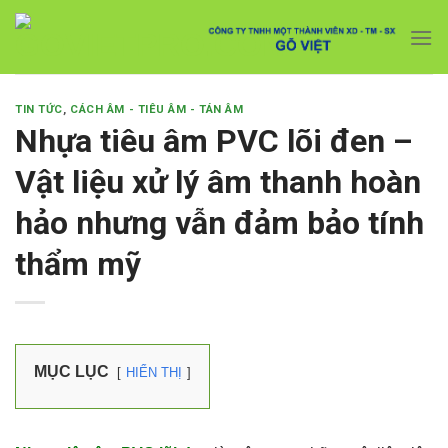
Skip
Với đơn hàng số lượng lớn, Quý khách hàng vui
to
lòng liên hệ hotline 0916 099 169 để được hỗ trợ
Close
giá tốt nhất.
content
TIN TỨC
,
CÁCH ÂM - TIÊU ÂM - TÁN ÂM
Nhựa tiêu âm PVC lõi đen –
Vật liệu xử lý âm thanh hoàn
hảo nhưng vẫn đảm bảo tính
thẩm mỹ
MỤC LỤC
HIỂN THỊ