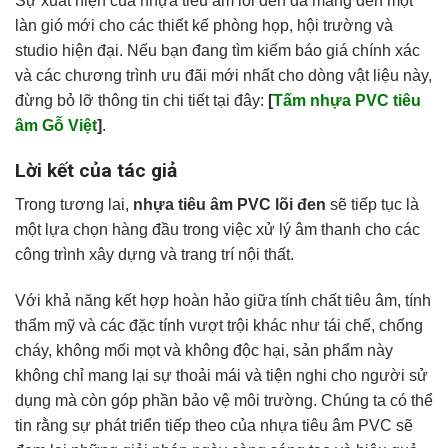
Sự xuất hiện của nhựa tiêu âm lõi đen đã mang đến một
làn gió mới cho các thiết kế phòng họp, hội trường và
studio hiện đại. Nếu bạn đang tìm kiếm báo giá chính xác
và các chương trình ưu đãi mới nhất cho dòng vật liệu này,
đừng bỏ lỡ thông tin chi tiết tại đây:
[
Tấm nhựa PVC tiêu
âm Gỗ Việt
]
.
Lời kết của tác giả
Trong tương lai,
nhựa tiêu âm PVC lõi đen
sẽ tiếp tục là
một lựa chọn hàng đầu trong việc xử lý âm thanh cho các
công trình xây dựng và trang trí nội thất.
Với khả năng kết hợp hoàn hảo giữa tính chất tiêu âm, tính
thẩm mỹ và các đặc tính vượt trội khác như tái chế, chống
cháy, không mối mọt và không độc hại, sản phẩm này
không chỉ mang lại sự thoải mái và tiện nghi cho người sử
dụng mà còn góp phần bảo vệ môi trường. Chúng ta có thể
tin rằng sự phát triển tiếp theo của nhựa tiêu âm PVC sẽ