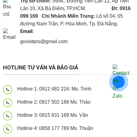
Trụ sở chính:
59/9C Đường Tiền Lân 12, Ấp Tiền
Lân 10, Xã Bà Điểm, TP.HCM.
Đt: 0916
099 169
Chi Nhánh Miền Trung:
Lô số 04, 05
đường Nam Trân, P. Hòa Minh, Tp. Đà Nẵng.
Email:
govietpro@gmail.com
Panel cách nhiệt
Panel cách nhiệt
Panel cách nhiệt
HOTLINE TƯ VẤN VÀ BÁO GIÁ
Hotline 1: 0912 482 224: Ms. Trinh
Hotline 2: 0917 502 188 Ms. Thảo
Hotline 3: 0915 831 169 Ms. Vân
Hotline 4: 0858 177 789 Ms. Thuận