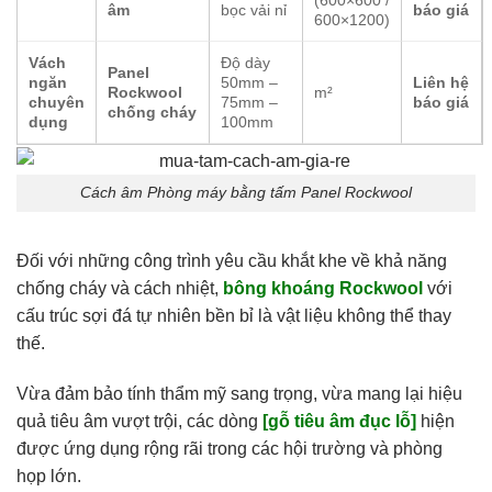
(600×600 /
âm
bọc vải nỉ
báo giá
600×1200)
Vách
Độ dày
Panel
ngăn
50mm –
Liên hệ
Rockwool
m²
chuyên
75mm –
báo giá
chống cháy
dụng
100mm
Cách âm Phòng máy bằng tấm Panel Rockwool
Đối với những công trình yêu cầu khắt khe về khả năng
chống cháy và cách nhiệt,
bông khoáng Rockwool
với
cấu trúc sợi đá tự nhiên bền bỉ là vật liệu không thể thay
thế.
Vừa đảm bảo tính thẩm mỹ sang trọng, vừa mang lại hiệu
quả tiêu âm vượt trội, các dòng
[gỗ tiêu âm đục lỗ]
hiện
được ứng dụng rộng rãi trong các hội trường và phòng
họp lớn.