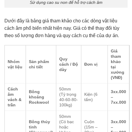
Sử dụng cao su non để hỗ trợ cách âm
Dưới đây là bảng giá tham khảo cho các dòng vật liệu
cách âm phổ biến nhất hiện nay. Giá có thể thay đổi tùy
theo số lượng đơn hàng và quy cách cụ thể của dự án.
Giá
tham
Quy
Nhóm
Sản phẩm
khảo
cách / Độ
Đơn vị
vật liệu
chi tiết
tại
dày
xưởng
(VNĐ)
Cách
50mm
Bông
3xx.000
âm
(Tỷ trọng
Kiện (6
khoáng
–
vách &
40-60-80-
tấm)
Rockwool
7xx.000
trần
100kg)
50mm
Bông thủy
(Có bạc
Cuộn
3xx.000
tinh
hoặc
(15m –
–