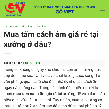
Skip
Với đơn hàng số lượng lớn, Quý khách hàng vui
to
lòng liên hệ hotline 0916 099 169 để được hỗ trợ
Close
giá tốt nhất.
content
CÁCH ÂM - TIÊU ÂM - TÁN ÂM
Mua tấm cách âm giá rẻ tại
xưởng ở đâu?
MỤC LỤC
HIỂN THỊ
Tiếng ồn không chỉ gây khó chịu mà còn ảnh hưởng trực
tiếp đến hiệu suất làm việc và chất lượng cuộc sống. Từ
văn phòng, quán café cho đến nhà ở, nhu cầu cách âm
ngày càng tăng cao. Trong bối cảnh đó, nhiều người lựa
chọn
mua tấm cách âm giá rẻ tại xưởng
để vừa đảm bảo
hiệu quả, vừa tối ưu chi phí. Tuy nhiên, mua tại xưởng có
thực sự rẻ hơn? Và làm sao để chọn đúng loại phù hợp?