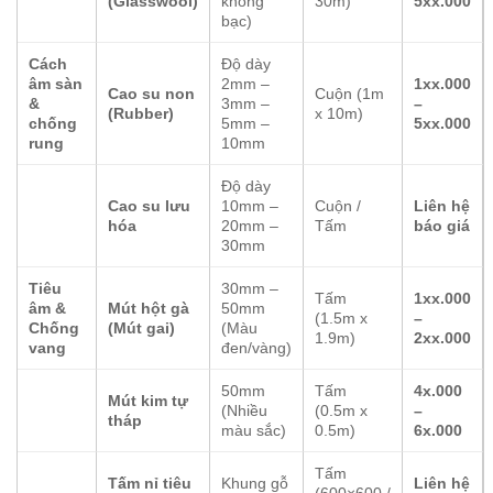
(Glasswool)
không
30m)
5xx.000
bạc)
Cách
Độ dày
âm sàn
2mm –
1xx.000
Cao su non
Cuộn (1m
&
3mm –
–
(Rubber)
x 10m)
chống
5mm –
5xx.000
rung
10mm
Độ dày
Cao su lưu
10mm –
Cuộn /
Liên hệ
hóa
20mm –
Tấm
báo giá
30mm
Tiêu
30mm –
Tấm
1xx.000
âm &
Mút hột gà
50mm
(1.5m x
–
Chống
(Mút gai)
(Màu
1.9m)
2xx.000
vang
đen/vàng)
50mm
Tấm
4x.000
Mút kim tự
(Nhiều
(0.5m x
–
tháp
màu sắc)
0.5m)
6x.000
Tấm
Tấm nỉ tiêu
Khung gỗ
Liên hệ