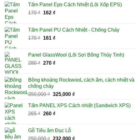
Tấm Panel Eps Cách Nhiệt (Lõi Xốp EPS)
Giá
Giá
170
₫
162
₫
gốc
hiện
là:
tại
Tấm Panel PU Cách Nhiệt - Chống Cháy
170 ₫.
là:
Giá
Giá
170
₫
161
₫
162 ₫.
gốc
hiện
là:
tại
Panel GlassWool (Lõi Sợi Bông Thủy Tinh)
170 ₫.
là:
Giá
Giá
280
₫
270
₫
161 ₫.
gốc
hiện
là:
tại
Bông khoáng RockwooL cách âm, cách nhiệt và
280 ₫.
là:
chống cháy
270 ₫.
Giá
Giá
350,000
₫
325,000
₫
gốc
hiện
Tấm PANEL XPS Cách nhiệt (Sandwich XPS)
là:
tại
Giá
Giá
265
₫
260
350,000 ₫.
₫
là:
gốc
hiện
325,000 ₫.
là:
tại
Gỗ Tiêu âm Đục Lỗ
265 ₫.
là:
Giá
Giá
250,000
₫
232,000
₫
260 ₫.