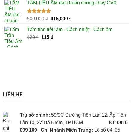
5 sao
TẤM TIÊU ÂM đạt chuẩn chống cháy CV0
là:
tại
100 ₫.
là:
85 ₫.
Được xếp
Giá
Giá
500,000
₫
415,000
₫
hạng
5.00
gốc
hiện
5 sao
Tấm trần tiêu âm - Cách nhiệt - Cách âm
là:
tại
Giá
Giá
120
₫
115
500,000 ₫.
₫
là:
gốc
hiện
415,000 ₫.
là:
tại
120 ₫.
là:
115 ₫.
LIÊN HỆ
Trụ sở chính:
59/9C Đường Tiền Lân 12, Ấp Tiền
Lân 10, Xã Bà Điểm, TP.HCM.
Đt: 0916
099 169
Chi Nhánh Miền Trung:
Lô số 04, 05