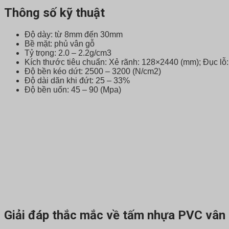
Thông số kỹ thuật
Độ dày: từ 8mm đến 30mm
Bề mặt: phủ vân gỗ
Tỷ trọng: 2.0 – 2.2g/cm3
Kích thước tiêu chuẩn: Xẻ rãnh: 128×2440 (mm); Đục l
Độ bền kéo dứt: 2500 – 3200 (N/cm2)
Độ dài dãn khi đứt: 25 – 33%
Độ bền uốn: 45 – 90 (Mpa)
Giải đáp thắc mắc về tấm nhựa PVC vân 