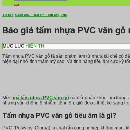
kiếm:
Tin tức
,
Cách âm - Tiêu âm - Tán âm
,
CNC
Báo giá tấm nhựa PVC vân gỗ 
MỤC LỤC
HIỂN THỊ
Tấm nhựa PVC vân gỗ là sản phẩm làm từ nhựa tái chế có đặc t
hiện đại nhờ tính thẩm mỹ cao. Và tính năng tiêu âm cực kỳ tố
Mức
giá tấm nhựa PVC vân gỗ
nằm ở phân khúc tầm trung củ
nhưng vẫn chống ô nhiễm tiếng ồn, giữ được thiết kế sang trọ
Tấm nhựa PVC vân gỗ tiêu âm là gì?
PVC (Polyvinyl Clorua) là chất rắn công nghiệp không màu, khô