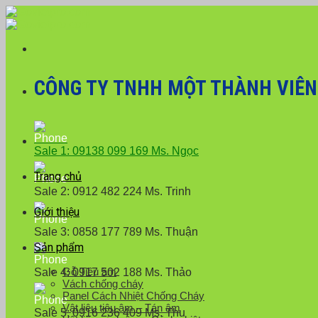
Skip
Với đơn hàng số lượng lớn
to
content
CÔNG TY TNHH MỘT THÀNH VIÊN X
Sale 1: 09138 099 169 Ms. Ngọc
Trang chủ
Sale 2: 0912 482 224 Ms. Trinh
Giới thiệu
Sale 3: 0858 177 789 Ms. Thuận
Sản phẩm
Gỗ Tiêu âm
Sale 4: 0917 502 188 Ms. Thảo
Vách chống cháy
Panel Cách Nhiệt Chống Cháy
Vật liệu tiêu âm – Tán âm
Sale 5: 0916 236 409 Ms. Thu