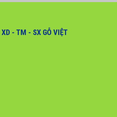
, Quý khách hàng vui lòng liên hệ hotline 0916 099 169 để được hỗ trợ g
D - TM - SX GỖ VIỆT