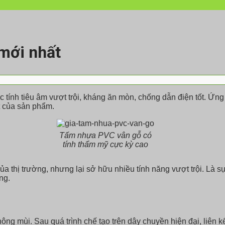
mới nhất
ính tiêu âm vượt trội, kháng ăn mòn, chống dẫn điện tốt. Ứng d
t của sản phẩm.
Tấm nhựa PVC vân gỗ có
tính thẩm mỹ cực kỳ cao
a thị trường, nhưng lại sở hữu nhiều tính năng vượt trội. Là s
ng.
ng mùi. Sau quá trình chế tạo trên dây chuyền hiện đại, liên k