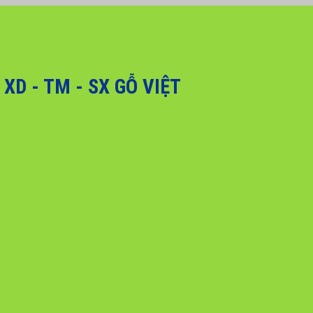
, Quý khách hàng vui lòng liên hệ hotline 0916 099 169 để được hỗ trợ g
D - TM - SX GỖ VIỆT