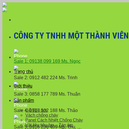
Skip
Với đơn hàng số lượng lớn
to
content
CÔNG TY TNHH MỘT THÀNH VIÊN X
Sale 1: 09138 099 169 Ms. Ngọc
Trang chủ
Sale 2: 0912 482 224 Ms. Trinh
Giới thiệu
Sale 3: 0858 177 789 Ms. Thuận
Sản phẩm
Gỗ Tiêu âm
Sale 4: 0917 502 188 Ms. Thảo
Vách chống cháy
Panel Cách Nhiệt Chống Cháy
Vật liệu tiêu âm – Tán âm
Sale 5: 0916 236 409 Ms. Thu