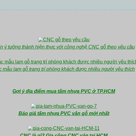
n ý tưởng thành hiện thực với công nghệ CNC gỗ theo yêu cầu
 mẫu lam gỗ trang trí phòng khách được nhiều người yêu thích
Gợi ý địa điểm mua tấm nhựa PVC ở TP.HCM
Báo giá tấm nhựa PVC vân gỗ mới nhất
CNC là gì? Gia công CNC ván tại HCM