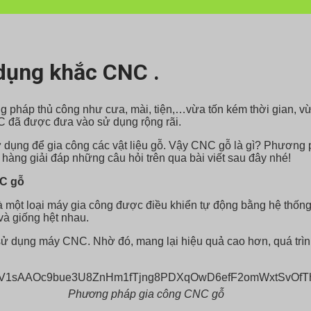
 dụng khắc CNC .
 pháp thủ công như cưa, mài, tiện,…vừa tốn kém thời gian, vừ
C đã được đưa vào sử dụng rộng rãi.
ng để gia công các vật liệu gỗ. Vậy CNC gỗ là gì? Phương phá
àng giải đáp những câu hỏi trên qua bài viết sau đây nhé!
NC gỗ
à một loại máy gia công được điều khiển tự động bằng hệ thống 
 và giống hệt nhau.
ử dụng máy CNC. Nhờ đó, mang lại hiệu quả cao hơn, quá trì
Phương pháp gia công CNC gỗ