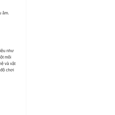
u âm.
liệu như
ột môi
hệ và vật
 độ chơi