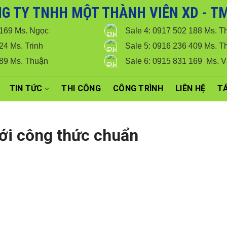
G TY TNHH MỘT THÀNH VIÊN XD - TM 
, Quý khách hàng vui lòng liên hệ hotline 0916 099 169 để được hỗ trợ g
 169 Ms. Ngọc
Sale 4: 0917 502 188 Ms. T
24 Ms. Trinh
Sale 5: 0916 236 409 Ms. T
789 Ms. Thuận
Sale 6: 0915 831 169 Ms. 
TIN TỨC
THI CÔNG
CÔNG TRÌNH
LIÊN HỆ
TÁ
ới công thức chuẩn