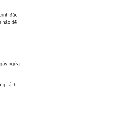
trình đặc
n hảo để
 gây ngứa
ong cách