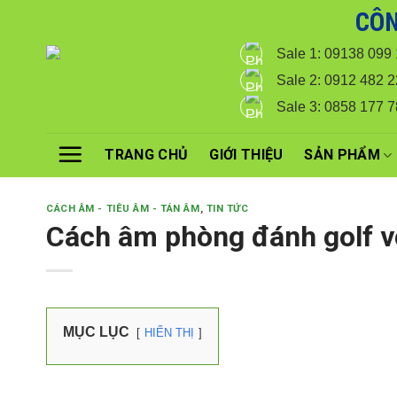
Skip
CÔN
Với đơn hàng số lượng lớn
to
Sale 1: 09138 099
content
Sale 2: 0912 482 2
Sale 3: 0858 177 
TRANG CHỦ
GIỚI THIỆU
SẢN PHẨM
CÁCH ÂM - TIÊU ÂM - TÁN ÂM
,
TIN TỨC
Cách âm phòng đánh golf v
MỤC LỤC
HIỂN THỊ