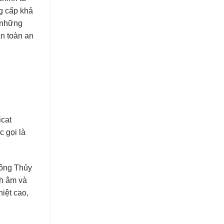
120 ₫.
là:
g cấp khả
115 ₫.
g những
n toàn an
icat
c gọi là
Bông Thủy
ch âm và
iệt cao,