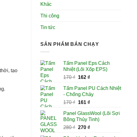
Khác
Thi công
Tin tức
SẢN PHẨM BÁN CHẠY
Tấm Panel Eps Cách
Nhiệt (Lõi Xốp EPS)
hời, tạo
Giá
Giá
170
₫
162
₫
gốc
hiện
Tấm Panel PU Cách Nhiệt
ng.
là:
tại
- Chống Cháy
170 ₫.
là:
Giá
Giá
170
₫
161
₫
162 ₫.
gốc
hiện
Panel GlassWool (Lõi Sợi
là:
tại
Bông Thủy Tinh)
170 ₫.
là:
Giá
Giá
280
₫
270
₫
161 ₫.
gốc
hiện