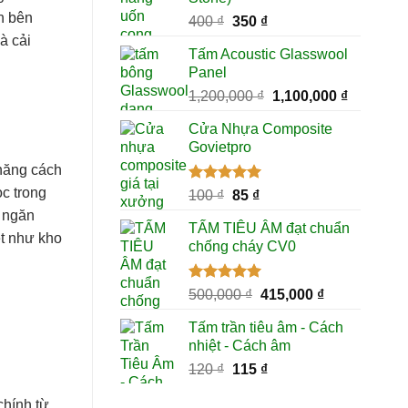
ín bên
Giá
Giá
400
₫
350
₫
gốc
hiện
à cải
Tấm Acoustic Glasswool
là:
tại
Panel
400 ₫.
là:
Giá
Giá
1,200,000
₫
1,100,000
₫
350 ₫.
gốc
hiện
Cửa Nhựa Composite
là:
tại
Govietpro
1,200,000 ₫.
là:
 năng cách
1,100,000
c trong
Được xếp
Giá
Giá
100
₫
85
₫
hạng
5.00
gốc
hiện
i ngăn
5 sao
TẤM TIÊU ÂM đạt chuẩn
là:
tại
ệt như kho
chống cháy CV0
100 ₫.
là:
85 ₫.
Được xếp
Giá
Giá
500,000
₫
415,000
₫
hạng
5.00
gốc
hiện
5 sao
Tấm trần tiêu âm - Cách
là:
tại
nhiệt - Cách âm
500,000 ₫.
là:
Giá
Giá
120
₫
115
₫
415,000 ₫.
gốc
hiện
chính từ
là:
tại