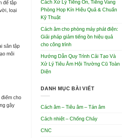
Cách Xử Lý Tiếng Ồn, Tiếng Vang
h để tập
Phòng Họp Kín Hiệu Quả & Chuẩn
ời, loại
Kỹ Thuật
Cách âm cho phòng máy phát điện:
Giải pháp giảm tiếng ồn hiệu quả
cho công trình
i sân tập
tạo môi
Hướng Dẫn Quy Trình Cải Tạo Và
Xử Lý Tiêu Âm Hội Trường Cũ Toàn
Diện
DANH MỤC BÀI VIẾT
h điểm cho
ụng gậy
Cách âm – Tiêu âm – Tán âm
Cách nhiệt – Chống Cháy
CNC