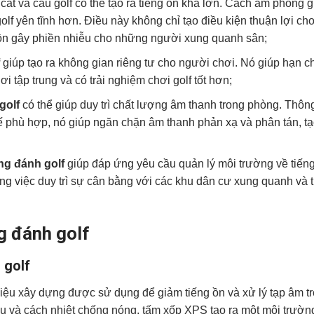
 cát và cầu golf có thể tạo ra tiếng ồn khá lớn. Cách âm phòng 
olf yên tĩnh hơn. Điều này không chỉ tạo điều kiện thuận lợi ch
g ồn gây phiền nhiễu cho những người xung quanh sân;
f
giúp tạo ra không gian riêng tư cho người chơi. Nó giúp hạn c
i tập trung và có trải nghiệm chơi golf tốt hơn;
golf
có thể giúp duy trì chất lượng âm thanh trong phòng. Thôn
ế phù hợp, nó giúp ngăn chặn âm thanh phản xạ và phân tán, t
g đánh golf
giúp đáp ứng yêu cầu quản lý môi trường về tiếng
ong việc duy trì sự cân bằng với các khu dân cư xung quanh và 
g đánh golf
 golf
liệu xây dựng được sử dụng để giảm tiếng ồn và xử lý tạp âm t
ễu và cách nhiệt chống nóng, tấm xốp XPS tạo ra một môi trườ