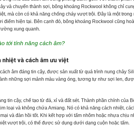
chảy và chuyển thành sợi, bông khoáng Rockwool không chỉ cun
iệt, mà còn có khả năng chống cháy vượt trội. Đây là một tron
ời điểm hiện tại. Bên cạnh đó, bông khoáng Rockwool cũng hoà
trường xung quanh.
o tới tính năng cách âm?
 nhiệt và cách âm ưu việt
cách âm đáng tin cậy, được sản xuất từ quá trình nung chảy Sil
 thành những sợi mảnh màu vàng óng, tương tự như sợi len, đượ
ng tin cậy, chế tạo từ đá, xỉ và đất sét. Thành phần chính của 
kim loại và không chứa Amiang. Nó có khả năng cách nhiệt, cá
mại và đàn hồi tốt. Khi kết hợp với tấm nhôm hoặc nhựa chịu nh
ệt vượt trội, có thể được sử dụng dưới dạng cuộn hoặc tấm.