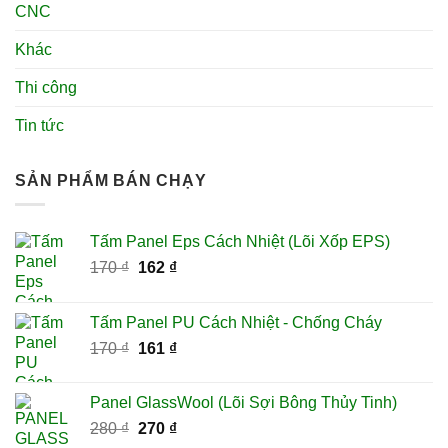
CNC
Khác
Thi công
Tin tức
SẢN PHẨM BÁN CHẠY
Tấm Panel Eps Cách Nhiệt (Lõi Xốp EPS)
Giá
Giá
170
₫
162
₫
gốc
hiện
là:
tại
Tấm Panel PU Cách Nhiệt - Chống Cháy
170 ₫.
là:
Giá
Giá
170
₫
161
₫
162 ₫.
gốc
hiện
là:
tại
Panel GlassWool (Lõi Sợi Bông Thủy Tinh)
170 ₫.
là:
Giá
Giá
280
₫
270
₫
161 ₫.