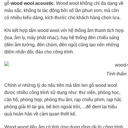
gỗ
wood wool acoustic
. Wood wool không chỉ đa dạng về
màu sắc, không bị tác động bởi số lần phun sơn, mà còn
có nhiều kiểu dáng, kích thước cho khách hàng chọn lựa.
Khi kết hợp tấm wood wool với hệ thống âm thanh tích hợp
(loa, âm ly, máy phát nhạc), hay hệ thống đèn chiếu sáng
(đèn âm tường, đèn chùm, đèn ngủ) cũng tạo nên những
điểm nhấn độc đáo cho công trình.
Tính thẩm 
Chính vì những lý do nêu trên mà tấm len gỗ wood wool
được nhiều công trình sử dụng như: thư viện, phòng học,
căn hộ, phòng họp, phòng thu âm, rạp chiếu phim, rạp hát,
phòng giải trí tại gia, bể bơi ngoài trời,…để đem lại hiệu
quả hoàn hảo về cảm quan thiết kế.
Wood wood tiêu âm có tính ứng dụng rộng rãi từ công trình