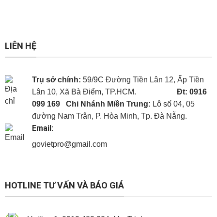
LIÊN HỆ
Trụ sở chính:
59/9C Đường Tiền Lân 12, Ấp Tiền
Lân 10, Xã Bà Điểm, TP.HCM.
Đt: 0916
099 169
Chi Nhánh Miền Trung:
Lô số 04, 05
đường Nam Trân, P. Hòa Minh, Tp. Đà Nẵng.
Email:
govietpro@gmail.com
Panel cách nhiệt
Panel cách nhiệt
Panel cách nhiệt
HOTLINE TƯ VẤN VÀ BÁO GIÁ