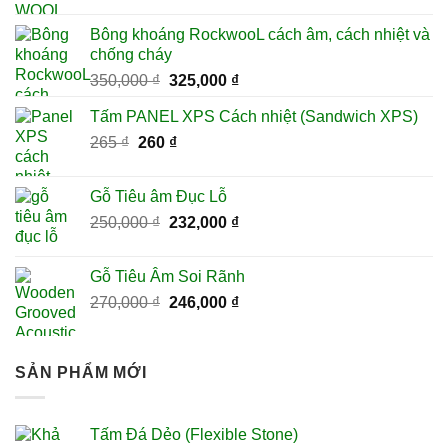
gốc
hiện
là:
tại
Bông khoáng RockwooL cách âm, cách nhiệt và
280 ₫.
là:
chống cháy
270 ₫.
Giá
Giá
350,000
₫
325,000
₫
gốc
hiện
Tấm PANEL XPS Cách nhiệt (Sandwich XPS)
là:
tại
Giá
Giá
265
₫
260
350,000 ₫.
₫
là:
gốc
hiện
325,000 ₫.
là:
tại
Gỗ Tiêu âm Đục Lỗ
265 ₫.
là:
Giá
Giá
250,000
₫
232,000
₫
260 ₫.
gốc
hiện
là:
tại
Gỗ Tiêu Âm Soi Rãnh
250,000 ₫.
là:
Giá
Giá
270,000
₫
246,000
₫
232,000 ₫.
gốc
hiện
là:
tại
270,000 ₫.
là:
SẢN PHẨM MỚI
246,000 ₫.
Tấm Đá Dẻo (Flexible Stone)