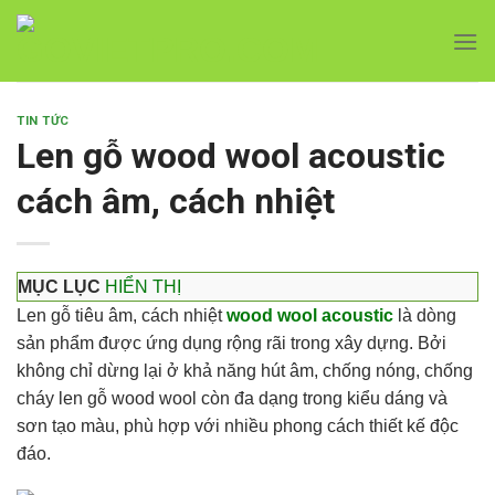
Skip
Với đơn hàng số lượng lớn, Quý khách hàng vui
to
lòng liên hệ hotline 0916 099 169 để được hỗ trợ
Close
giá tốt nhất.
content
TIN TỨC
Len gỗ wood wool acoustic
cách âm, cách nhiệt
MỤC LỤC
HIỂN THỊ
Len gỗ tiêu âm, cách nhiệt
wood wool acoustic
là dòng
sản phẩm được ứng dụng rộng rãi trong xây dựng. Bởi
không chỉ dừng lại ở khả năng hút âm, chống nóng, chống
cháy len gỗ wood wool còn đa dạng trong kiểu dáng và
sơn tạo màu, phù hợp với nhiều phong cách thiết kế độc
đáo.