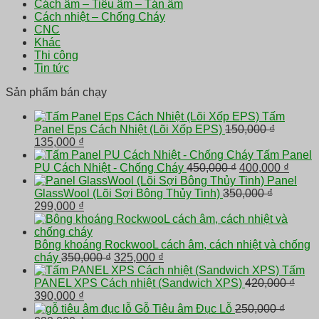
Cách âm – Tiêu âm – Tán âm
Cách nhiệt – Chống Cháy
CNC
Khác
Thi công
Tin tức
Sản phẩm bán chạy
Tấm
Panel Eps Cách Nhiệt (Lõi Xốp EPS)
150,000
₫
Giá
Giá
135,000
₫
gốc
hiện
Tấm Panel
là:
tại
Giá
Giá
PU Cách Nhiệt - Chống Cháy
450,000
₫
400,000
₫
150,000 ₫.
là:
gốc
hiện
Panel
135,000 ₫.
là:
tại
GlassWool (Lõi Sợi Bông Thủy Tinh)
350,000
₫
Giá
Giá
450,000 ₫.
là:
299,000
₫
gốc
hiện
400,0
là:
tại
350,000 ₫.
là:
Bông khoáng RockwooL cách âm, cách nhiệt và chống
299,000 ₫.
Giá
Giá
cháy
350,000
₫
325,000
₫
gốc
hiện
Tấm
là:
tại
PANEL XPS Cách nhiệt (Sandwich XPS)
420,000
₫
Giá
Giá
350,000 ₫.
là:
390,000
₫
gốc
hiện
325,000 ₫.
Gỗ Tiêu âm Đục Lỗ
250,000
₫