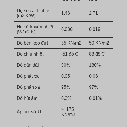
Hệ số cách nhiệt
1.43
2.71
(m2.K/W)
Hệ số truyền nhiệt
0.030
0.019
(W/m2.K)
Độ bền kéo đứt
35 KN/m2
50 KN/m2
Độ chịu nhiệt
-51 độ C
83 độ C
Độ dãn dài
90%
130%
Độ phát xạ
0.05
0.03
Độ phản xạ
95%
97%
Độ hút ẩm
0.3%
0.01%
>=175
Áp lực vỡ khí
KN/m2