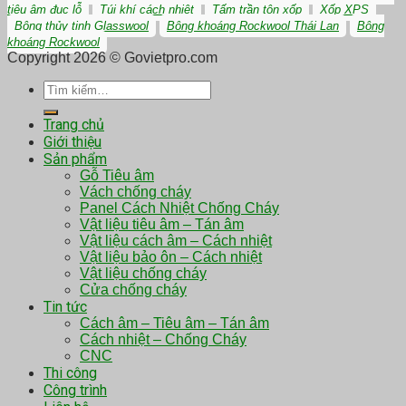
tiêu âm đục lỗ
Túi khí cách nhiệt
Tấm trần tôn xốp
Xốp XPS
Bông thủy tinh Glasswool
Bông khoáng Rockwool Thái Lan
Bông
khoáng Rockwool
Copyright 2026 © Govietpro.com
Tìm
kiếm:
Trang chủ
Giới thiệu
Sản phẩm
Gỗ Tiêu âm
Vách chống cháy
Panel Cách Nhiệt Chống Cháy
Vật liệu tiêu âm – Tán âm
Vật liệu cách âm – Cách nhiệt
Vật liệu bảo ôn – Cách nhiệt
Vật liệu chống cháy
Cửa chống cháy
Tin tức
Cách âm – Tiêu âm – Tán âm
Cách nhiệt – Chống Cháy
CNC
Thi công
Công trình