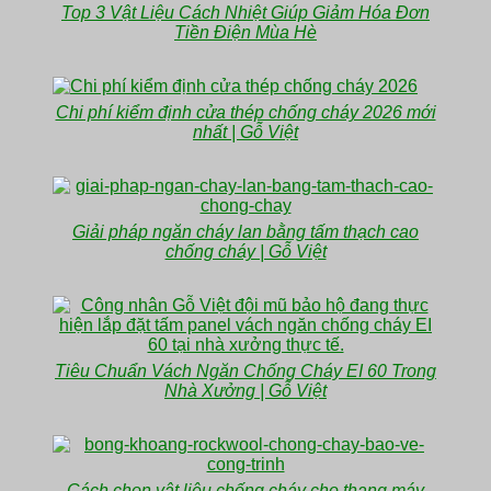
Top 3 Vật Liệu Cách Nhiệt Giúp Giảm Hóa Đơn
Tiền Điện Mùa Hè
Chi phí kiểm định cửa thép chống cháy 2026 mới
nhất | Gỗ Việt
Giải pháp ngăn cháy lan bằng tấm thạch cao
chống cháy | Gỗ Việt
Tiêu Chuẩn Vách Ngăn Chống Cháy EI 60 Trong
Nhà Xưởng | Gỗ Việt
Cách chọn vật liệu chống cháy cho thang máy