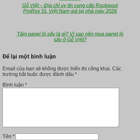
Gỗ Việt – Địa chỉ uy tín cung cấp Rockwool
ProRox SL Việt Nam giá tại nhà máy 2026
Tấm panel lò sấy là gì? Vì sao nên mua panel lò
sấy ở Gỗ Việt?
Để lại một bình luận
Email của bạn sẽ không được hiển thị công khai.
Các
trường bắt buộc được đánh dấu
*
Bình luận
*
Tên
*