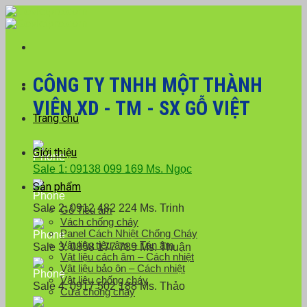
Skip
Với đơn hàng số lượng lớn, Quý khách hàng vui
to
lòng liên hệ hotline 0916 099 169 để được hỗ trợ
Close
content
giá tốt nhất.
CÔNG TY TNHH MỘT THÀNH
VIÊN XD - TM - SX GỖ VIỆT
Trang chủ
Giới thiệu
Sale 1: 09138 099 169 Ms. Ngọc
Sản phẩm
Sale 2: 0912 482 224 Ms. Trinh
Gỗ Tiêu âm
Vách chống cháy
Panel Cách Nhiệt Chống Cháy
Vật liệu tiêu âm – Tán âm
Sale 3: 0858 177 789 Ms. Thuận
Vật liệu cách âm – Cách nhiệt
Vật liệu bảo ôn – Cách nhiệt
Vật liệu chống cháy
Sale 4: 0917 502 188 Ms. Thảo
Cửa chống cháy