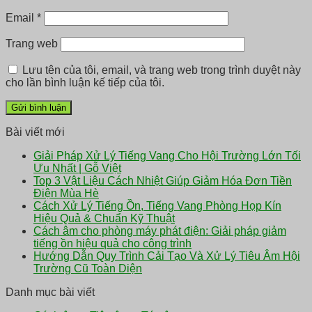
Email
*
Trang web
Lưu tên của tôi, email, và trang web trong trình duyệt này
cho lần bình luận kế tiếp của tôi.
Bài viết mới
Giải Pháp Xử Lý Tiếng Vang Cho Hội Trường Lớn Tối
Ưu Nhất | Gỗ Việt
Top 3 Vật Liệu Cách Nhiệt Giúp Giảm Hóa Đơn Tiền
Điện Mùa Hè
Cách Xử Lý Tiếng Ồn, Tiếng Vang Phòng Họp Kín
Hiệu Quả & Chuẩn Kỹ Thuật
Cách âm cho phòng máy phát điện: Giải pháp giảm
tiếng ồn hiệu quả cho công trình
Hướng Dẫn Quy Trình Cải Tạo Và Xử Lý Tiêu Âm Hội
Trường Cũ Toàn Diện
Danh mục bài viết