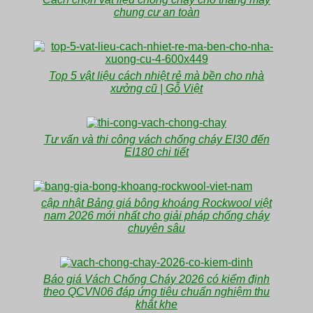
chung cư an toàn
Top 5 vật liệu cách nhiệt rẻ mà bền cho nhà
xưởng cũ | Gỗ Việt
Tư vấn và thi công vách chống cháy EI30 đến
EI180 chi tiết
cập nhật Bảng giá bông khoáng Rockwool việt
nam 2026 mới nhất cho giải pháp chống cháy
chuyên sâu
Báo giá Vách Chống Cháy 2026 có kiểm định
theo QCVN06 đáp ứng tiêu chuẩn nghiệm thu
khắt khe