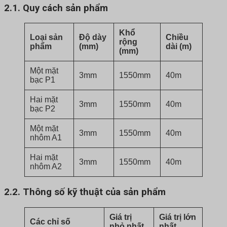
2.1. Quy cách sản phẩm
Khổ
Loại sản
Độ dày
Chiều
rộng
phẩm
(mm)
dài (m)
(mm)
Một mặt
3mm
1550mm
40m
bạc P1
Hai mặt
3mm
1550mm
40m
bạc P2
Một mặt
3mm
1550mm
40m
nhôm A1
Hai mặt
3mm
1550mm
40m
nhôm A2
2.2. Thông số kỹ thuật của sản phẩm
Giá trị
Giá trị lớn
Các chỉ số
nhỏ nhất
nhất