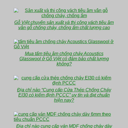
Gỗ Việt chuyên sản xuất và thi công vách tiêu âm
vân gỗ chống cháy, chống ẩm chất lượng cao
Mua tấm tiêu âm chống cháy Acoustics
Glasswool ở Gỗ Việt có đảm bảo chất lượng
không?
Địa chỉ nào “Cung cấp Cửa Thép Chống Cháy
EI30 có kiểm định PCCC” uy tín và đạt chuẩn
hiện nay?
Địa chỉ nào cung cấp ván MDF chống cháy dày