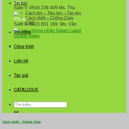
Tin tức
Sale 5: 0916 236 409 Ms. Thu
Cách âm – Tiêu âm – Tán âm
Cách nhiệt – Chống Cháy
CNC
Sale 6: 0915 831 169 Ms. Vân
Thi công
Công trình
Liên hệ
Tác giả
CATALOGUE
Tìm
kiếm:
Cách nhiệt - Chống Cháy