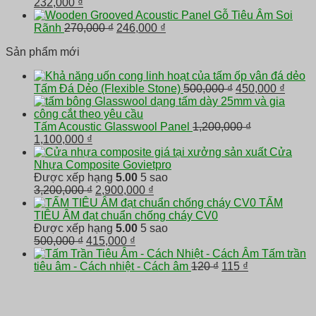
là:
Giá
tại
Giá
232,000
₫
420,000 ₫.
gốc
là:
hiện
Gỗ Tiêu Âm Soi
là:
390,000 ₫.
tại
Giá
Giá
Rãnh
270,000
₫
246,000
₫
250,000 ₫.
là:
gốc
hiện
Sản phẩm mới
232,000 ₫.
là:
tại
270,000 ₫.
là:
246,000 ₫.
Giá
Giá
Tấm Đá Dẻo (Flexible Stone)
500,000
₫
450,000
₫
gốc
hiện
là:
tại
500,000 ₫.
là:
Tấm Acoustic Glasswool Panel
1,200,000
₫
Giá
Giá
450,00
1,100,000
₫
gốc
hiện
Cửa
là:
tại
Nhựa Composite Govietpro
1,200,000 ₫.
là:
Được xếp hạng
5.00
5 sao
1,100,000 ₫.
Giá
Giá
3,200,000
₫
2,900,000
₫
gốc
hiện
TẤM
là:
tại
TIÊU ÂM đạt chuẩn chống cháy CV0
3,200,000 ₫.
là:
Được xếp hạng
5.00
5 sao
Giá
Giá
2,900,000 ₫.
500,000
₫
415,000
₫
gốc
hiện
Tấm trần
là:
tại
Giá
Giá
tiêu âm - Cách nhiệt - Cách âm
120
₫
115
₫
500,000 ₫.
là:
gốc
hiện
415,000 ₫.
là:
tại
120 ₫.
là: