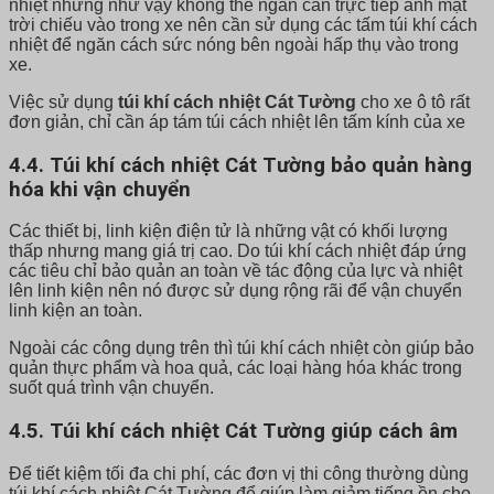
nhiệt nhưng như vậy không thể ngăn cản trực tiếp ánh mặt
trời chiếu vào trong xe nên cần sử dụng các tấm túi khí cách
nhiệt để ngăn cách sức nóng bên ngoài hấp thụ vào trong
xe.
Việc sử dụng
túi khí cách nhiệt Cát Tường
cho xe ô tô rất
đơn giản, chỉ cần áp tám túi cách nhiệt lên tấm kính của xe
4.4. Túi khí cách nhiệt Cát Tường bảo quản hàng
hóa khi vận chuyển
Các thiết bị, linh kiện điện tử là những vật có khối lượng
thấp nhưng mang giá trị cao. Do túi khí cách nhiệt đáp ứng
các tiêu chỉ bảo quản an toàn về tác động của lực và nhiệt
lên linh kiện nên nó được sử dụng rộng rãi để vận chuyển
linh kiện an toàn.
Ngoài các công dụng trên thì túi khí cách nhiệt còn giúp bảo
quản thực phẩm và hoa quả, các loại hàng hóa khác trong
suốt quá trình vận chuyển.
4.5. Túi khí cách nhiệt Cát Tường giúp cách âm
Để tiết kiệm tối đa chi phí, các đơn vị thi công thường dùng
túi khí cách nhiệt Cát Tường để giúp làm giảm tiếng ồn cho