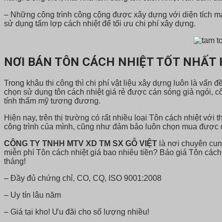
– Những công trình công cộng được xây dựng với diện tích m
sử dụng tấm lợp cách nhiệt để tối ưu chi phí xây dựng.
NƠI BÁN TÔN CÁCH NHIỆT TỐT NHẤT 
Trong khâu thi công thì chi phí vật liệu xây dựng luôn là vấn 
chọn sử dụng tôn cách nhiệt giá rẻ được cán sóng giả ngói, cô
tính thẩm mỹ tương đương.
Hiện nay, trên thị trường có rất nhiều loại Tôn cách nhiệt v
công trình của mình, cũng như đảm bảo luôn chọn mua được đ
CÔNG TY TNHH MTV XD TM SX GỖ VIỆT
là nơi chuyên cun
miễn phí Tôn cách nhiệt giá bao nhiêu tiền? Báo giá Tôn cách 
tháng!
– Đầy đủ chứng chỉ, CO, CQ, ISO 9001:2008
– Uy tín lâu năm
– Giá tại kho! Ưu đãi cho số lượng nhiều!