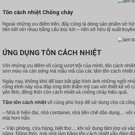
T
ôn cách nhiệt
C
hống cháy
Ngoài những ưu điểm trên, đây cũng là dòng sản phẩm sở hữu 
liên kết với nhau bằng cấu trúc kín – nên sở hữu tỷ suất truyề
ỨNG DỤNG TÔN CÁCH NHIỆT
Với những ưu điểm vô cùng vượt trội của mình, tôn cách nhiệ
sơn màu và cán sóng mà mẫu mã của các tấm tôn cách nhiệt d
Ngày nay, không khó để bạn bắt gặp hình ảnh những ngôi nh
công trình này vừa đáp ứng tính thẩm mỹ cao với thiết kế vô
yên tĩnh, đồng thời còn cách nhiệt và chống cháy hiệu quả.
Tấm tôn cách nhiệt
vô cùng phù hợp để sử dụng cho cả công t
– Nhà ở hiện đại, nhà container, nhà tiền chế dân dụng… với 
mái hơn hẳn.
– Văn phòng, cửa hàng, biệt thự… khi sử dụng tấm lợp và vách 
năng. Đồng thời, mái nhà làm bằng tôn cách nhiệt vẫn đảm đáp