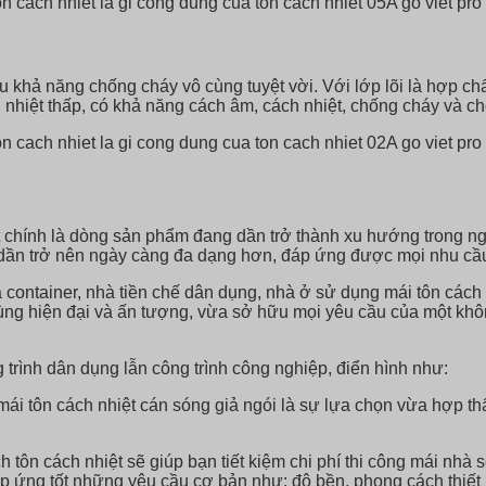
khả năng chống cháy vô cùng tuyệt vời. Với lớp lõi là hợp chấ
n nhiệt thấp, có khả năng cách âm, cách nhiệt, chống cháy và chố
t chính là dòng sản phẩm đang dần trở thành xu hướng trong ng
ần trở nên ngày càng đa dạng hơn, đáp ứng được mọi nhu cầu 
à container, nhà tiền chế dân dụng, nhà ở sử dụng mái tôn c
 cùng hiện đại và ấn tượng, vừa sở hữu mọi yêu cầu của một kh
rình dân dụng lẫn công trình công nghiệp, điển hình như:
mái tôn cách nhiệt cán sóng giả ngói là sự lựa chọn vừa hợp t
tôn cách nhiệt sẽ giúp bạn tiết kiệm chi phí thi công mái nhà s
 ứng tốt những yêu cầu cơ bản như: độ bền, phong cách thiết k