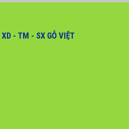
, Quý khách hàng vui lòng liên hệ hotline 0916 099 169 để được hỗ trợ g
D - TM - SX GỖ VIỆT