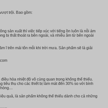
vượt trội. Bao gồm:
g sản xuất thì việc tiếp xúc với tiếng ồn luôn là nỗi ám
 bị thất thoát ra bên ngoài, và nhiễu âm từ bên ngoài
m ĩ trên mái tôn mỗi khi trời mưa. Sản phẩm sẽ là giải
 điều hòa nhiệt độ vô cùng quan trọng không thể thiếu.
ng tiêu thụ cho các thiết bị làm mát đến 30% so với bình
n phòng…
g hiệu quả, là sản phẩm không thể thiếu dành cho cả những