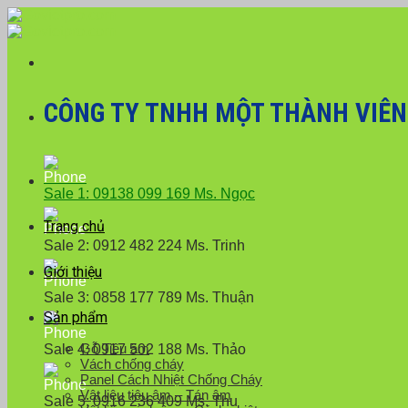
Skip
Với đơn hàng số lượng lớn
to
content
CÔNG TY TNHH MỘT THÀNH VIÊN X
Sale 1: 09138 099 169 Ms. Ngọc
Trang chủ
Sale 2: 0912 482 224 Ms. Trinh
Giới thiệu
Sale 3: 0858 177 789 Ms. Thuận
Sản phẩm
Gỗ Tiêu âm
Sale 4: 0917 502 188 Ms. Thảo
Vách chống cháy
Panel Cách Nhiệt Chống Cháy
Vật liệu tiêu âm – Tán âm
Sale 5: 0916 236 409 Ms. Thu