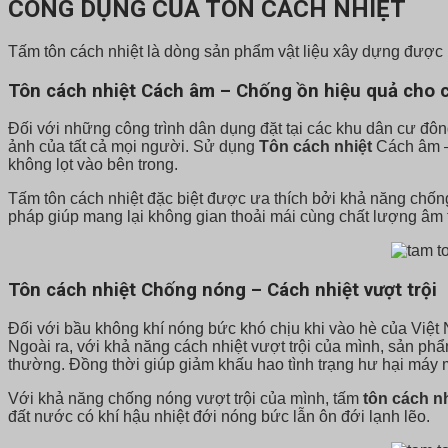
CÔNG DỤNG CỦA TÔN CÁCH NHIỆT
Tấm tôn cách nhiệt là dòng sản phẩm vật liệu xây dựng được n
T
ôn cách nhiệt
C
ách âm
– Chống ồn hiệu quả cho c
Đối với những công trình dân dụng đặt tại các khu dân cư đông
ảnh của tất cả mọi người. Sử dụng
Tôn cách nhiệt
Cách âm – 
không lọt vào bên trong.
Tấm tôn cách nhiệt đặc biệt được ưa thích bởi khả năng chống 
pháp giúp mang lại không gian thoải mái cùng chất lượng âm t
T
ôn cách nhiệt
C
hống nóng
– Cách nhiệt vượt trội
Đối với bầu không khí nóng bức khó chịu khi vào hè của Việt 
Ngoài ra, với khả năng cách nhiệt vượt trội của mình, sản phẩm
thường. Đồng thời giúp giảm khấu hao tình trạng hư hại máy
Với khả năng chống nóng vượt trội của mình, tấm
tôn cách nh
đất nước có khí hậu nhiệt đới nóng bức lẫn ôn đới lạnh lẽo.