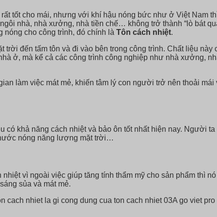
rất tốt cho mái, nhưng với khí hậu nóng bức như ở Việt Nam t
ngôi nhà, nhà xưởng, nhà tiền chế… không trở thành “lò bát quái
 nóng cho công trình, đó chính là
Tôn cách nhiệt
.
t trời đến tấm tôn và đi vào bên trong công trình. Chất liệu này
 nhà ở, mà kể cả các công trình công nghiệp như nhà xưởng, n
an làm việc mát mẻ, khiến tâm lý con người trở nên thoải mái v
iệu có khả năng cách nhiệt và bảo ôn tốt nhất hiện nay. Người 
máy nước nóng năng lượng mặt trời…
hiệt vì ngoài việc giúp tăng tính thẩm mỹ cho sản phẩm thì nó c
n sáng sủa và mát mẻ.