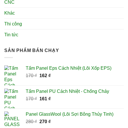
CNC
Khác
Thi công
Tin tức
SẢN PHẨM BÁN CHẠY
Tấm Panel Eps Cách Nhiệt (Lõi Xốp EPS)
Giá
Giá
170
₫
162
₫
gốc
hiện
là:
tại
Tấm Panel PU Cách Nhiệt - Chống Cháy
170 ₫.
là:
Giá
Giá
170
₫
161
₫
162 ₫.
gốc
hiện
là:
tại
Panel GlassWool (Lõi Sợi Bông Thủy Tinh)
170 ₫.
là:
Giá
Giá
280
₫
270
₫
161 ₫.
gốc
hiện