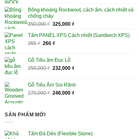
là:
tại
Bông khoáng RockwooL cách âm, cách nhiệt và
280 ₫.
là:
chống cháy
270 ₫.
Giá
Giá
350,000
₫
325,000
₫
gốc
hiện
Tấm PANEL XPS Cách nhiệt (Sandwich XPS)
là:
tại
Giá
Giá
265
₫
260
350,000 ₫.
₫
là:
gốc
hiện
325,000 ₫.
là:
tại
Gỗ Tiêu âm Đục Lỗ
265 ₫.
là:
Giá
Giá
250,000
₫
232,000
₫
260 ₫.
gốc
hiện
là:
tại
Gỗ Tiêu Âm Soi Rãnh
250,000 ₫.
là:
Giá
Giá
270,000
₫
246,000
₫
232,000 ₫.
gốc
hiện
là:
tại
270,000 ₫.
là:
SẢN PHẨM MỚI
246,000 ₫.
Tấm Đá Dẻo (Flexible Stone)