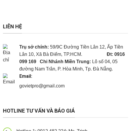
LIÊN HỆ
Trụ sở chính:
59/9C Đường Tiền Lân 12, Ấp Tiền
Lân 10, Xã Bà Điểm, TP.HCM.
Đt: 0916
099 169
Chi Nhánh Miền Trung:
Lô số 04, 05
đường Nam Trân, P. Hòa Minh, Tp. Đà Nẵng.
Email:
govietpro@gmail.com
Panel cách nhiệt
Panel cách nhiệt
Panel cách nhiệt
HOTLINE TƯ VẤN VÀ BÁO GIÁ