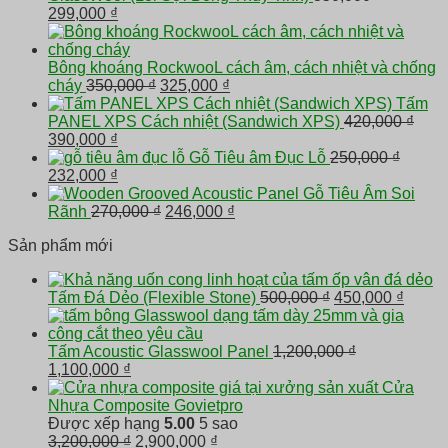
Giá
Giá
450,000 ₫.
là:
299,000
₫
gốc
hiện
400,0
là:
tại
350,000 ₫.
là:
Bông khoáng RockwooL cách âm, cách nhiệt và chống
299,000 ₫.
Giá
Giá
cháy
350,000
₫
325,000
₫
gốc
hiện
Tấm
là:
tại
PANEL XPS Cách nhiệt (Sandwich XPS)
420,000
₫
Giá
Giá
350,000 ₫.
là:
390,000
₫
gốc
hiện
325,000 ₫.
Gỗ Tiêu âm Đục Lỗ
250,000
₫
là:
Giá
tại
Giá
232,000
₫
420,000 ₫.
gốc
là:
hiện
Gỗ Tiêu Âm Soi
là:
390,000 ₫.
tại
Giá
Giá
Rãnh
270,000
₫
246,000
₫
250,000 ₫.
là:
gốc
hiện
Sản phẩm mới
232,000 ₫.
là:
tại
270,000 ₫.
là:
246,000 ₫.
Giá
Giá
Tấm Đá Dẻo (Flexible Stone)
500,000
₫
450,000
₫
gốc
hiện
là:
tại
500,000 ₫.
là:
Tấm Acoustic Glasswool Panel
1,200,000
₫
Giá
Giá
450,00
1,100,000
₫
gốc
hiện
Cửa
là:
tại
Nhựa Composite Govietpro
1,200,000 ₫.
là:
Được xếp hạng
5.00
5 sao
1,100,000 ₫.
Giá
Giá
3,200,000
₫
2,900,000
₫