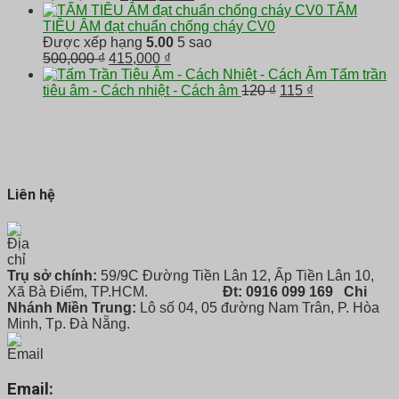
gốc
hiện
TẤM
là:
tại
TIÊU ÂM đạt chuẩn chống cháy CV0
3,200,000 ₫.
là:
Được xếp hạng
5.00
5 sao
Giá
Giá
2,900,000 ₫.
500,000
₫
415,000
₫
gốc
hiện
Tấm trần
là:
tại
Giá
Giá
tiêu âm - Cách nhiệt - Cách âm
120
₫
115
₫
500,000 ₫.
là:
gốc
hiện
415,000 ₫.
là:
tại
120 ₫.
là:
115 ₫.
Liên hệ
Trụ sở chính:
59/9C Đường Tiền Lân 12, Ấp Tiền Lân 10,
Xã Bà Điểm, TP.HCM.
Đt: 0916 099 169
Chi
Nhánh Miền Trung:
Lô số 04, 05 đường Nam Trân, P. Hòa
Minh, Tp. Đà Nẵng.
Email: