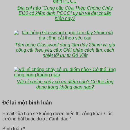
Địa chỉ nào “Cung cấp Cửa Thép Chống Cháy
EI30 có kiểm định PCCC” uy tín và đạt chuẩn
hiện nay?
Tấm bông Glasswool dạng tấm dày 25mm và gia
công cắt theo yêu cầu: Giải pháp cách âm, cách
nhiệt tối ưu từ Gỗ Việt
Vải nỉ chống cháy có ưu điểm nào? Có thể ứng
dụng trong không gian nào?
Để lại một bình luận
Email của bạn sẽ không được hiển thị công khai.
Các
trường bắt buộc được đánh dấu
*
Bình luận
*