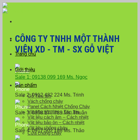
Skip
Với đơn hàng số lượng lớn, Quý khách hàng vui
to
lòng liên hệ hotline 0916 099 169 để được hỗ trợ
Close
content
giá tốt nhất.
CÔNG TY TNHH MỘT THÀNH
VIÊN XD - TM - SX GỖ VIỆT
Trang chủ
Giới thiệu
Sale 1: 09138 099 169 Ms. Ngọc
Sản phẩm
Sale 2: 0912 482 224 Ms. Trinh
Gỗ Tiêu âm
Vách chống cháy
Panel Cách Nhiệt Chống Cháy
Vật liệu tiêu âm – Tán âm
Sale 3: 0858 177 789 Ms. Thuận
Vật liệu cách âm – Cách nhiệt
Vật liệu bảo ôn – Cách nhiệt
Vật liệu chống cháy
Sale 4: 0917 502 188 Ms. Thảo
Cửa chống cháy