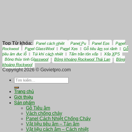
Top Từ khóa:
Panel cách nhiệt
Panel Pu
Panel Eps
Panel
Rockwool
Panel GlassWool
Panel Xps
Gỗ tiêu âm soi rãnh
Gỗ
tiêu âm đục lỗ
Túi khí cách nhiệt
Tấm trần tôn xốp
Xốp XPS
Bông thủy tinh Glasswool
Bông khoáng Rockwool Thái Lan
Bông
khoáng Rockwool
Copyright 2026 © Govietpro.com
Tìm
kiếm:
Trang chủ
Giới thiệu
Sản phẩm
Gỗ Tiêu âm
Vách chống cháy
Panel Cách Nhiệt Chống Cháy
Vật liệu tiêu âm – Tán âm
Vật liệu cách âm – Cách nhiệt