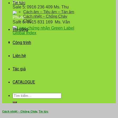
Tin tức
Sale 5: 0916 236 409 Ms. Thu
Cách âm – Tiêu âm – Tán âm
Cách nhiệt – Chống Cháy
CNC
Sale 6: 0915 831 169 Ms. Vân
Thi công
Công trình
Liên hệ
Tác giả
CATALOGUE
Tìm
kiếm:
Cách nhiệt - Chống Cháy
,
Tin tức