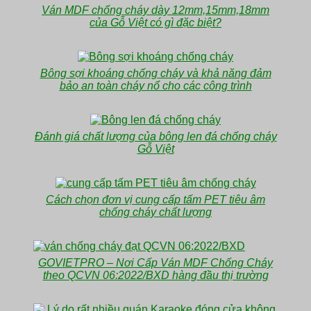
Ván MDF chống cháy dày 12mm,15mm,18mm
của Gỗ Việt có gì đặc biệt?
Bông sợi khoáng chống cháy và khả năng đảm
bảo an toàn cháy nổ cho các công trình
Đánh giá chất lượng của bông len đá chống cháy
Gỗ Việt
Cách chọn đơn vị cung cấp tấm PET tiêu âm
chống cháy chất lượng
GOVIETPRO – Nơi Cấp Ván MDF Chống Cháy
theo QCVN 06:2022/BXD hàng đầu thị trường