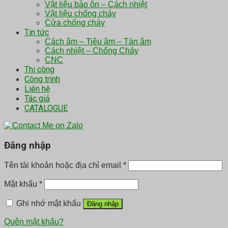
Vật liệu bảo ôn – Cách nhiệt
Vật liệu chống cháy
Cửa chống cháy
Tin tức
Cách âm – Tiêu âm – Tán âm
Cách nhiệt – Chống Cháy
CNC
Thi công
Công trình
Liên hệ
Tác giả
CATALOGUE
Đăng nhập
Tên tài khoản hoặc địa chỉ email
*
Mật khẩu
*
Ghi nhớ mật khẩu
Đăng nhập
Quên mật khẩu?