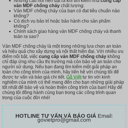
Những câu hỏi nên đặt ra khi tìm kiếm nhà
cung cấp
ván MDF chống cháy
chất lượng:
Ván MDF chống cháy của bạn có đạt tiêu chuẩn nào
không?
Có dịch vụ bảo trì hoặc bảo hành cho sản phẩm
không?
Chính sách giao hàng ván MDF chống cháy và thanh
toán ra sao?
Ván MDF chống cháy là một trong những lựa chọn an toàn
và hiệu quả cho xây dựng và nội thất hiện đại. Với nhiều ưu
điểm nổi bật, việc
cung cấp ván MDF chống cháy
không
chỉ đáp ứng nhu cầu thị trường mà còn bảo vệ an toàn cho
người sử dụng. Nếu bạn đang tìm kiếm một giải pháp an
toàn cho công trình của mình, hãy liên hệ với chúng tôi để
được tư vấn và báo giá chi tiết.
Gỗ Việt
tự tin với kinh
nghiệm của mình có thể mang đến cho bạn những giải pháp
tốt nhất để bảo vệ và hoàn thiện công trình của bạn! Hãy để
chúng tôi đồng hành cùng bạn trong các công trình quan
trọng của cuộc đời nhé!
HOTLINE TƯ VẤN VÀ BÁO GIÁ
Email:
govietpro@gmail.com