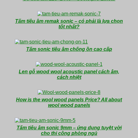
Tấm tiêu âm remak sonic – có phải là lựa chọn
tốt nhất?
Tấm sonic tiêu âm chống ồn cao cấp
Len gỗ wood wool acoustic panel cách âm,
cách nhiệt
How is the wool wood panels Price? All about
wool wood panels
Tấm tiêu âm sonic 9mm – ứng dụng tuyệt vời
cho thi công phòng ngủ