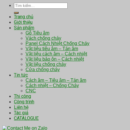
Tìm
kiếm:
Trang chủ
Giới thiệu
Sản phẩm
Gỗ Tiêu âm
Vách chống cháy
Panel Cách Nhiệt Chống Cháy
Vật liệu tiêu âm – Tán âm
Vật liệu cách âm – Cách nhiệt
Vật liệu bảo ôn – Cách nhiệt
Vật liệu chống cháy
Cửa chống cháy
Tin tức
Cách âm – Tiêu âm – Tán âm
Cách nhiệt – Chống Cháy
CNC
Thi công
Công trình
Liên hệ
Tác giả
CATALOGUE