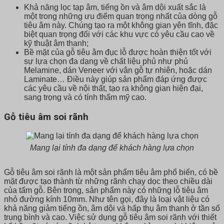
Khả năng lọc tạp âm, tiếng ồn và âm dội xuất sắc là
một trong những ưu điểm quan trọng nhất của dòng gỗ
tiêu âm này. Chúng tạo ra một không gian yên tĩnh, đặc
biệt quan trọng đối với các khu vực có yêu cầu cao về
kỹ thuật âm thanh;
Bề mặt của gỗ tiêu âm đục lỗ được hoàn thiện tốt với
sự lựa chọn đa dạng về chất liệu phủ như phủ
Melamine, dán Veneer với vân gỗ tự nhiên, hoặc dán
Laminate… Điều này giúp sản phẩm đáp ứng được
các yêu cầu về nội thất, tạo ra không gian hiện đại,
sang trọng và có tính thẩm mỹ cao.
Gỗ tiêu âm soi rãnh
Mang lại tính đa dạng để khách hàng lựa chọn
Gỗ tiêu âm soi rãnh là một sản phẩm tiêu âm phổ biến, có bề
mặt được tạo thành từ những rãnh chạy dọc theo chiều dài
của tấm gỗ. Bên trong, sản phẩm này có những lỗ tiêu âm
nhỏ đường kính 10mm. Như tên gọi, đây là loại vật liệu có
khả năng giảm tiếng ồn, âm dội và hấp thụ âm thanh ở tần số
trung bình và cao. Việc sử dụng gỗ tiêu âm soi rãnh với thiết