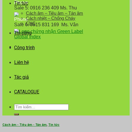
Tin tức
Sale 5: 0916 236 409 Ms. Thu
Cách âm – Tiêu âm – Tán âm
Cách nhiệt – Chống Cháy
CNC
Sale 6: 0915 831 169 Ms. Vân
Thi công
Công trình
Liên hệ
Tác giả
CATALOGUE
Tìm
kiếm:
Cách âm - Tiêu âm - Tán âm
,
Tin tức