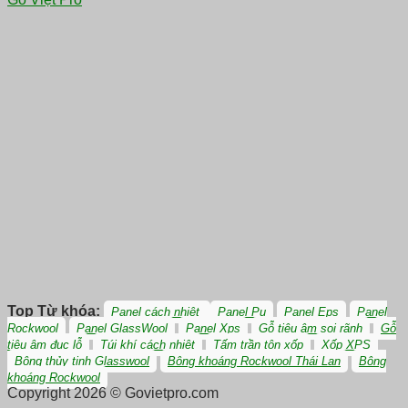
Top Từ khóa:
Panel cách nhiệt
Panel Pu
Panel Eps
Panel
Rockwool
Panel GlassWool
Panel Xps
Gỗ tiêu âm soi rãnh
Gỗ
tiêu âm đục lỗ
Túi khí cách nhiệt
Tấm trần tôn xốp
Xốp XPS
Bông thủy tinh Glasswool
Bông khoáng Rockwool Thái Lan
Bông
khoáng Rockwool
Copyright 2026 © Govietpro.com