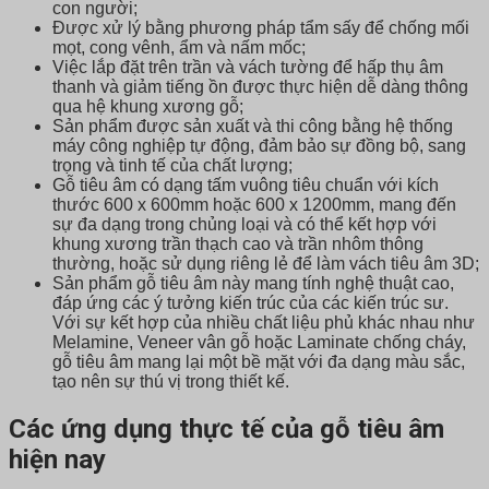
con người;
Được xử lý bằng phương pháp tẩm sấy để chống mối
mọt, cong vênh, ẩm và nấm mốc;
Việc lắp đặt trên trần và vách tường để hấp thụ âm
thanh và giảm tiếng ồn được thực hiện dễ dàng thông
qua hệ khung xương gỗ;
Sản phẩm được sản xuất và thi công bằng hệ thống
máy công nghiệp tự động, đảm bảo sự đồng bộ, sang
trọng và tinh tế của chất lượng;
Gỗ tiêu âm có dạng tấm vuông tiêu chuẩn với kích
thước 600 x 600mm hoặc 600 x 1200mm, mang đến
sự đa dạng trong chủng loại và có thể kết hợp với
khung xương trần thạch cao và trần nhôm thông
thường, hoặc sử dụng riêng lẻ để làm vách tiêu âm 3D;
Sản phẩm gỗ tiêu âm này mang tính nghệ thuật cao,
đáp ứng các ý tưởng kiến trúc của các kiến trúc sư.
Với sự kết hợp của nhiều chất liệu phủ khác nhau như
Melamine, Veneer vân gỗ hoặc Laminate chống cháy,
gỗ tiêu âm mang lại một bề mặt với đa dạng màu sắc,
tạo nên sự thú vị trong thiết kế.
Các ứng dụng thực tế của gỗ tiêu âm
hiện nay