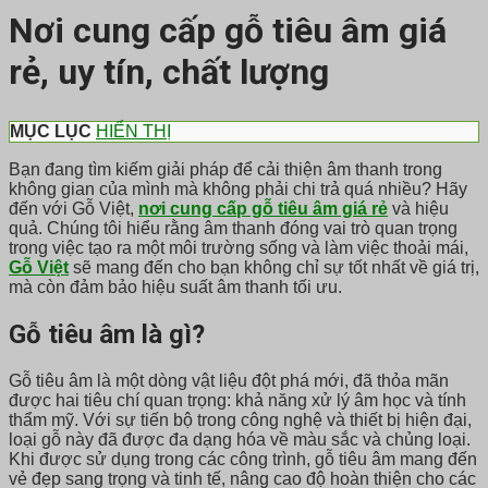
Nơi cung cấp gỗ tiêu âm giá
rẻ, uy tín, chất lượng
MỤC LỤC
HIỂN THỊ
Bạn đang tìm kiếm giải pháp để cải thiện âm thanh trong
không gian của mình mà không phải chi trả quá nhiều? Hãy
đến với Gỗ Việt,
nơi cung cấp gỗ tiêu âm giá rẻ
và hiệu
quả. Chúng tôi hiểu rằng âm thanh đóng vai trò quan trọng
trong việc tạo ra một môi trường sống và làm việc thoải mái,
Gỗ Việt
sẽ mang đến cho bạn không chỉ sự tốt nhất về giá trị,
mà còn đảm bảo hiệu suất âm thanh tối ưu.
Gỗ tiêu âm là gì?
Gỗ tiêu âm là một dòng vật liệu đột phá mới, đã thỏa mãn
được hai tiêu chí quan trọng: khả năng xử lý âm học và tính
thẩm mỹ. Với sự tiến bộ trong công nghệ và thiết bị hiện đại,
loại gỗ này đã được đa dạng hóa về màu sắc và chủng loại.
Khi được sử dụng trong các công trình, gỗ tiêu âm mang đến
vẻ đẹp sang trọng và tinh tế, nâng cao độ hoàn thiện cho các