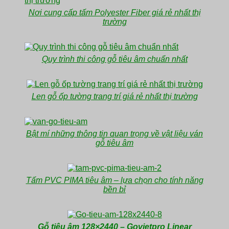
Nơi cung cấp tấm Polyester Fiber giá rẻ nhất thị
trường
Quy trình thi công gỗ tiêu âm chuẩn nhất
Len gỗ ốp tường trang trí giá rẻ nhất thị trường
Bật mí những thông tin quan trọng về vật liệu ván
gỗ tiêu âm
Tấm PVC PIMA tiêu âm – lựa chọn cho tính năng
bền bỉ
Gỗ tiêu âm 128×2440 – Govietpro Linear