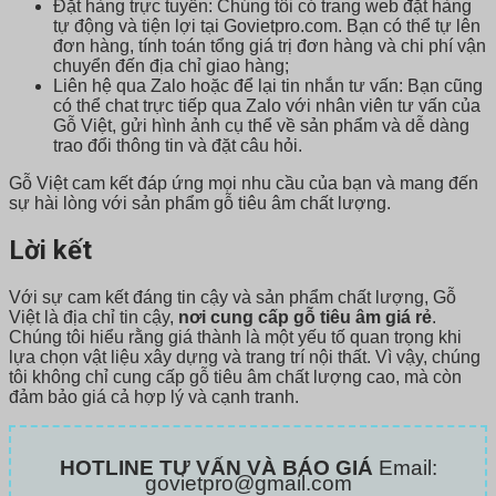
Đặt hàng trực tuyến: Chúng tôi có trang web đặt hàng
tự động và tiện lợi tại Govietpro.com. Bạn có thể tự lên
đơn hàng, tính toán tổng giá trị đơn hàng và chi phí vận
chuyển đến địa chỉ giao hàng;
Liên hệ qua Zalo hoặc để lại tin nhắn tư vấn: Bạn cũng
có thể chat trực tiếp qua Zalo với nhân viên tư vấn của
Gỗ Việt, gửi hình ảnh cụ thể về sản phẩm và dễ dàng
trao đổi thông tin và đặt câu hỏi.
Gỗ Việt cam kết đáp ứng mọi nhu cầu của bạn và mang đến
sự hài lòng với sản phẩm gỗ tiêu âm chất lượng.
Lời kết
Với sự cam kết đáng tin cậy và sản phẩm chất lượng, Gỗ
Việt là địa chỉ tin cậy,
nơi cung cấp gỗ tiêu âm giá rẻ
.
Chúng tôi hiểu rằng giá thành là một yếu tố quan trọng khi
lựa chọn vật liệu xây dựng và trang trí nội thất. Vì vậy, chúng
tôi không chỉ cung cấp gỗ tiêu âm chất lượng cao, mà còn
đảm bảo giá cả hợp lý và cạnh tranh.
HOTLINE TƯ VẤN VÀ BÁO GIÁ
Email:
govietpro@gmail.com