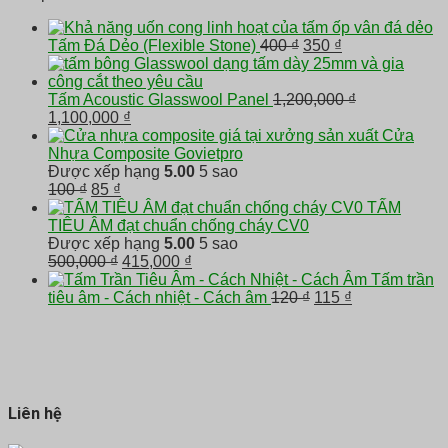
270,000 ₫.
là:
246,000 ₫.
Giá
Giá
Tấm Đá Dẻo (Flexible Stone)
400
₫
350
₫
gốc
hiện
là:
tại
400 ₫.
là:
Tấm Acoustic Glasswool Panel
1,200,000
₫
Giá
Giá
350 ₫.
1,100,000
₫
gốc
hiện
Cửa
là:
tại
Nhựa Composite Govietpro
1,200,000 ₫.
là:
Được xếp hạng
5.00
5 sao
Giá
Giá
1,100,000 ₫.
100
₫
85
₫
gốc
hiện
TẤM
là:
tại
TIÊU ÂM đạt chuẩn chống cháy CV0
100 ₫.
là:
Được xếp hạng
5.00
5 sao
85 ₫.
Giá
Giá
500,000
₫
415,000
₫
gốc
hiện
Tấm trần
là:
tại
Giá
Giá
tiêu âm - Cách nhiệt - Cách âm
120
₫
115
₫
500,000 ₫.
là:
gốc
hiện
415,000 ₫.
là:
tại
120 ₫.
là:
115 ₫.
Liên hệ