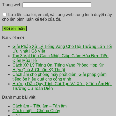
Trang web
Lưu tên của tôi, email, và trang web trong trình duyệt này
cho lần bình luận kế tiếp của tôi.
Bài viết mới
Giải Pháp Xử Lý Tiếng Vang Cho Hội Trường Lớn Tối
Ưu Nhất | Gỗ Việt
Top 3 Vật Liệu Cách Nhiệt Giúp Giảm Hóa Đơn Tiền
Điện Mùa Hè
Cách Xử Lý Tiếng Ồn, Tiếng Vang Phòng Họp Kín
Hiệu Quả & Chuẩn Kỹ Thuật
Cách âm cho phòng máy phát điện: Giải pháp giảm
tiếng ồn hiệu quả cho công trình
Hướng Dẫn Quy Trình Cải Tạo Và Xử Lý Tiêu Âm Hội
Trường Cũ Toàn Diện
Danh mục bài viết
Cách âm – Tiêu âm – Tán âm
Cách nhiệt – Chống Cháy
CNC