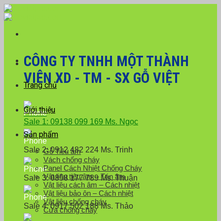
Skip
Với đơn hàng số lượng lớn, Quý khách hàng vui
to
lòng liên hệ hotline 0916 099 169 để được hỗ trợ
Close
content
giá tốt nhất.
CÔNG TY TNHH MỘT THÀNH
VIÊN XD - TM - SX GỖ VIỆT
Trang chủ
Giới thiệu
Sale 1: 09138 099 169 Ms. Ngọc
Sản phẩm
Sale 2: 0912 482 224 Ms. Trinh
Gỗ Tiêu âm
Vách chống cháy
Panel Cách Nhiệt Chống Cháy
Vật liệu tiêu âm – Tán âm
Sale 3: 0858 177 789 Ms. Thuận
Vật liệu cách âm – Cách nhiệt
Vật liệu bảo ôn – Cách nhiệt
Vật liệu chống cháy
Sale 4: 0917 502 188 Ms. Thảo
Cửa chống cháy