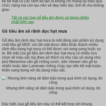
kế bề mặt có các rãnh kẻ tạo ra không chỉ mang lại hiệu quả
chức năng mà còn tạo nên vẻ đẹp hiện đại, tinh tế cho không
gian.
Tất cả các loại gỗ tiêu âm được sử dụng nhiều
nhất hiện nay
Gỗ tiêu âm xẻ rãnh dọc hạt mưa
Gỗ tiêu âm rãnh dọc hạt mưa là một dòng sản phẩm sử dụng
chất liệu gỗ MDF, với bề mặt được điêu khắc thành nhiều
rãnh tiêu dạng hạt mưa có thể được soi song song hoặc so
le. Bề mặt của gỗ tiêu âm rãnh dọc hạt mưa có nhiều lựa
chọn về màu sắc tùy theo sở thích và nhu cầu sử dụng như
phủ Melamine vân gỗ chống xước, dán Veneer vân gỗ tự
nhiên hoặc dán Laminate chống cháy, tạo nên bề mặt hoàn
thiện sang trọng với đa dạng màu sắc.
Nhưng tính năng sẽ đảm bảo trong quá trình sử dụng, thi
công
Đặc biệt, loại gỗ tiêu âm này có thể kết hợp với khung