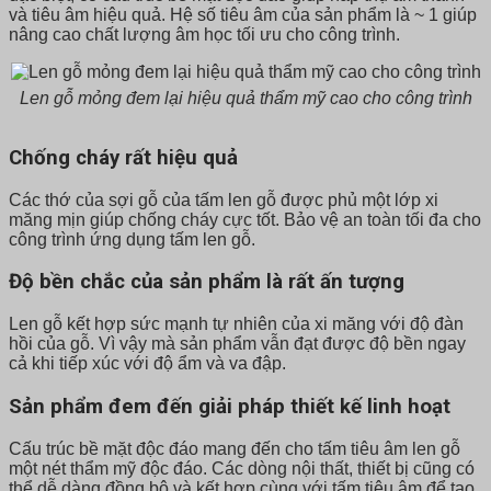
và tiêu âm hiệu quả. Hệ số tiêu âm của sản phẩm là ~ 1 giúp
nâng cao chất lượng âm học tối ưu cho công trình.
Len gỗ mỏng đem lại hiệu quả thẩm mỹ cao cho công trình
Chống cháy rất hiệu quả
Các thớ của sợi gỗ của tấm len gỗ được phủ một lớp xi
măng mịn giúp chống cháy cực tốt. Bảo vệ an toàn tối đa cho
công trình ứng dụng tấm len gỗ.
Độ bền chắc của sản phẩm là rất ấn tượng
Len gỗ kết hợp sức mạnh tự nhiên của xi măng với độ đàn
hồi của gỗ. Vì vậy mà sản phẩm vẫn đạt được độ bền ngay
cả khi tiếp xúc với độ ẩm và va đập.
Sản phẩm đem đến giải pháp thiết kế linh hoạt
Cấu trúc bề mặt độc đáo mang đến cho tấm tiêu âm len gỗ
một nét thẩm mỹ độc đáo. Các dòng nội thất, thiết bị cũng có
thể dễ dàng đồng bộ và kết hợp cùng với tấm tiêu âm để tạo