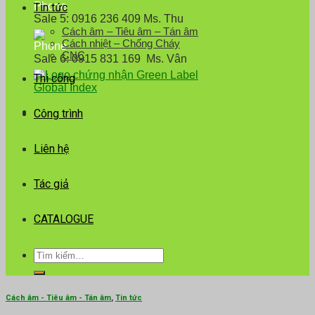
Tin tức
Sale 5: 0916 236 409 Ms. Thu
Cách âm – Tiêu âm – Tán âm
Cách nhiệt – Chống Cháy
CNC
Sale 6: 0915 831 169 Ms. Vân
Thi công
Công trình
Liên hệ
Tác giả
CATALOGUE
Tìm
kiếm:
Cách âm - Tiêu âm - Tán âm
,
Tin tức