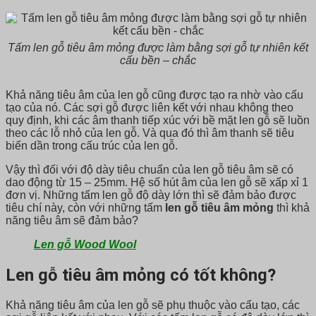
Tấm len gỗ tiêu âm mỏng được làm bằng sợi gỗ tự nhiên kết
cấu bền – chắc
Khả năng tiêu âm của len gỗ cũng được tạo ra nhờ vào cấu
tạo của nó. Các sợi gỗ được liên kết với nhau không theo
quy định, khi các âm thanh tiếp xúc với bề mặt len gỗ sẽ luồn
theo các lỗ nhỏ của len gỗ. Và qua đó thì âm thanh sẽ tiêu
biến dần trong cấu trúc của len gỗ.
Vậy thì đối với độ dày tiêu chuẩn của len gỗ tiêu âm sẽ có
dao động từ 15 – 25mm. Hệ số hút âm của len gỗ sẽ xấp xỉ 1
đơn vị. Những tấm len gỗ độ dày lớn thì sẽ đảm bảo được
tiêu chí này, còn với những tấm
len gỗ tiêu âm mỏng
thì khả
năng tiêu âm sẽ đảm bảo?
Len gỗ Wood Wool
Len gỗ tiêu âm mỏng có tốt không?
Khả năng tiêu âm của len gỗ sẽ phụ thuộc vào cấu tạo, các