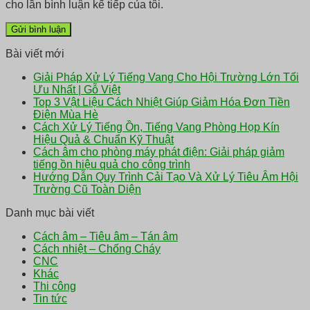
cho lần bình luận kế tiếp của tôi.
Bài viết mới
Giải Pháp Xử Lý Tiếng Vang Cho Hội Trường Lớn Tối
Ưu Nhất | Gỗ Việt
Top 3 Vật Liệu Cách Nhiệt Giúp Giảm Hóa Đơn Tiền
Điện Mùa Hè
Cách Xử Lý Tiếng Ồn, Tiếng Vang Phòng Họp Kín
Hiệu Quả & Chuẩn Kỹ Thuật
Cách âm cho phòng máy phát điện: Giải pháp giảm
tiếng ồn hiệu quả cho công trình
Hướng Dẫn Quy Trình Cải Tạo Và Xử Lý Tiêu Âm Hội
Trường Cũ Toàn Diện
Danh mục bài viết
Cách âm – Tiêu âm – Tán âm
Cách nhiệt – Chống Cháy
CNC
Khác
Thi công
Tin tức