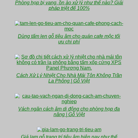
Phòng họp bị vang, ồn ào xử lý như thế nào? Giải
pháp triệt để 100%
Dùng tấm len gỗ tiêu âm cho quán cafe mộc tối
ưu chi phí
Cách Xử Lý Nhiệt Cho Nhà Mái Tôn Không Trần
La Phông | Gỗ Việt
Vách ngăn cách âm di động cho phòng họp đa
năng | Gỗ Việt
Giá lam gỗ trang trí tiêu âm hiện nay như thế