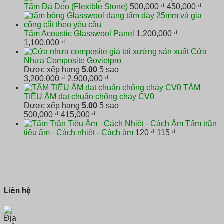
Giá
Giá
Tấm Đá Dẻo (Flexible Stone)
500,000
₫
450,000
₫
gốc
hiện
là:
tại
500,000 ₫.
là:
Tấm Acoustic Glasswool Panel
1,200,000
₫
Giá
Giá
450,00
1,100,000
₫
gốc
hiện
Cửa
là:
tại
Nhựa Composite Govietpro
1,200,000 ₫.
là:
Được xếp hạng
5.00
5 sao
1,100,000 ₫.
Giá
Giá
3,200,000
₫
2,900,000
₫
gốc
hiện
TẤM
là:
tại
TIÊU ÂM đạt chuẩn chống cháy CV0
3,200,000 ₫.
là:
Được xếp hạng
5.00
5 sao
Giá
Giá
2,900,000 ₫.
500,000
₫
415,000
₫
gốc
hiện
Tấm trần
là:
tại
Giá
Giá
tiêu âm - Cách nhiệt - Cách âm
120
₫
115
₫
500,000 ₫.
là:
gốc
hiện
415,000 ₫.
là:
tại
120 ₫.
là:
115 ₫.
Liên hệ