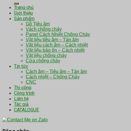
kiếm:
Trang chủ
Giới thiệu
Sản phẩm
Gỗ Tiêu âm
Vách chống cháy
Panel Cách Nhiệt Chống Cháy
Vật liệu tiêu âm – Tán âm
Vật liệu cách âm – Cách nhiệt
Vật liệu bảo ôn – Cách nhiệt
Vật liệu chống cháy
Cửa chống cháy
Tin tức
Cách âm – Tiêu âm – Tán âm
Cách nhiệt – Chống Cháy
CNC
Thi công
Công trình
Liên hệ
Tác giả
CATALOGUE