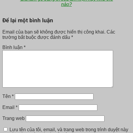
nào?
Để lại một bình luận
Email của bạn sẽ không được hiển thị công khai.
Các
trường bắt buộc được đánh dấu
*
Bình luận
*
Tên
*
Email
*
Trang web
Lưu tên của tôi, email, và trang web trong trình duyệt này