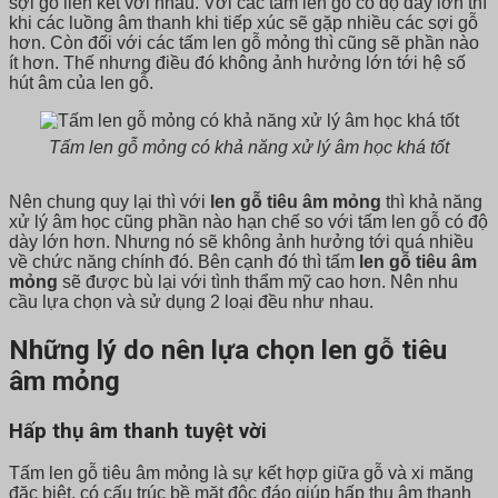
sợi gỗ liên kết với nhau. Với các tấm len gỗ có độ dày lớn thì
khi các luồng âm thanh khi tiếp xúc sẽ gặp nhiều các sợi gỗ
hơn. Còn đối với các tấm len gỗ mỏng thì cũng sẽ phần nào
ít hơn. Thế nhưng điều đó không ảnh hưởng lớn tới hệ số
hút âm của len gỗ.
Tấm len gỗ mỏng có khả năng xử lý âm học khá tốt
Nên chung quy lại thì với
len gỗ tiêu âm mỏng
thì khả năng
xử lý âm học cũng phần nào hạn chế so với tấm len gỗ có độ
dày lớn hơn. Nhưng nó sẽ không ảnh hưởng tới quá nhiều
về chức năng chính đó. Bên cạnh đó thì tấm
len gỗ tiêu âm
mỏng
sẽ được bù lại với tình thẩm mỹ cao hơn. Nên nhu
cầu lựa chọn và sử dụng 2 loại đều như nhau.
Những lý do nên lựa chọn len gỗ tiêu
âm mỏng
Hấp thụ âm thanh tuyệt vời
Tấm len gỗ tiêu âm mỏng là sự kết hợp giữa gỗ và xi măng
đặc biệt, có cấu trúc bề mặt độc đáo giúp hấp thụ âm thanh