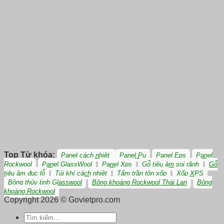
Top Từ khóa:
Panel cách nhiệt
Panel Pu
Panel Eps
Panel
Rockwool
Panel GlassWool
Panel Xps
Gỗ tiêu âm soi rãnh
Gỗ
tiêu âm đục lỗ
Túi khí cách nhiệt
Tấm trần tôn xốp
Xốp XPS
Bông thủy tinh Glasswool
Bông khoáng Rockwool Thái Lan
Bông
khoáng Rockwool
Copyright 2026 © Govietpro.com
Tìm