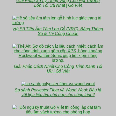
Giải Pháp Xử Lý Tiếng Vang Cho Hội Trường
Lớn Tối Ưu Nhất | Gỗ Việt
Hệ Số Tiêu Âm Tấm Len Gỗ (NRC): Bảng Thông
Số & Thi Công Chuẩn
Giải Pháp Cách Nhiệt Cho Công Trình Xanh Tối
Ưu | Gỗ Việt
So sánh Polyester Fiber và Wood Wool: Đâu là
vật liệu tiêu âm phù hợp cho công trình?