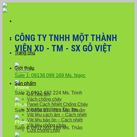
Skip
Với đơn hàng số lượng lớn, Quý khách hàng vui
to
lòng liên hệ hotline 0916 099 169 để được hỗ trợ
Close
content
giá tốt nhất.
CÔNG TY TNHH MỘT THÀNH
VIÊN XD - TM - SX GỖ VIỆT
Trang chủ
Giới thiệu
Sale 1: 09138 099 169 Ms. Ngọc
Sản phẩm
Sale 2: 0912 482 224 Ms. Trinh
Gỗ Tiêu âm
Vách chống cháy
Panel Cách Nhiệt Chống Cháy
Vật liệu tiêu âm – Tán âm
Sale 3: 0858 177 789 Ms. Thuận
Vật liệu cách âm – Cách nhiệt
Vật liệu bảo ôn – Cách nhiệt
Vật liệu chống cháy
Sale 4: 0917 502 188 Ms. Thảo
Cửa chống cháy