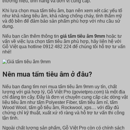
thương hiệu, tính năng và đơn vị cung cấp.
Khi lựa chọn mua tấm tiêu âm, bạn nên xem xét các yếu tố
như khả năng tiêu âm, khả năng chống cháy, tính thẩm mỹ
và độ bền để đảm bảo sản phẩm phù hợp với nhu cầu sử
dụng.
Nếu bạn cần thêm thông tin
giá tấm tiêu âm 9mm
hoặc tư
vấn về việc lựa chọn tấm tiêu âm phù hợp, hãy liên hệ với
Gỗ Việt qua hotline 0912 482 224 để chúng tôi hỗ trợ tư vấn
nhé!
Nên mua tấm tiêu âm ở đâu?
Nếu bạn đang tìm nơi mua tấm tiêu âm 9mm uy tín, chất
lượng với giá hợp lý, Gỗ Việt Pro (govietpro.com) là một địa
chỉ đáng tin cậy. Đây là đơn vị chuyên cung cấp các dòng vật
liệu tiêu âm như tấm Polyester Fiber, tấm tiêu âm nỉ, tấm
Wood Wool, tấm gỗ tiêu âm, Rockwool, xps… với đầy đủ
chứng chỉ kỹ thuật, xuất xứ rõ ràng và hỗ trợ tư vấn thi công
tận tình.
Ngoài chất lượng sản phẩm, Gỗ Việt Pro còn có chính sách