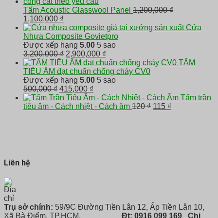
là:
tại
500,000 ₫.
là:
Tấm Acoustic Glasswool Panel
1,200,000
₫
Giá
Giá
450,00
1,100,000
₫
gốc
hiện
Cửa
là:
tại
Nhựa Composite Govietpro
1,200,000 ₫.
là:
Được xếp hạng
5.00
5 sao
1,100,000 ₫.
Giá
Giá
3,200,000
₫
2,900,000
₫
gốc
hiện
TẤM
là:
tại
TIÊU ÂM đạt chuẩn chống cháy CV0
3,200,000 ₫.
là:
Được xếp hạng
5.00
5 sao
Giá
Giá
2,900,000 ₫.
500,000
₫
415,000
₫
gốc
hiện
Tấm trần
là:
tại
Giá
Giá
tiêu âm - Cách nhiệt - Cách âm
120
₫
115
₫
500,000 ₫.
là:
gốc
hiện
415,000 ₫.
là:
tại
120 ₫.
là:
115 ₫.
Liên hệ
Trụ sở chính:
59/9C Đường Tiền Lân 12, Ấp Tiền Lân 10,
Xã Bà Điểm, TP.HCM.
Đt: 0916 099 169
Chi