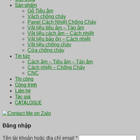
Sản phẩm
Gỗ Tiêu âm
Vách chống cháy
Panel Cách Nhiệt Chống Cháy
Vật liệu tiêu âm – Tán âm
Vật liệu cách âm – Cách nhiệt
Vật liệu bảo ôn – Cách nhiệt
Vật liệu chống cháy
Cửa chống cháy
Tin tức
Cách âm – Tiêu âm – Tán âm
Cách nhiệt – Chống Cháy
CNC
Thi công
Công trình
Liên hệ
Tác giả
CATALOGUE
Đăng nhập
Tên tài khoản hoặc địa chỉ email
*