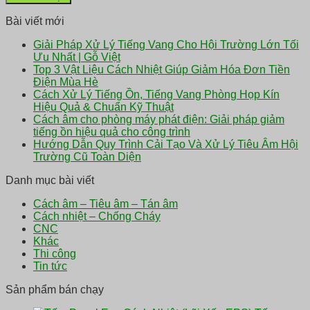
Bài viết mới
Giải Pháp Xử Lý Tiếng Vang Cho Hội Trường Lớn Tối
Ưu Nhất | Gỗ Việt
Top 3 Vật Liệu Cách Nhiệt Giúp Giảm Hóa Đơn Tiền
Điện Mùa Hè
Cách Xử Lý Tiếng Ồn, Tiếng Vang Phòng Họp Kín
Hiệu Quả & Chuẩn Kỹ Thuật
Cách âm cho phòng máy phát điện: Giải pháp giảm
tiếng ồn hiệu quả cho công trình
Hướng Dẫn Quy Trình Cải Tạo Và Xử Lý Tiêu Âm Hội
Trường Cũ Toàn Diện
Danh mục bài viết
Cách âm – Tiêu âm – Tán âm
Cách nhiệt – Chống Cháy
CNC
Khác
Thi công
Tin tức
Sản phẩm bán chạy