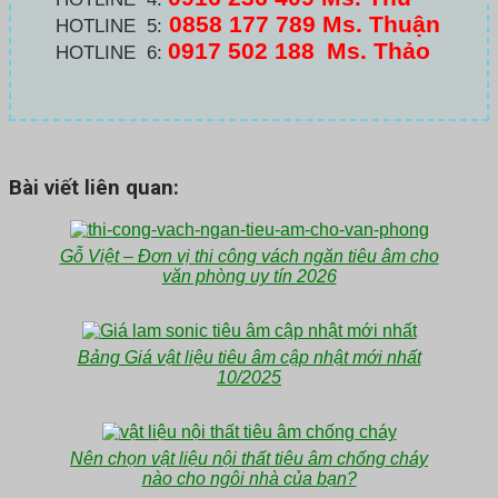
0858 177 789 Ms. Thuận
HOTLINE 5:
0917 502 188
Ms. Thảo
HOTLINE 6:
Bài viết liên quan:
Gỗ Việt – Đơn vị thi công vách ngăn tiêu âm cho
văn phòng uy tín 2026
Bảng Giá vật liệu tiêu âm cập nhật mới nhất
10/2025
Nên chọn vật liệu nội thất tiêu âm chống cháy
nào cho ngôi nhà của bạn?