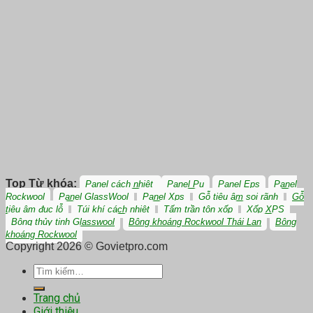
Top Từ khóa:
Panel cách nhiệt
Panel Pu
Panel Eps
Panel
Rockwool
Panel GlassWool
Panel Xps
Gỗ tiêu âm soi rãnh
Gỗ
tiêu âm đục lỗ
Túi khí cách nhiệt
Tấm trần tôn xốp
Xốp XPS
Bông thủy tinh Glasswool
Bông khoáng Rockwool Thái Lan
Bông
khoáng Rockwool
Copyright 2026 © Govietpro.com
Tìm
kiếm:
Trang chủ
Giới thiệu