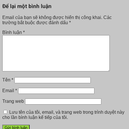
Để lại một bình luận
Email của bạn sẽ không được hiển thị công khai.
Các
trường bắt buộc được đánh dấu
*
Bình luận
*
Tên
*
Email
*
Trang web
Lưu tên của tôi, email, và trang web trong trình duyệt này
cho lần bình luận kế tiếp của tôi.