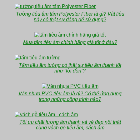
Tường tiêu âm tấm Polyester Fiber là gì? Vật liệu
này có thật sự đáng để sử dụng?
Mua tấm tiêu âm chính hãng giá tốt ở đâu?
Tấm tiêu âm tường có thật sự tiêu âm thanh tốt
như “lời đồn”?
Ván nhựa PVC tiêu âm là gì? Có thể ứng dụng
trong những công trình nào?
Tối ưu chất lượng âm thanh và vẻ đẹp nội thất
cùng vách gỗ tiêu âm, cách âm