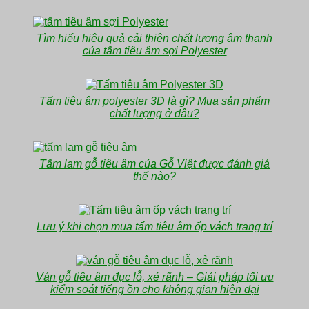
Tìm hiểu hiệu quả cải thiện chất lượng âm thanh
của tấm tiêu âm sợi Polyester
Tấm tiêu âm polyester 3D là gì? Mua sản phẩm
chất lượng ở đâu?
Tấm lam gỗ tiêu âm của Gỗ Việt được đánh giá
thế nào?
Lưu ý khi chọn mua tấm tiêu âm ốp vách trang trí
Ván gỗ tiêu âm đục lỗ, xẻ rãnh – Giải pháp tối ưu
kiểm soát tiếng ồn cho không gian hiện đại