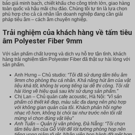
báo giá minh bạch, chiết khấu cho công trình lớn, giao hàng
toàn quốc và hậu mãi chu đáo. Chúng tôi tự tin là lựa chọn
phù hợp cho cả cá nhân lẫn doanh nghiệp đang cần giải
pháp tiêu âm – cách âm chuyên nghiệp.
Trải nghiệm của khách hàng về tấm tiêu
âm Polyester Fiber 9mm
Với sản phẩm chất lượng và dịch vụ hỗ trợ tận tình, khách
hàng trải nghiệm tấm Polyester Fiber đã thật sự hài lòng với
sản phẩm.
Anh Hưng – Chủ studio:
“Tôi đã sử dụng tấm tiêu âm
9mm cho phòng thu cá nhân. Khả năng hút âm của vật
liệu khá tốt, không bị vọng tiếng lại dễ thi công. Tôi rất
hài lòng về hiệu quả sau khi sử dụng sản phẩm.”
Chị Lan – Chủ quán cafe acoustic, Hà Nội:
“Vì sản
phẩm có thiết kế đẹp, màu sắc đa dạng nên phù hợp
với không gian quán của tôi. Khách phản hồi nghe
nhạc rõ hơn, không bị chói tai như trước nên tôi rất
mừng vì chọn đúng vật liệu”
Anh Tuấn – Quản lý văn phòng, Đà Nẵng: “Tôi chọn
tấm tiêu âm của Gỗ Việt để lót tường phòng họp nên
tiếng vọng giảm rõ rệt. Nhân viên họp hành đỡ mệt hơn