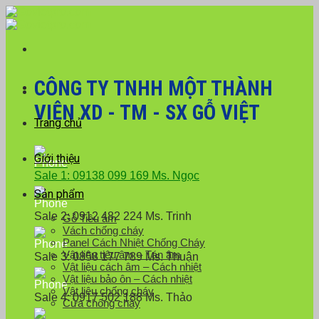
Skip
Với đơn hàng số lượng lớn, Quý khách hàng vui
to
lòng liên hệ hotline 0916 099 169 để được hỗ trợ
Close
content
giá tốt nhất.
CÔNG TY TNHH MỘT THÀNH
VIÊN XD - TM - SX GỖ VIỆT
Trang chủ
Giới thiệu
Sale 1: 09138 099 169 Ms. Ngọc
Sản phẩm
Sale 2: 0912 482 224 Ms. Trinh
Gỗ Tiêu âm
Vách chống cháy
Panel Cách Nhiệt Chống Cháy
Vật liệu tiêu âm – Tán âm
Sale 3: 0858 177 789 Ms. Thuận
Vật liệu cách âm – Cách nhiệt
Vật liệu bảo ôn – Cách nhiệt
Vật liệu chống cháy
Sale 4: 0917 502 188 Ms. Thảo
Cửa chống cháy