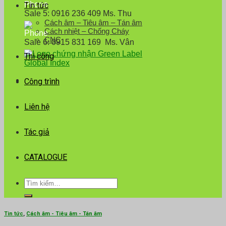
Tin tức
Sale 5: 0916 236 409 Ms. Thu
Cách âm – Tiêu âm – Tán âm
Cách nhiệt – Chống Cháy
CNC
Sale 6: 0915 831 169 Ms. Vân
Thi công
Công trình
Liên hệ
Tác giả
CATALOGUE
Tìm
kiếm:
Tin tức
,
Cách âm - Tiêu âm - Tán âm