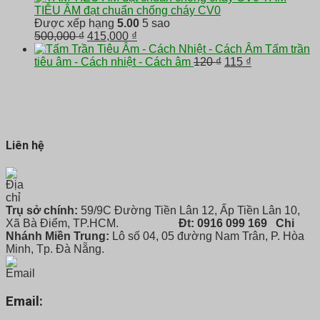
là:
tại
TIÊU ÂM đạt chuẩn chống cháy CV0
100 ₫.
là:
Được xếp hạng
5.00
5 sao
85 ₫.
Giá
Giá
500,000
₫
415,000
₫
gốc
hiện
Tấm trần
là:
tại
Giá
Giá
tiêu âm - Cách nhiệt - Cách âm
120
₫
115
₫
500,000 ₫.
là:
gốc
hiện
415,000 ₫.
là:
tại
120 ₫.
là:
115 ₫.
Liên hệ
Trụ sở chính:
59/9C Đường Tiền Lân 12, Ấp Tiền Lân 10,
Xã Bà Điểm, TP.HCM.
Đt: 0916 099 169
Chi
Nhánh Miền Trung:
Lô số 04, 05 đường Nam Trân, P. Hòa
Minh, Tp. Đà Nẵng.
Email: