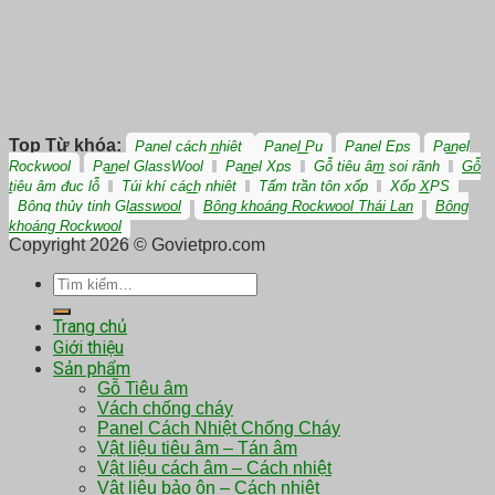
Top Từ khóa:
Panel cách nhiệt
Panel Pu
Panel Eps
Panel
Rockwool
Panel GlassWool
Panel Xps
Gỗ tiêu âm soi rãnh
Gỗ
tiêu âm đục lỗ
Túi khí cách nhiệt
Tấm trần tôn xốp
Xốp XPS
Bông thủy tinh Glasswool
Bông khoáng Rockwool Thái Lan
Bông
khoáng Rockwool
Copyright 2026 © Govietpro.com
Tìm
kiếm:
Trang chủ
Giới thiệu
Sản phẩm
Gỗ Tiêu âm
Vách chống cháy
Panel Cách Nhiệt Chống Cháy
Vật liệu tiêu âm – Tán âm
Vật liệu cách âm – Cách nhiệt
Vật liệu bảo ôn – Cách nhiệt