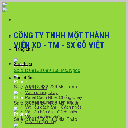
Skip
Với đơn hàng số lượng lớn, Quý khách hàng vui
to
lòng liên hệ hotline 0916 099 169 để được hỗ trợ
Close
content
giá tốt nhất.
CÔNG TY TNHH MỘT THÀNH
VIÊN XD - TM - SX GỖ VIỆT
Trang chủ
Giới thiệu
Sale 1: 09138 099 169 Ms. Ngọc
Sản phẩm
Sale 2: 0912 482 224 Ms. Trinh
Gỗ Tiêu âm
Vách chống cháy
Panel Cách Nhiệt Chống Cháy
Vật liệu tiêu âm – Tán âm
Sale 3: 0858 177 789 Ms. Thuận
Vật liệu cách âm – Cách nhiệt
Vật liệu bảo ôn – Cách nhiệt
Vật liệu chống cháy
Sale 4: 0917 502 188 Ms. Thảo
Cửa chống cháy