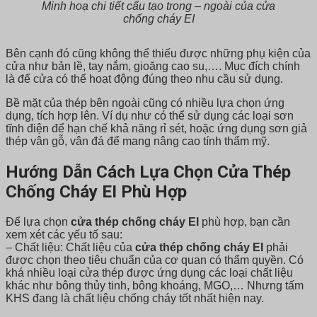
Minh hoạ chi tiết cấu tạo trong – ngoài của cửa
chống cháy EI
Bên cạnh đó cũng không thể thiếu được những phụ kiện của
cửa như bản lề, tay nắm, gioăng cao su,…. Mục đích chính
là để cửa có thể hoạt động đúng theo nhu cầu sử dụng.
Bề mặt của thép bên ngoài cũng có nhiều lựa chọn ứng
dụng, tích hợp lên. Ví dụ như có thể sử dụng các loại sơn
tĩnh điện để hạn chế khả năng rỉ sét, hoặc ứng dụng sơn giả
thép vân gỗ, vân đá để mang nâng cao tính thẩm mỹ.
Hướng Dẫn Cách Lựa Chọn Cửa Thép
Chống Cháy EI Phù Hợp
Để lựa chọn
cửa thép chống cháy EI
phù hợp, bạn cần
xem xét các yếu tố sau:
– Chất liệu: Chất liệu của
cửa thép chống cháy EI
phải
được chọn theo tiêu chuẩn của cơ quan có thẩm quyền. Có
khá nhiều loại cửa thép được ứng dụng các loại chất liệu
khác như bông thủy tinh, bông khoáng, MGO,… Nhưng tấm
KHS đang là chất liệu chống cháy tốt nhất hiện nay.