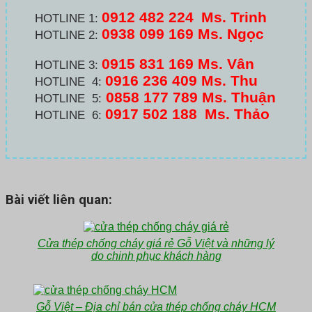
0912 482 224
Ms. Trinh
HOTLINE 1:
0938 099 169 Ms. Ngọc
HOTLINE 2:
0915 831 169 Ms. Vân
HOTLINE 3:
0916 236 409
Ms. Thu
HOTLINE 4:
0858 177 789 Ms. Thuận
HOTLINE 5:
0917 502 188
Ms. Thảo
HOTLINE 6:
Bài viết liên quan:
Cửa thép chống cháy giá rẻ Gỗ Việt và những lý
do chinh phục khách hàng
Gỗ Việt – Địa chỉ bán cửa thép chống cháy HCM