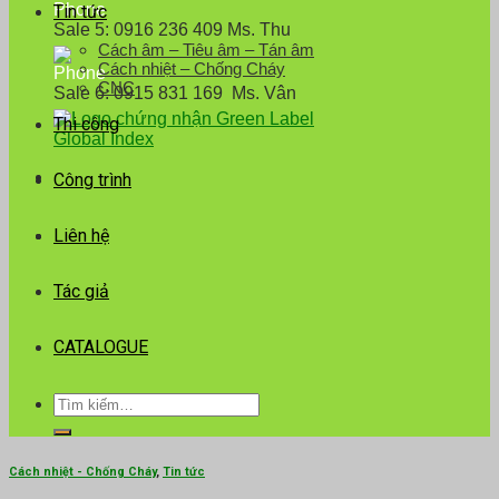
Tin tức
Sale 5: 0916 236 409 Ms. Thu
Cách âm – Tiêu âm – Tán âm
Cách nhiệt – Chống Cháy
CNC
Sale 6: 0915 831 169 Ms. Vân
Thi công
Công trình
Liên hệ
Tác giả
CATALOGUE
Tìm
kiếm:
Cách nhiệt - Chống Cháy
,
Tin tức