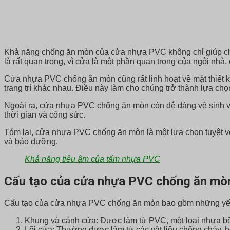
Khả năng chống ăn mòn của cửa nhựa PVC không chỉ giúp chú
là rất quan trọng, vì cửa là một phần quan trọng của ngôi nh
Cửa nhựa PVC chống ăn mòn cũng rất linh hoạt về mặt thiết k
trang trí khác nhau. Điều này làm cho chúng trở thành lựa ch
Ngoài ra, cửa nhựa PVC chống ăn mòn còn dễ dàng vệ sinh và 
thời gian và công sức.
Tóm lại, cửa nhựa PVC chống ăn mòn là một lựa chọn tuyệt vời 
và bảo dưỡng.
Khả năng tiêu âm của tấm nhựa PVC
Cấu tạo của cửa nhựa PVC chống ăn mò
Cấu tạo của cửa nhựa PVC chống ăn mòn bao gồm những yếu
Khung và cánh cửa: Được làm từ PVC, một loại nhựa bề
Lõi cửa: Thường được làm từ các vật liệu chống cháy, h