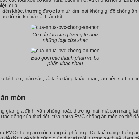
hiệu quả.
ụ kiện khác, thường được làm từ kim loại không gỉ để chống ăn
o độ kín khí và cách âm tốt.
Có cấu tạo cũng tương tự như
những loại cửa khác
Bao gồm các thành phần và bộ
phận khác nhau
ích cỡ, màu sắc, và kiểu dáng khác nhau, tạo nên sự linh hoạt
 ăn mòn
gian gia đình, văn phòng hoặc thương mại, mà còn mang lại n
hịu tác động của thời tiết, cửa nhựa PVC chống ăn mòn có thể đá
ựa PVC chống ăn mòn cũng rất phù hợp. Do khả năng chống ăn 
dễ dàng vệ sinh cũng giúp duy trì môi trường sạch sẽ, đảm bảo