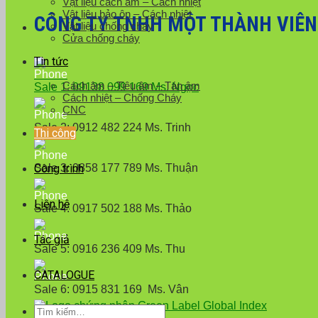
Vật liệu cách âm – Cách nhiệt
Vật liệu bảo ôn – Cách nhiệt
CÔNG TY TNHH MỘT THÀNH VIÊN X
Vật liệu chống cháy
Cửa chống cháy
Tin tức
Cách âm – Tiêu âm – Tán âm
Sale 1: 09138 099 169 Ms. Ngọc
Cách nhiệt – Chống Cháy
CNC
Sale 2: 0912 482 224 Ms. Trinh
Thi công
Sale 3: 0858 177 789 Ms. Thuận
Công trình
Liên hệ
Sale 4: 0917 502 188 Ms. Thảo
Tác giả
Sale 5: 0916 236 409 Ms. Thu
CATALOGUE
Sale 6: 0915 831 169 Ms. Vân
Tìm