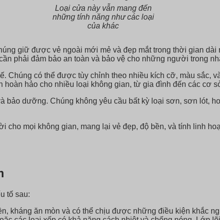
Loại cửa này vẫn mang đến
những tính năng như các loại
của khác
ng giữ được vẻ ngoài mới mẻ và đẹp mắt trong thời gian dài 
à, cần phải đảm bảo an toàn và bảo vệ cho những người trong nh
ế. Chúng có thể được tùy chỉnh theo nhiều kích cỡ, màu sắc, 
ọn hoàn hảo cho nhiều loại không gian, từ gia đình đến các cơ 
bảo dưỡng. Chúng không yêu cầu bất kỳ loại sơn, sơn lót, hoặc
cho mọi không gian, mang lại vẻ đẹp, độ bền, và tính linh hoạt 
n
 tố sau:
n, kháng ăn mòn và có thể chịu được những điều kiện khắc ngh
oặc các loại xốp có khả năng cách nhiệt và chống nóng. Lớp l