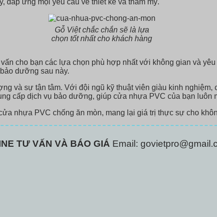
ry, đáp ứng mọi yêu cầu về thiết kế và thẩm mỹ.
Gỗ Việt chắc chắn sẽ là lựa
chọn tốt nhất cho khách hàng
tư vấn cho bạn các lựa chọn phù hợp nhất với không gian và yêu 
à bảo dưỡng sau này.
ượng và sự tận tâm. Với đội ngũ kỹ thuật viên giàu kinh nghiệm
ung cấp dịch vụ bảo dưỡng, giúp cửa nhựa PVC của bạn luôn mớ
ặt cửa nhựa PVC chống ăn mòn, mang lại giá trị thực sự cho khô
INE TƯ VẤN VÀ BÁO GIÁ
Email: govietpro@gmail.