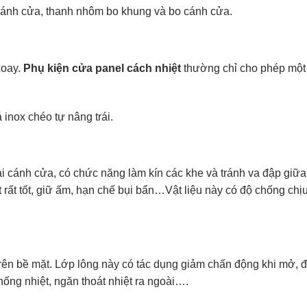
cánh cửa, thanh nhôm bo khung và bo cánh cửa.
xoay.
Phụ kiện cửa panel cách nhiệt
thường chỉ cho phép một
á inox chéo tự nâng trái.
ại cánh cửa, có chức năng làm kín các khe và tránh va đập giữ
 rất tốt, giữ ấm, hạn chế bụi bẩn…Vật liệu này có độ chống chịu
rên bề mặt. Lớp lông này có tác dụng giảm chấn động khi mở, 
ống nhiệt, ngăn thoát nhiệt ra ngoài….