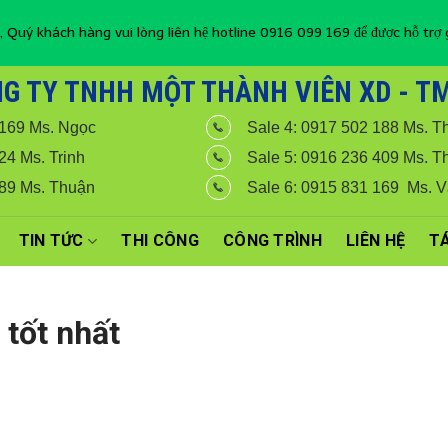
, Quý khách hàng vui lòng liên hệ hotline 0916 099 169 để được hỗ trợ g
G TY TNHH MỘT THÀNH VIÊN XD - TM 
 169 Ms. Ngọc
Sale 4: 0917 502 188 Ms. T
24 Ms. Trinh
Sale 5: 0916 236 409 Ms. T
789 Ms. Thuận
Sale 6: 0915 831 169 Ms. 
TIN TỨC
THI CÔNG
CÔNG TRÌNH
LIÊN HỆ
TÁ
 tốt nhất