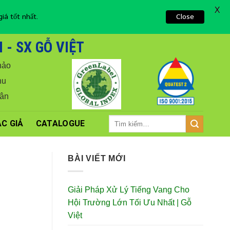
X
iá tốt nhất.
Close
- SX GỖ VIỆT
hảo
hu
Vân
Tìm
C GIẢ
CATALOGUE
kiếm:
BÀI VIẾT MỚI
Giải Pháp Xử Lý Tiếng Vang Cho
Hội Trường Lớn Tối Ưu Nhất | Gỗ
Việt