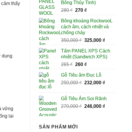
Bông Thủy Tinh)
g cảm thấy
170 ₫.
là:
Giá
Giá
280
₫
270
₫
161 ₫.
gốc
hiện
Bông khoáng RockwooL
là:
tại
cách âm, cách nhiệt và
280 ₫.
là:
chống cháy
270 ₫.
Giá
Giá
350,000
₫
325,000
₫
gốc
hiện
Tấm PANEL XPS Cách
là:
tại
ử dụng
nhiệt (Sandwich XPS)
350,000 ₫.
là:
Giá
Giá
265
₫
260
₫
325,000 ₫.
gốc
hiện
Gỗ Tiêu âm Đục Lỗ
là:
tại
Giá
Giá
250,000
265 ₫.
₫
232,000
là:
₫
gốc
hiện
260 ₫.
là:
tại
Gỗ Tiêu Âm Soi Rãnh
250,000 ₫.
là:
Giá
Giá
270,000
₫
246,000
₫
232,000 ₫.
à vững
gốc
hiện
ống lại
là:
tại
270,000 ₫.
là:
SẢN PHẨM MỚI
246,000 ₫.