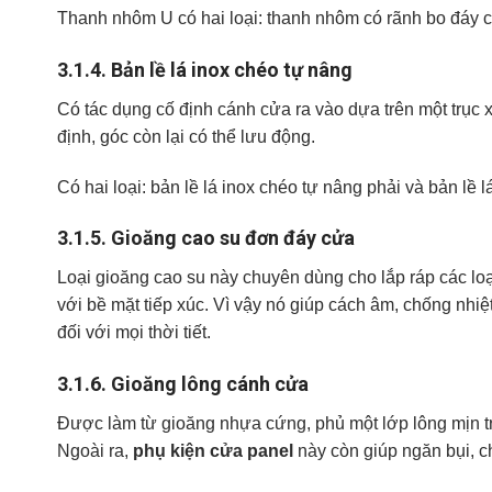
Thanh nhôm U có hai loại: thanh nhôm có rãnh bo đáy 
3.1.4.
Bản lề lá inox chéo tự nâng
Có tác dụng cố định cánh cửa ra vào dựa trên một trục 
định, góc còn lại có thể lưu động.
Có hai loại: bản lề lá inox chéo tự nâng phải và bản lề l
3.1.5.
Gioăng cao su đơn đáy cửa
Loại gioăng cao su này chuyên dùng cho lắp ráp các lo
với bề mặt tiếp xúc. Vì vậy nó giúp cách âm, chống nhiệt
đối với mọi thời tiết.
3.1.6.
Gioăng lông cánh cửa
Được làm từ gioăng nhựa cứng, phủ một lớp lông mịn t
Ngoài ra,
phụ kiện cửa panel
này còn giúp ngăn bụi, ch