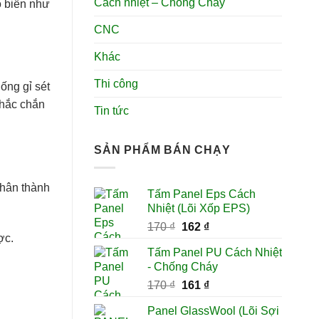
Cách nhiệt – Chống Cháy
 biến như
CNC
Khác
Thi công
ống gỉ sét
chắc chắn
Tin tức
SẢN PHẨM BÁN CHẠY
phân thành
Tấm Panel Eps Cách
Nhiệt (Lõi Xốp EPS)
Giá
Giá
170
₫
162
₫
ợc.
gốc
hiện
Tấm Panel PU Cách Nhiệt
là:
tại
- Chống Cháy
170 ₫.
là:
Giá
Giá
170
₫
161
₫
162 ₫.
gốc
hiện
Panel GlassWool (Lõi Sợi
là:
tại