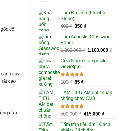
Tấm Đá Dẻo (Flexible
Stone)
Giá
Giá
400
₫
350
₫
 góc cố
gốc
hiện
Tấm Acoustic Glasswool
là:
tại
Panel
400 ₫.
là:
Giá
Giá
1,200,000
₫
1,100,000
₫
350 ₫.
gốc
hiện
Cửa Nhựa Composite
là:
tại
Govietpro
1,200,000 ₫.
là:
a cánh cửa
1,100,000
 rất cao
Được xếp
Giá
Giá
100
₫
85
₫
hạng
5.00
gốc
hiện
5 sao
TẤM TIÊU ÂM đạt chuẩn
là:
tại
chống cháy CV0
100 ₫.
là:
85 ₫.
đóng cửa.
Được xếp
Giá
Giá
500,000
₫
415,000
₫
hạng
5.00
gốc
hiện
5 sao
Tấm trần tiêu âm - Cách
là:
tại
nhiệt - Cách âm