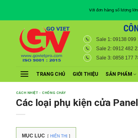
Với đơn hàng số lượng lớn
Skip
CÔN
to
Sale 1: 09138 099
content
Sale 2: 0912 482 2
Sale 3: 0858 177 
TRANG CHỦ
GIỚI THIỆU
SẢN PHẨM
CÁCH NHIỆT - CHỐNG CHÁY
Các loại phụ kiện cửa Panel
MỤC LỤC
HIỂN THỊ