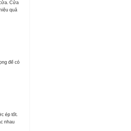
 cửa. Cửa
 hiệu quả
rọng để có
c ép tốt.
ác nhau