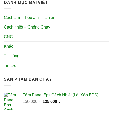
DANH MỤC BÀI VIẾT
Cách âm – Tiêu âm – Tán âm
Cách nhiệt – Chống Cháy
CNC
Khác
Thi công
Tin tức
SẢN PHẨM BÁN CHẠY
Tấm Panel Eps Cách Nhiệt (Lõi Xốp EPS)
Giá
Giá
150,000
₫
135,000
₫
gốc
hiện
là:
tại