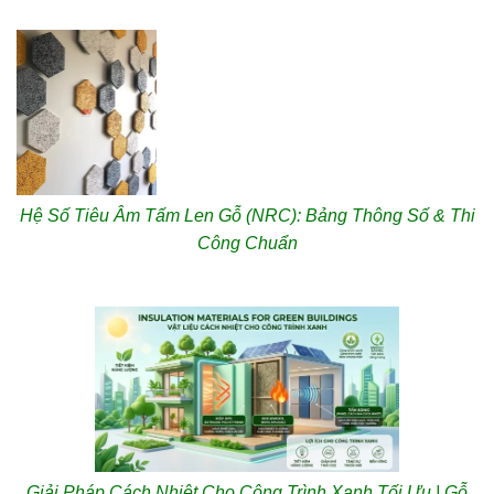
Hệ Số Tiêu Âm Tấm Len Gỗ (NRC): Bảng Thông Số & Thi
Công Chuẩn
Giải Pháp Cách Nhiệt Cho Công Trình Xanh Tối Ưu | Gỗ