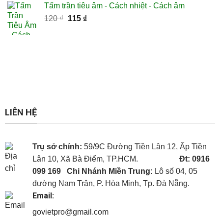
5 sao
Tấm trần tiêu âm - Cách nhiệt - Cách âm
là:
tại
Giá
Giá
120
₫
115
500,000 ₫.
₫
là:
gốc
hiện
415,000 ₫.
là:
tại
120 ₫.
là:
115 ₫.
LIÊN HỆ
Trụ sở chính:
59/9C Đường Tiền Lân 12, Ấp Tiền
Lân 10, Xã Bà Điểm, TP.HCM.
Đt: 0916
099 169
Chi Nhánh Miền Trung:
Lô số 04, 05
đường Nam Trân, P. Hòa Minh, Tp. Đà Nẵng.
Email:
govietpro@gmail.com
Panel cách nhiệt
Panel cách nhiệt
Panel cách nhiệt