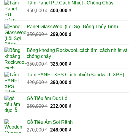
Tấm Panel PU Cách Nhiệt - Chống Cháy
150,000 ₫.
là:
Giá
Giá
450,000
₫
400,000
₫
135,000 ₫.
gốc
hiện
là:
tại
Panel GlassWool (Lõi Sợi Bông Thủy Tinh)
450,000 ₫.
là:
Giá
Giá
350,000
₫
299,000
₫
400,000 ₫.
gốc
hiện
là:
tại
Bông khoáng RockwooL cách âm, cách nhiệt và
350,000 ₫.
là:
chống cháy
299,000 ₫.
Giá
Giá
350,000
₫
325,000
₫
gốc
hiện
Tấm PANEL XPS Cách nhiệt (Sandwich XPS)
là:
tại
Giá
Giá
420,000
₫
350,000 ₫.
390,000
₫
là:
gốc
hiện
325,000 ₫.
là:
tại
Gỗ Tiêu âm Đục Lỗ
420,000 ₫.
là:
Giá
Giá
250,000
₫
232,000
₫
390,000 ₫.
gốc
hiện
là:
tại
Gỗ Tiêu Âm Soi Rãnh
250,000 ₫.
là:
Giá
Giá
270,000
₫
246,000
₫
232,000 ₫.