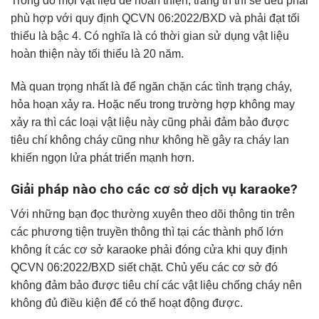
Trong đó mọi vật liệu để hoàn thiện, trang trí thì sẽ đều phải
phù hợp với quy định QCVN 06:2022/BXD và phải đạt tối
thiểu là bậc 4. Có nghĩa là có thời gian sử dụng vật liệu
hoàn thiện này tối thiểu là 20 năm.
Mà quan trọng nhất là để ngăn chặn các tình trạng cháy,
hỏa hoạn xảy ra. Hoặc nếu trong trường hợp không may
xảy ra thì các loại vật liệu này cũng phải đảm bảo được
tiêu chí không cháy cũng như không hề gây ra cháy lan
khiến ngọn lửa phát triển mạnh hơn.
Giải pháp nào cho các cơ sở dịch vụ karaoke?
Với những bạn đọc thường xuyên theo dõi thông tin trên
các phương tiện truyền thông thì tại các thành phố lớn
không ít các cơ sở karaoke phải đóng cửa khi quy định
QCVN 06:2022/BXD siết chặt. Chủ yếu các cơ sở đó
không đảm bảo được tiêu chí các vật liệu chống cháy nên
không đủ điều kiện để có thể hoạt động được.