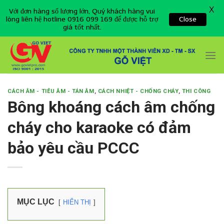
X
Với đơn hàng số lượng lớn, Quý khách hàng vui
lòng liên hệ hotline 0916 099 169 để được hỗ trợ
Close
giá tốt nhất.
Skip
to
content
CÁCH ÂM - TIÊU ÂM - TÁN ÂM
,
CÁCH NHIỆT - CHỐNG CHÁY
,
THI CÔNG
Bông khoáng cách âm chống
cháy cho karaoke có đảm
bảo yêu cầu PCCC
MỤC LỤC
HIỂN THỊ