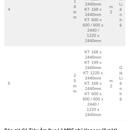
1
2440mm
Li
8
m
4
KT: 168 x
ê
m
2
2440mm
n
m
KT: 600 x
h
600 / 600 x
ệ
2440 /
1220 x
2440mm
KT: 168 x
2440mm
KT: 199 x
2440mm
G
KT: 1220 x
iá
2
2440mm
Li
5
m
5
KT: 168 x
ê
m
2
2440mm
n
m
KT: 600 x
h
600 / 600 x
ệ
2440 /
1220 x
2440mm