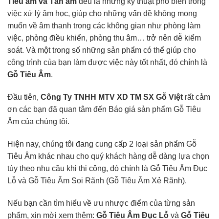
Tiêu âm và Tán âm
đều là những kỹ thuật phổ biến trong
việc xử lý âm học, giúp cho những vấn đề không mong
muốn về âm thanh trong các không gian như phòng làm
việc, phòng điều khiển, phòng thu âm… trở nên dễ kiểm
soát. Và một trong số những sản phẩm có thể giúp cho
công trình của bạn làm được việc này tốt nhất, đó chính là
Gỗ Tiêu Âm
.
Đầu tiên,
Công Ty TNHH MTV XD TM SX Gỗ Việt
rất cảm
ơn các bạn đã quan tâm đến Báo giá sản phẩm Gỗ Tiêu
Âm của chúng tôi.
Hiện nay, chúng tôi đang cung cấp 2 loại sản phẩm Gỗ
Tiêu Âm khác nhau cho quý khách hàng dễ dàng lựa chọn
tùy theo nhu cầu khi thi công, đó chính là Gỗ Tiêu Âm Đục
Lỗ và Gỗ Tiêu Âm Soi Rãnh (Gỗ Tiêu Âm Xẻ Rãnh).
Nếu bạn cần tìm hiểu về ưu nhược điểm của từng sản
phẩm, xin mời xem thêm:
Gỗ Tiêu Âm Đục Lỗ
và
Gỗ Tiêu