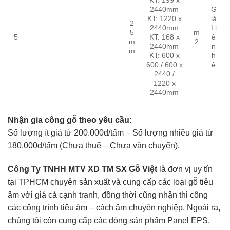
2440mm
G
KT: 1220 x
iá
2
2440mm
Li
5
m
5
KT: 168 x
ê
m
2
2440mm
n
m
KT: 600 x
h
600 / 600 x
ệ
2440 /
1220 x
2440mm
Nhận gia công gỗ theo yêu cầu:
Số lượng ít giá từ 200.000đ/tấm – Số lượng nhiều giá từ
180.000đ/tấm (Chưa thuế – Chưa vận chuyển).
Công Ty TNHH MTV XD TM SX Gỗ Việt
là đơn vị uy tín
tại TPHCM chuyên sản xuất và cung cấp các loại gỗ tiêu
âm với giá cả cạnh tranh, đồng thời cũng nhận thi công
các công trình tiêu âm – cách âm chuyên nghiệp. Ngoài ra,
chúng tôi còn cung cấp các dòng sản phẩm Panel EPS,