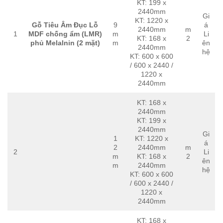
KT: 199 x
2440mm
Gi
KT: 1220 x
Gỗ Tiêu Âm Đục Lỗ
9
á
2440mm
m
1
MDF chống ẩm (LMR)
m
Li
KT: 168 x
2
phủ Melalnin (2 mặt)
m
ên
2440mm
hệ
KT: 600 x 600
/ 600 x 2440 /
1220 x
2440mm
KT: 168 x
2440mm
KT: 199 x
2440mm
Gi
1
KT: 1220 x
á
2
2440mm
m
2
Li
m
KT: 168 x
2
ên
m
2440mm
hệ
KT: 600 x 600
/ 600 x 2440 /
1220 x
2440mm
KT: 168 x