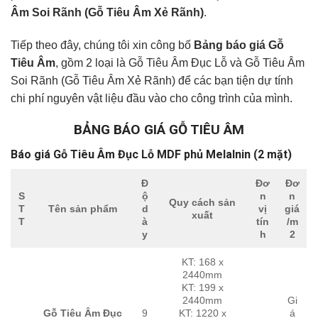
Âm Soi Rãnh (Gỗ Tiêu Âm Xẻ Rãnh)
.
Tiếp theo đây, chúng tôi xin công bố
Bảng báo giá Gỗ
Tiêu Âm
, gồm 2 loại là Gỗ Tiêu Âm Đục Lỗ và Gỗ Tiêu Âm
Soi Rãnh (Gỗ Tiêu Âm Xẻ Rãnh) để các bạn tiện dự tính
chi phí nguyên vật liệu đầu vào cho công trình của mình.
BẢNG BÁO GIÁ GỖ TIÊU ÂM
Báo giá Gỗ Tiêu Âm Đục Lỗ MDF phủ Melalnin (2 mặt)
Đ
Đơ
Đơ
S
ộ
n
n
Quy cách sản
T
Tên sản phẩm
d
vị
giá
xuất
T
à
tín
/m
y
h
2
KT: 168 x
2440mm
KT: 199 x
2440mm
Gi
Gỗ Tiêu Âm Đục
9
KT: 1220 x
á