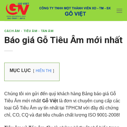
Skip
Với đơn hàng số lượng lớn, Quý khách hàng vui
to
lòng liên hệ hotline 0916 099 169 để được hỗ trợ
Close
giá tốt nhất.
content
CÁCH ÂM - TIÊU ÂM - TÁN ÂM
Báo giá Gỗ Tiêu Âm mới nhất
MỤC LỤC
HIỂN THỊ
Chúng tôi xin gửi đến quý khách hàng Bảng báo giá Gỗ
Tiêu Âm mới nhất!
Gỗ Việt
là đơn vị chuyên cung cấp các
loại Gỗ Tiêu Âm uy tín nhất tại TPHCM với đầy đủ chứng
chỉ, CO, CQ và đạt tiêu chuẩn chất lượng ISO 9001-2008!