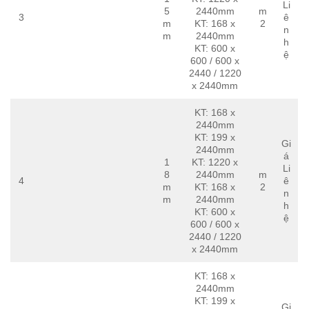
Li
5
2440mm
m
3
ê
m
KT: 168 x
2
n
m
2440mm
h
KT: 600 x
ệ
600 / 600 x
2440 / 1220
x 2440mm
KT: 168 x
2440mm
KT: 199 x
Gi
2440mm
á
1
KT: 1220 x
Li
8
2440mm
m
4
ê
m
KT: 168 x
2
n
m
2440mm
h
KT: 600 x
ệ
600 / 600 x
2440 / 1220
x 2440mm
KT: 168 x
2440mm
KT: 199 x
Gi