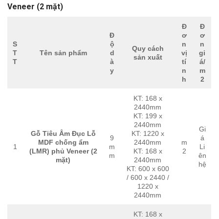
Veneer (2 mặt)
Đ
Đ
Đ
ơ
ơ
S
ộ
n
n
Quy cách
T
Tên sản phẩm
d
vị
gi
sản xuất
T
à
tí
á/
y
n
m
h
2
KT: 168 x
2440mm
KT: 199 x
2440mm
Gi
Gỗ Tiêu Âm Đục Lỗ
KT: 1220 x
9
á
MDF chống ẩm
2440mm
m
1
m
Li
(LMR) phủ Veneer (2
KT: 168 x
2
m
ên
mặt)
2440mm
hệ
KT: 600 x 600
/ 600 x 2440 /
1220 x
2440mm
KT: 168 x