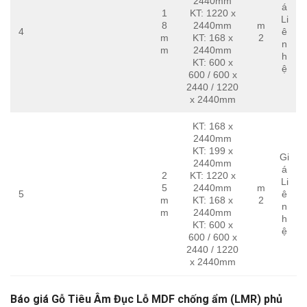
2440mm
á
1
KT: 1220 x
Li
8
2440mm
m
4
ê
m
KT: 168 x
2
n
m
2440mm
h
KT: 600 x
ệ
600 / 600 x
2440 / 1220
x 2440mm
KT: 168 x
2440mm
KT: 199 x
Gi
2440mm
á
2
KT: 1220 x
Li
5
2440mm
m
5
ê
m
KT: 168 x
2
n
m
2440mm
h
KT: 600 x
ệ
600 / 600 x
2440 / 1220
x 2440mm
Báo giá Gỗ Tiêu Âm Đục Lỗ MDF chống ẩm (LMR) phủ