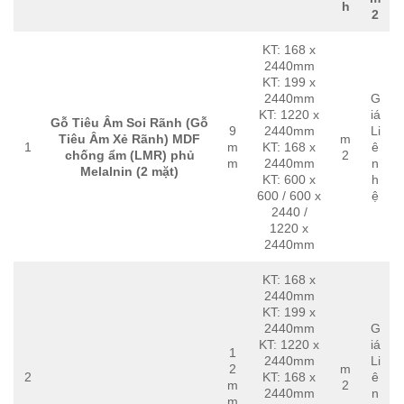
h
2
KT: 168 x
2440mm
KT: 199 x
2440mm
G
KT: 1220 x
iá
Gỗ Tiêu Âm Soi Rãnh (Gỗ
9
2440mm
Li
Tiêu Âm Xẻ Rãnh) MDF
m
1
m
KT: 168 x
ê
chống ẩm (LMR) phủ
2
m
2440mm
n
Melalnin (2 mặt)
KT: 600 x
h
600 / 600 x
ệ
2440 /
1220 x
2440mm
KT: 168 x
2440mm
KT: 199 x
2440mm
G
KT: 1220 x
iá
1
2440mm
Li
2
m
2
KT: 168 x
ê
m
2
2440mm
n
m