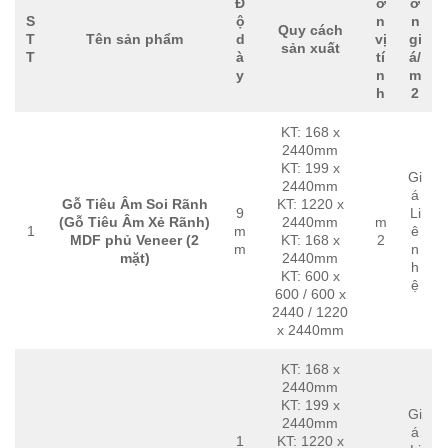
Đ
ơ
ơ
S
ộ
n
n
Quy cách
T
Tên sản phẩm
d
vị
gi
sản xuất
T
à
tí
á/
y
n
m
h
2
KT: 168 x
2440mm
KT: 199 x
Gi
2440mm
á
Gỗ Tiêu Âm Soi Rãnh
KT: 1220 x
9
Li
(Gỗ Tiêu Âm Xẻ Rãnh)
2440mm
m
1
m
ê
MDF phủ Veneer (2
KT: 168 x
2
m
n
mặt)
2440mm
h
KT: 600 x
ệ
600 / 600 x
2440 / 1220
x 2440mm
KT: 168 x
2440mm
KT: 199 x
Gi
2440mm
á
1
KT: 1220 x