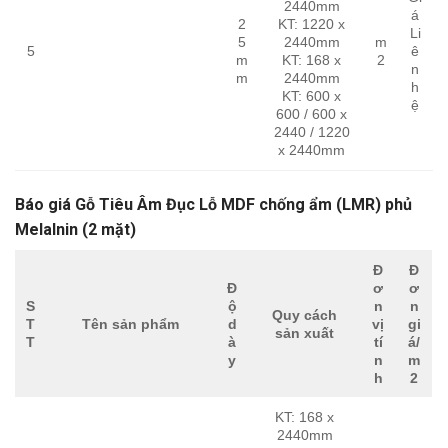
2440mm
á
2
KT: 1220 x
Li
5
2440mm
m
5
ê
m
KT: 168 x
2
n
m
2440mm
h
KT: 600 x
ệ
600 / 600 x
2440 / 1220
x 2440mm
Báo giá Gỗ Tiêu Âm Đục Lỗ MDF chống ẩm (LMR) phủ
Melalnin (2 mặt)
Đ
Đ
Đ
ơ
ơ
S
ộ
n
n
Quy cách
T
Tên sản phẩm
d
vị
gi
sản xuất
T
à
tí
á/
y
n
m
h
2
KT: 168 x
2440mm