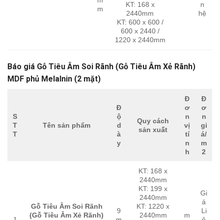
KT: 168 x
n
m
2440mm
hệ
KT: 600 x 600 /
600 x 2440 /
1220 x 2440mm
Báo giá Gỗ Tiêu Âm Soi Rãnh (Gỗ Tiêu Âm Xẻ Rãnh)
MDF phủ Melalnin (2 mặt)
Đ
Đ
Đ
ơ
ơ
S
ộ
n
n
Quy cách
T
Tên sản phẩm
d
vị
gi
sản xuất
T
à
tí
á/
y
n
m
h
2
KT: 168 x
2440mm
KT: 199 x
Gi
2440mm
á
Gỗ Tiêu Âm Soi Rãnh
KT: 1220 x
9
Li
(Gỗ Tiêu Âm Xẻ Rãnh)
2440mm
m
1
m
ê