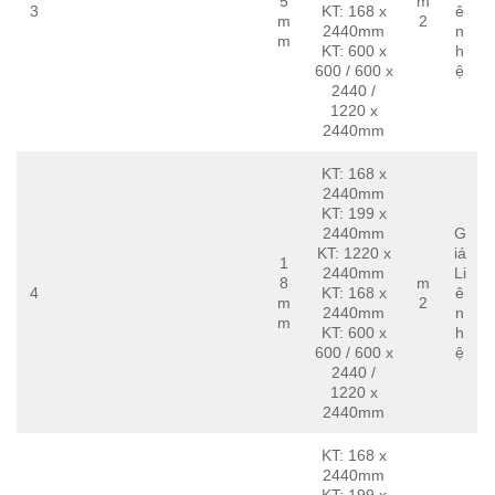
5
m
3
KT: 168 x
ê
m
2
2440mm
n
m
KT: 600 x
h
600 / 600 x
ệ
2440 /
1220 x
2440mm
KT: 168 x
2440mm
KT: 199 x
2440mm
G
KT: 1220 x
iá
1
2440mm
Li
8
m
4
KT: 168 x
ê
m
2
2440mm
n
m
KT: 600 x
h
600 / 600 x
ệ
2440 /
1220 x
2440mm
KT: 168 x
2440mm
KT: 199 x