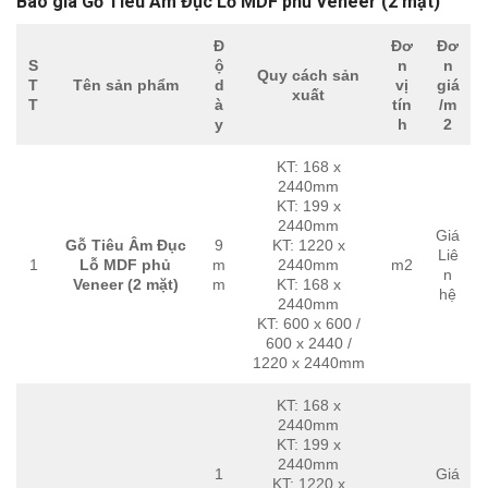
Báo giá Gỗ Tiêu Âm Đục Lỗ MDF phủ Veneer (2 mặt)
Đ
Đơ
Đơ
S
ộ
n
n
Quy cách sản
T
Tên sản phẩm
d
vị
giá
xuất
T
à
tín
/m
y
h
2
KT: 168 x
2440mm
KT: 199 x
2440mm
Giá
Gỗ Tiêu Âm Đục
9
KT: 1220 x
Liê
1
Lỗ MDF phủ
m
2440mm
m2
n
Veneer (2 mặt)
m
KT: 168 x
hệ
2440mm
KT: 600 x 600 /
600 x 2440 /
1220 x 2440mm
KT: 168 x
2440mm
KT: 199 x
2440mm
1
Giá
KT: 1220 x