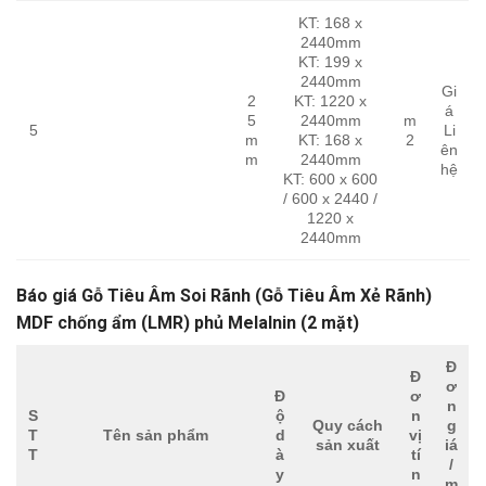
KT: 168 x
2440mm
KT: 199 x
2440mm
Gi
2
KT: 1220 x
á
5
2440mm
m
5
Li
m
KT: 168 x
2
ên
m
2440mm
hệ
KT: 600 x 600
/ 600 x 2440 /
1220 x
2440mm
Báo giá Gỗ Tiêu Âm Soi Rãnh (Gỗ Tiêu Âm Xẻ Rãnh)
MDF chống ẩm (LMR) phủ Melalnin (2 mặt)
Đ
Đ
ơ
Đ
ơ
n
S
ộ
n
Quy cách
g
T
Tên sản phẩm
d
vị
sản xuất
iá
T
à
tí
/
y
n
m