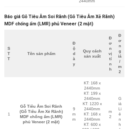
2440mm
Báo giá Gỗ Tiêu Âm Soi Rãnh (Gỗ Tiêu Âm Xẻ Rãnh)
MDF chống ẩm (LMR) phủ Veneer (2 mặt)
Đ
Đ
ơ
Đ
ơ
n
S
ộ
n
Quy cách
g
T
Tên sản phẩm
d
vị
sản xuất
iá
T
à
tí
/
y
n
m
h
2
KT: 168 x
2440mm
KT: 199 x
2440mm
G
KT: 1220 x
iá
Gỗ Tiêu Âm Soi Rãnh
9
2440mm
Li
(Gỗ Tiêu Âm Xẻ Rãnh)
m
1
m
KT: 168 x
ê
MDF chống ẩm (LMR)
2
m
2440mm
n
phủ Veneer (2 mặt)
KT: 600 x
h