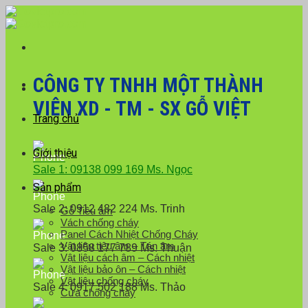
Skip
Với đơn hàng số lượng lớn, Quý khách hàng vui
to
lòng liên hệ hotline 0916 099 169 để được hỗ trợ
Close
content
giá tốt nhất.
CÔNG TY TNHH MỘT THÀNH
VIÊN XD - TM - SX GỖ VIỆT
Trang chủ
Giới thiệu
Sale 1: 09138 099 169 Ms. Ngọc
Sản phẩm
Sale 2: 0912 482 224 Ms. Trinh
Gỗ Tiêu âm
Vách chống cháy
Panel Cách Nhiệt Chống Cháy
Vật liệu tiêu âm – Tán âm
Sale 3: 0858 177 789 Ms. Thuận
Vật liệu cách âm – Cách nhiệt
Vật liệu bảo ôn – Cách nhiệt
Vật liệu chống cháy
Sale 4: 0917 502 188 Ms. Thảo
Cửa chống cháy