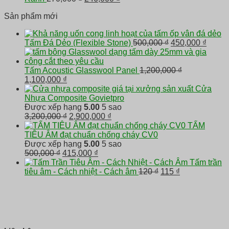
250,000 ₫.
là:
gốc
hiện
Sản phẩm mới
232,000 ₫.
là:
tại
270,000 ₫.
là:
246,000 ₫.
Giá
Giá
Tấm Đá Dẻo (Flexible Stone)
500,000
₫
450,000
₫
gốc
hiện
là:
tại
500,000 ₫.
là:
Tấm Acoustic Glasswool Panel
1,200,000
₫
Giá
Giá
450,00
1,100,000
₫
gốc
hiện
Cửa
là:
tại
Nhựa Composite Govietpro
1,200,000 ₫.
là:
Được xếp hạng
5.00
5 sao
1,100,000 ₫.
Giá
Giá
3,200,000
₫
2,900,000
₫
gốc
hiện
TẤM
là:
tại
TIÊU ÂM đạt chuẩn chống cháy CV0
3,200,000 ₫.
là:
Được xếp hạng
5.00
5 sao
Giá
Giá
2,900,000 ₫.
500,000
₫
415,000
₫
gốc
hiện
Tấm trần
là:
tại
Giá
Giá
tiêu âm - Cách nhiệt - Cách âm
120
₫
115
₫
500,000 ₫.
là:
gốc
hiện
415,000 ₫.
là:
tại
120 ₫.
là:
115 ₫.