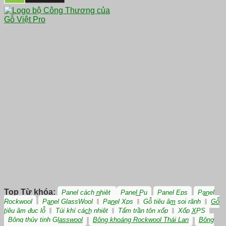
Top Từ khóa:
Panel cách nhiệt
Panel Pu
Panel Eps
Panel
Rockwool
Panel GlassWool
Panel Xps
Gỗ tiêu âm soi rãnh
Gỗ
tiêu âm đục lỗ
Túi khí cách nhiệt
Tấm trần tôn xốp
Xốp XPS
Bông thủy tinh Glasswool
Bông khoáng Rockwool Thái Lan
Bông