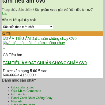
tấm tiêu âm cv0
Trang chủ
/
Sản phẩm
/
Sản phẩm được gắn thẻ “tấm tiêu âm cv0”
Lọc
Hiển thị kết quả duy nhất
-17%
+
Gỗ Tiêu âm
TẤM TIÊU ÂM ĐẠT CHUẨN CHỐNG CHÁY CV0
Được xếp hạng
5.00
5 sao
Giá
Giá
500,000
₫
415,000
₫
gốc
hiện
Danh mục sản phẩm
là:
tại
Cửa chống cháy
500,000 ₫.
là:
Cửa Nhựa Composite
415,000 ₫.
Gỗ Tiêu âm
Panel Cách Nhiệt Chống Cháy
Phụ kiện
Vách chống cháy