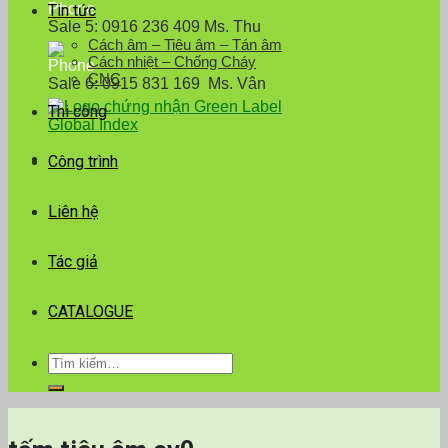
Tin tức
Sale 5: 0916 236 409 Ms. Thu
Cách âm – Tiêu âm – Tán âm
Cách nhiệt – Chống Cháy
CNC
Sale 6: 0915 831 169 Ms. Vân
Thi công
Công trình
Liên hệ
Tác giả
CATALOGUE
Tìm
kiếm: