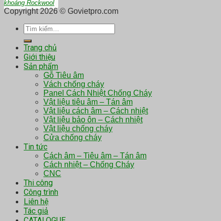
khoáng Rockwool
Copyright 2026 © Govietpro.com
Tìm
kiếm:
Trang chủ
Giới thiệu
Sản phẩm
Gỗ Tiêu âm
Vách chống cháy
Panel Cách Nhiệt Chống Cháy
Vật liệu tiêu âm – Tán âm
Vật liệu cách âm – Cách nhiệt
Vật liệu bảo ôn – Cách nhiệt
Vật liệu chống cháy
Cửa chống cháy
Tin tức
Cách âm – Tiêu âm – Tán âm
Cách nhiệt – Chống Cháy
CNC
Thi công
Công trình
Liên hệ
Tác giả
CATALOGUE