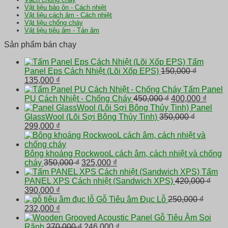
Vật liệu bảo ôn - Cách nhiệt
Vật liệu cách âm - Cách nhiệt
Vật liệu chống cháy
Vật liệu tiêu âm - Tán âm
Sản phẩm bán chạy
Tấm
Panel Eps Cách Nhiệt (Lõi Xốp EPS)
150,000
₫
Giá
Giá
135,000
₫
gốc
hiện
Tấm Panel
là:
tại
Giá
Giá
PU Cách Nhiệt - Chống Cháy
450,000
₫
400,000
₫
150,000 ₫.
là:
gốc
hiện
Panel
135,000 ₫.
là:
tại
GlassWool (Lõi Sợi Bông Thủy Tinh)
350,000
₫
Giá
Giá
450,000 ₫.
là:
299,000
₫
gốc
hiện
400,0
là:
tại
350,000 ₫.
là:
Bông khoáng RockwooL cách âm, cách nhiệt và chống
299,000 ₫.
Giá
Giá
cháy
350,000
₫
325,000
₫
gốc
hiện
Tấm
là:
tại
PANEL XPS Cách nhiệt (Sandwich XPS)
420,000
₫
Giá
Giá
350,000 ₫.
là:
390,000
₫
gốc
hiện
325,000 ₫.
Gỗ Tiêu âm Đục Lỗ
250,000
₫
là:
Giá
tại
Giá
232,000
₫
420,000 ₫.
gốc
là:
hiện
Gỗ Tiêu Âm Soi
là:
390,000 ₫.
tại
Giá
Giá
Rãnh
270,000
₫
246,000
₫