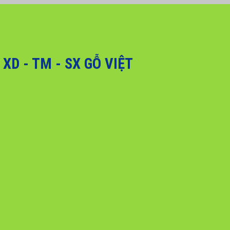
, Quý khách hàng vui lòng liên hệ hotline 0916 099 169 để được hỗ trợ g
D - TM - SX GỖ VIỆT