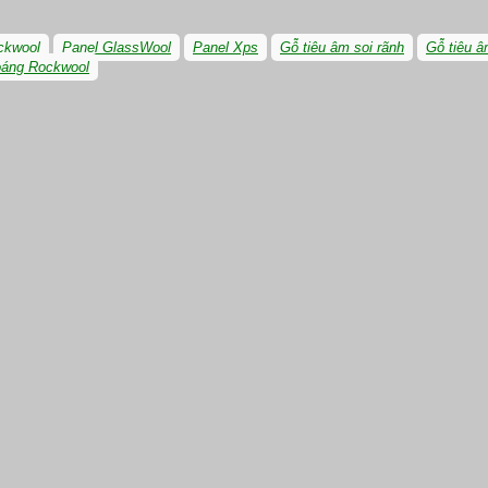
ckwool
Panel GlassWool
Panel Xps
Gỗ tiêu âm soi rãnh
Gỗ tiêu â
oáng Rockwool