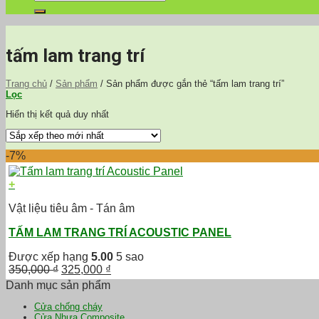
kiếm:
tấm lam trang trí
Trang chủ
/
Sản phẩm
/
Sản phẩm được gắn thẻ “tấm lam trang trí”
Lọc
Hiển thị kết quả duy nhất
-7%
+
Vật liệu tiêu âm - Tán âm
TẤM LAM TRANG TRÍ ACOUSTIC PANEL
Được xếp hạng
5.00
5 sao
Giá
Giá
350,000
₫
325,000
₫
gốc
hiện
Danh mục sản phẩm
là:
tại
Cửa chống cháy
350,000 ₫.
là:
Cửa Nhựa Composite