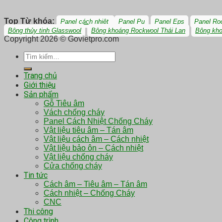
Top Từ khóa:
Panel cách nhiệt
Panel Pu
Panel Eps
Panel Ro
Bông thủy tinh Glasswool
Bông khoáng Rockwool Thái Lan
Bông kh
Copyright 2026 © Govietpro.com
Tìm
kiếm:
Trang chủ
Giới thiệu
Sản phẩm
Gỗ Tiêu âm
Vách chống cháy
Panel Cách Nhiệt Chống Cháy
Vật liệu tiêu âm – Tán âm
Vật liệu cách âm – Cách nhiệt
Vật liệu bảo ôn – Cách nhiệt
Vật liệu chống cháy
Cửa chống cháy
Tin tức
Cách âm – Tiêu âm – Tán âm
Cách nhiệt – Chống Cháy
CNC
Thi công
Công trình