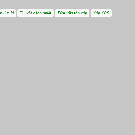
m đục lỗ
Túi khí cách nhiệt
Tấm trần tôn xốp
Xốp XPS