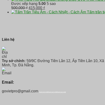
là:
tại
Được xếp hạng
5.00
5 sao
100 ₫.
là:
Giá
Giá
500,000
₫
415,000
₫
85 ₫.
gốc
hiện
Tấm trần t
là:
tại
500,000 ₫.
là:
415,000 ₫.
Liên hệ
Trụ sở chính:
59/9C Đường Tiền Lân 12, Ấp Tiền Lân 10, Xã
Minh, Tp. Đà Nẵng.
Email:
govietpro@gmail.com
Panel cách nhiệt
Panel cách nhiệt
Panel cách nhiệt