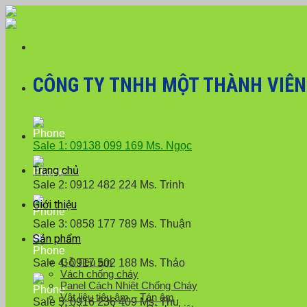
Skip
Với đơn hàng số lượng lớn
to
content
CÔNG TY TNHH MỘT THÀNH VIÊN X
Sale 1: 09138 099 169 Ms. Ngọc
Trang chủ
Sale 2: 0912 482 224 Ms. Trinh
Giới thiệu
Sale 3: 0858 177 789 Ms. Thuận
Sản phẩm
Gỗ Tiêu âm
Sale 4: 0917 502 188 Ms. Thảo
Vách chống cháy
Panel Cách Nhiệt Chống Cháy
Vật liệu tiêu âm – Tán âm
Sale 5: 0916 236 409 Ms. Thu