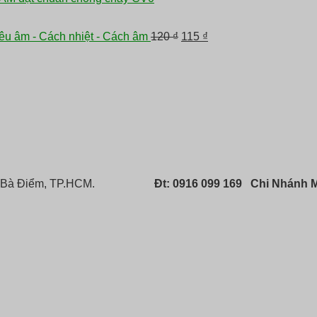
Giá
Giá
iêu âm - Cách nhiệt - Cách âm
120
₫
115
₫
gốc
hiện
là:
tại
120 ₫.
là:
115 ₫.
 Bà Điểm, TP.HCM.
Đt: 0916 099 169
Chi Nhánh M