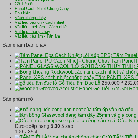
325,000 ₫.
Gỗ Tiêu âm
Panel Cách Nhiệt Chống Cháy
Phụ kiện
Vách chống cháy
Vật liệu bảo ôn - Cách nhiệt
Vật liệu cách âm - Cách nhiệt
Vật liệu chống cháy
Vật liệu tiêu âm - Tán âm
Sản phẩm bán chạy
Tấm Panel 
Tấm Panel 
Tấm PANEL XPS Cá
Giá
Gỗ Tiêu âm Đục Lỗ
250,000
₫
232,
gốc
Gỗ Tiêu Âm Soi Rã
là:
Sản phẩm mới
250,00
T
Cửa Nhựa
Được xếp hạng
5.00
5 sao
Giá
Giá
100
₫
85
₫
gốc
hiện
TẤM TIÊU 