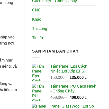
Cách nhiệt – Chống Cháy
an trọng
CNC
Khác
Thi công
 nhập vào
Tin tức
dựng nơi
SẢN PHẨM BÁN CHẠY
u âm như
Tấm Panel Eps Cách
 riêng, và
Nhiệt (Lõi Xốp EPS)
Giá
Giá
150,000
₫
135,000
₫
gốc
hiện
đóng vai
Tấm Panel PU Cách Nhiệt
là:
tại
ệu tiêu âm
- Chống Cháy
150,000 ₫.
là:
Giá
Giá
450,000
₫
400,000
₫
135,000 ₫.
gốc
hiện
Panel GlassWool (Lõi Sợi
là:
tại