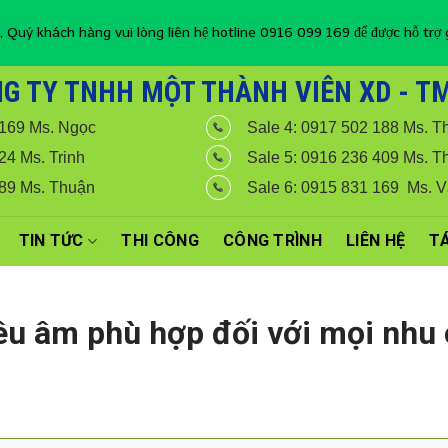
, Quý khách hàng vui lòng liên hệ hotline 0916 099 169 để được hỗ trợ g
G TY TNHH MỘT THÀNH VIÊN XD - TM 
 169 Ms. Ngọc
Sale 4: 0917 502 188 Ms. T
24 Ms. Trinh
Sale 5: 0916 236 409 Ms. T
789 Ms. Thuận
Sale 6: 0915 831 169 Ms. 
TIN TỨC
THI CÔNG
CÔNG TRÌNH
LIÊN HỆ
TÁ
tiêu âm phù hợp đối với mọi nhu 