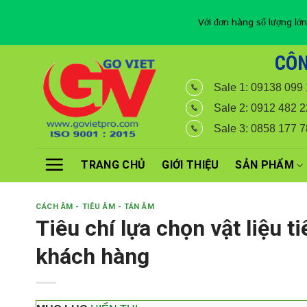
Với đơn hàng số lượng lớn
Skip
CÔN
to
Sale 1: 09138 099
content
Sale 2: 0912 482 2
Sale 3: 0858 177 
TRANG CHỦ
GIỚI THIỆU
SẢN PHẨM
CÁCH ÂM - TIÊU ÂM - TÁN ÂM
Tiêu chí lựa chọn vật liệu 
khách hàng