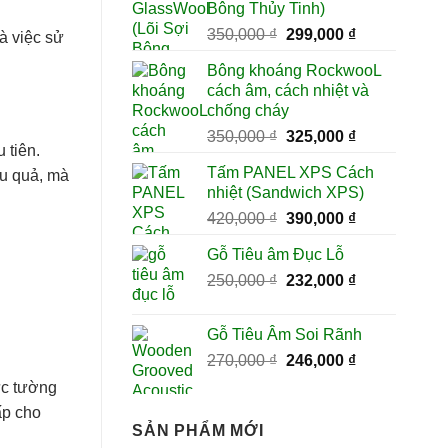
Bông Thủy Tinh)
450,000 ₫.
là:
Giá
Giá
350,000
₫
299,000
₫
400,000 ₫.
à việc sử
gốc
hiện
Bông khoáng RockwooL
là:
tại
cách âm, cách nhiệt và
350,000 ₫.
là:
chống cháy
299,000 ₫.
Giá
Giá
350,000
₫
325,000
₫
 tiên.
gốc
hiện
Tấm PANEL XPS Cách
ệu quả, mà
là:
tại
nhiệt (Sandwich XPS)
350,000 ₫.
là:
Giá
Giá
420,000
₫
390,000
₫
325,000 ₫.
gốc
hiện
Gỗ Tiêu âm Đục Lỗ
là:
tại
Giá
Giá
250,000
₫
420,000 ₫.
232,000
₫
là:
gốc
hiện
390,000 ₫.
là:
tại
Gỗ Tiêu Âm Soi Rãnh
250,000 ₫.
là:
Giá
Giá
270,000
₫
246,000
₫
232,000 ₫.
gốc
hiện
ức tường
là:
tại
ấp cho
270,000 ₫.
là:
SẢN PHẨM MỚI
246,000 ₫.