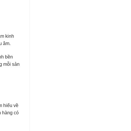
ăm kinh
êu âm.
ính bền
ng mỗi sản
m hiểu về
h hàng có