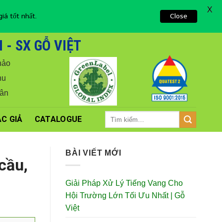
X
iá tốt nhất.
Close
- SX GỖ VIỆT
hảo
hu
Vân
Tìm
C GIẢ
CATALOGUE
kiếm:
BÀI VIẾT MỚI
cầu,
Giải Pháp Xử Lý Tiếng Vang Cho
Hội Trường Lớn Tối Ưu Nhất | Gỗ
Việt