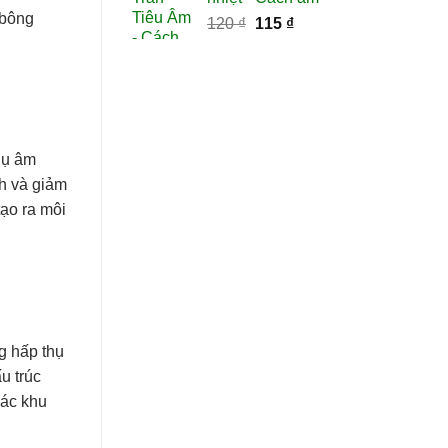
500,000 ₫.
là:
 bông
Giá
Giá
120
₫
115
₫
415,000 ₫.
gốc
hiện
là:
tại
120 ₫.
là:
115 ₫.
hụ âm
h và giảm
ạo ra môi
g hấp thụ
u trúc
các khu