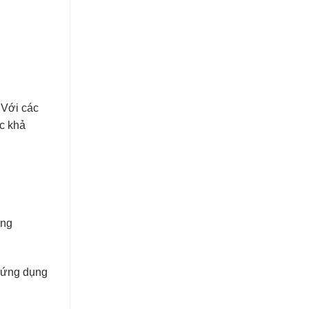
 Với các
c khả
ông
i ứng dụng