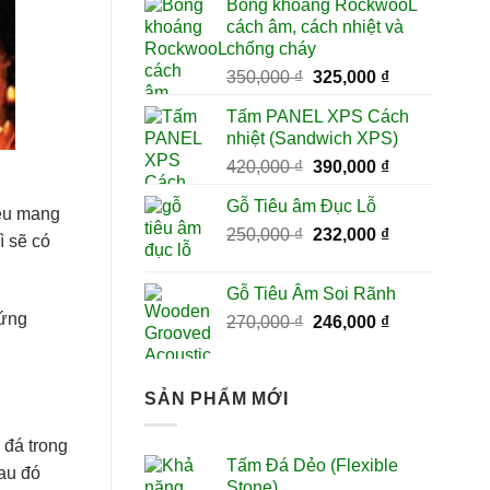
Bông khoáng RockwooL
là:
tại
cách âm, cách nhiệt và
350,000 ₫.
là:
chống cháy
299,000 ₫.
Giá
Giá
350,000
₫
325,000
₫
gốc
hiện
Tấm PANEL XPS Cách
là:
tại
nhiệt (Sandwich XPS)
350,000 ₫.
là:
Giá
Giá
420,000
₫
390,000
₫
325,000 ₫.
gốc
hiện
Gỗ Tiêu âm Đục Lỗ
là:
tại
đều mang
Giá
Giá
250,000
₫
420,000 ₫.
232,000
₫
là:
ì sẽ có
gốc
hiện
390,000 ₫.
là:
tại
Gỗ Tiêu Âm Soi Rãnh
250,000 ₫.
là:
 ứng
Giá
Giá
270,000
₫
246,000
₫
232,000 ₫.
gốc
hiện
là:
tại
270,000 ₫.
là:
SẢN PHẨM MỚI
246,000 ₫.
 đá trong
Tấm Đá Dẻo (Flexible
Sau đó
Stone)