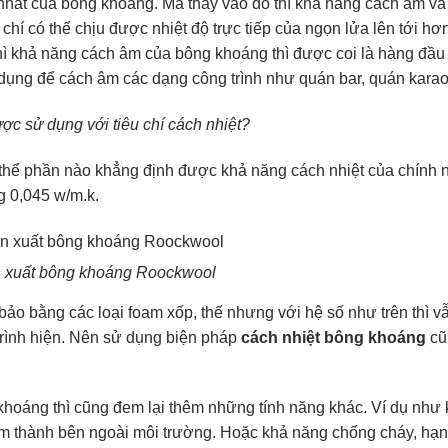
 nhất của bông khoáng. Mà thay vào đó thì khả năng cách âm v
hí có thể chịu được nhiệt độ trực tiếp của ngọn lửa lên tới hơ
hì khả năng cách âm của bông khoáng thì được coi là hàng đầu
ử dụng để cách âm các dạng công trình như quán bar, quán karao
ược sử dụng với tiêu chí cách nhiệt?
thể phần nào khẳng định được khả năng cách nhiệt của chính n
ng 0,045 w/m.k.
n xuất bông khoáng Roockwool
ảo bằng các loại foam xốp, thế nhưng với hệ số như trên thì 
trình hiện. Nên sử dụng biện pháp
cách nhiệt bông khoáng
cũ
 khoáng thì cũng đem lại thêm những tính năng khác. Ví dụ như
m thành bên ngoài môi trường. Hoặc khả năng chống cháy, hạn