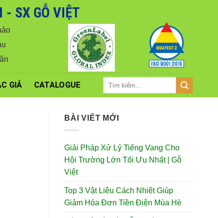
- SX GỖ VIỆT
iá tốt nhất.
Close
hảo
hu
Vân
Tìm
C GIẢ
CATALOGUE
kiếm:
BÀI VIẾT MỚI
Giải Pháp Xử Lý Tiếng Vang Cho
Hội Trường Lớn Tối Ưu Nhất | Gỗ
Việt
Top 3 Vật Liệu Cách Nhiệt Giúp
Giảm Hóa Đơn Tiền Điện Mùa Hè