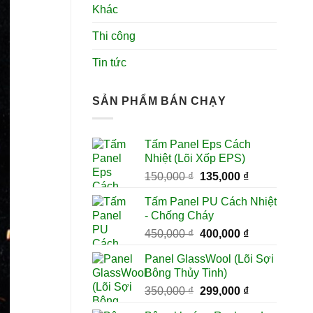
Khác
Thi công
Tin tức
SẢN PHẨM BÁN CHẠY
Tấm Panel Eps Cách
Nhiệt (Lõi Xốp EPS)
Giá
Giá
150,000
₫
135,000
₫
gốc
hiện
Tấm Panel PU Cách Nhiệt
là:
tại
- Chống Cháy
150,000 ₫.
là:
Giá
Giá
450,000
₫
400,000
₫
135,000 ₫.
gốc
hiện
Panel GlassWool (Lõi Sợi
là:
tại
Bông Thủy Tinh)
450,000 ₫.
là:
Giá
Giá
350,000
₫
299,000
₫
400,000 ₫.
gốc
hiện