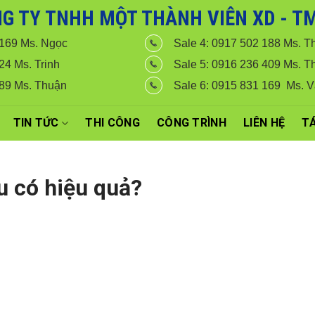
G TY TNHH MỘT THÀNH VIÊN XD - TM 
, Quý khách hàng vui lòng liên hệ hotline 0916 099 169 để được hỗ trợ g
 169 Ms. Ngọc
Sale 4: 0917 502 188 Ms. T
24 Ms. Trinh
Sale 5: 0916 236 409 Ms. T
789 Ms. Thuận
Sale 6: 0915 831 169 Ms. 
TIN TỨC
THI CÔNG
CÔNG TRÌNH
LIÊN HỆ
TÁ
u có hiệu quả?