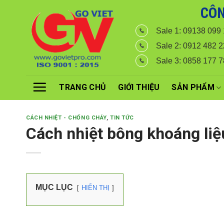
Skip
CÔN
Với đơn hàng số lượng lớn
to
Sale 1: 09138 099
content
Sale 2: 0912 482 2
Sale 3: 0858 177 
TRANG CHỦ
GIỚI THIỆU
SẢN PHẨM
CÁCH NHIỆT - CHỐNG CHÁY
,
TIN TỨC
Cách nhiệt bông khoáng liệ
MỤC LỤC
HIỂN THỊ