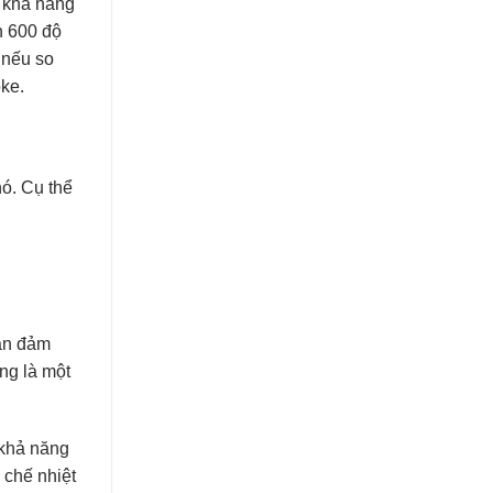
à khả năng
120 ₫.
là:
n 600 độ
115 ₫.
 nếu so
ke.
ó. Cụ thể
vẫn đảm
ng là một
 khả năng
 chế nhiệt